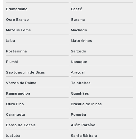
Pgr segurança do trabalho esocial
Brumadinho
Caeté
Pgr segurança do trabalho nr
Ouro Branco
Iturama
Mateus Leme
Machado
Pgr segurança do trabalho nr 01
Jaíba
Matozinhos
Pgr segurança do trabalho valor
Porteirinha
Sarzedo
Pgrtr nr 31
Piumhi
Nanuque
São Joaquim de Bicas
Araçuaí
Plano de atendimento a emergência
Várzea da Palma
Taiobeiras
Plano de atendimento a emergência em obras
Itamarandiba
Guanhães
Programa de gerenciamento de riscos
Ouro Fino
Brasília de Minas
Programa de gerenciamento de riscos ambientais
Carangola
Pompéu
Barão de Cocais
Além Paraíba
Programa de gerenciamento de riscos no trabalho rural
Juatuba
Santa Bárbara