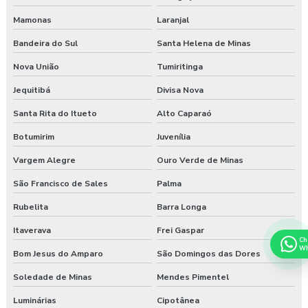
Mamonas
Laranjal
Bandeira do Sul
Santa Helena de Minas
Nova União
Tumiritinga
Jequitibá
Divisa Nova
Santa Rita do Itueto
Alto Caparaó
Botumirim
Juvenília
Vargem Alegre
Ouro Verde de Minas
São Francisco de Sales
Palma
Rubelita
Barra Longa
Itaverava
Frei Gaspar
Ch
Wh
Bom Jesus do Amparo
São Domingos das Dores
Soledade de Minas
Mendes Pimentel
Luminárias
Cipotânea