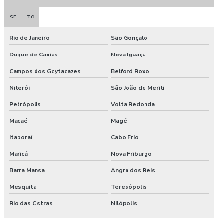
Clínica exame admissional guarapuava
SE
TO
Clinica exame admissional em pinhão
Rio de Janeiro
São Gonçalo
Clinica exame admissional em turvo
Duque de Caxias
Nova Iguaçu
Clínica para fazer exame aso
Campos dos Goytacazes
Belford Roxo
Niterói
São João de Meriti
Clínica de medicina do trabalho
Petrópolis
Volta Redonda
Consultoria ambiental e segurança do trabalho
Macaé
Magé
Consultoria empresarial paraná
Itaboraí
Cabo Frio
Maricá
Nova Friburgo
Consultoria higiene ocupacional
Barra Mansa
Angra dos Reis
Consultoria saúde e segurança do trabalho
Mesquita
Teresópolis
Consultoria segurança do trabalho
Rio das Ostras
Nilópolis
Consultoria segurança do trabalho curitiba