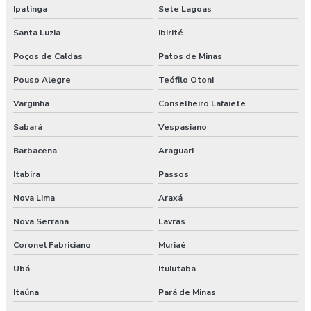
Ipatinga
Sete Lagoas
Exame aso valor
Santa Luzia
Ibirité
Exame demissional preço
Poços de Caldas
Patos de Minas
Pouso Alegre
Teófilo Otoni
Exame demissional valor
Varginha
Conselheiro Lafaiete
Exame médico admissional guarapuava
Sabará
Vespasiano
Exames complementares aso
Barbacena
Araguari
Gerenciamento de risco no trabalho
Itabira
Passos
Nova Lima
Araxá
Gerenciamento de riscos segurança do trabalho
Nova Serrana
Lavras
Gestão saúde e segurança do trabalho
Coronel Fabriciano
Muriaé
Laudo ambiental e ergonômico do local de trabalho
Ubá
Ituiutaba
Laudo de avaliação ergonômica
Itaúna
Pará de Minas