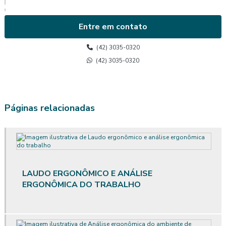
Avaliação ambiental de calor
Entre em contato
Avaliação de calor
(42) 3035-0320
Avaliação de calor segurança do trabalho
(42) 3035-0320
Avaliação do posto de trabalho ergonomia
Avaliação ergonômica
Páginas relacionadas
Avaliação ergonômica de postos de trabalho
Avaliação ergonômica de postos de trabalho informatizados em
escritórios
LAUDO ERGONÔMICO E ANÁLISE
Avaliação ergonômica preliminar
ERGONÔMICA DO TRABALHO
Avaliação ergonômica preliminar das situações de trabalho
Avaliação de posto de trabalho