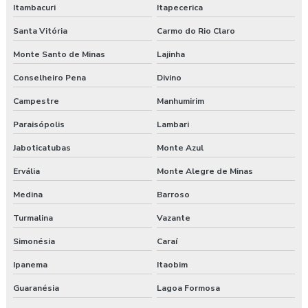
Treinamento online nr 12 Máquinas e Equipamentos
Itambacuri
Itapecerica
Santa Vitória
Carmo do Rio Claro
Treinamento online nr 33 Espaço Confinado
Monte Santo de Minas
Lajinha
Treinamento online nr 35 Segurança Trabalho em Altura
Conselheiro Pena
Divino
Treinamento saúde e segurança do trabalho
Campestre
Manhumirim
Treinamento segurança do trabalho
Paraisópolis
Lambari
Jaboticatubas
Monte Azul
Treinamento de segurança do trabalho na construção civil
Ervália
Monte Alegre de Minas
Valor para elaboração de pgr
Medina
Barroso
Turmalina
Vazante
Simonésia
Caraí
Ipanema
Itaobim
Guaranésia
Lagoa Formosa