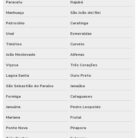
Paracatu
Itajubá
Laudo de ergonomia
Manhuaçu
São João del Rei
Laudo ergonômico
Patrocínio
Caratinga
Laudo ergonômico e análise ergonômica do trabalho
Unaí
Esmeraldas
Laudo ergonômico cadeira
Timóteo
Curvelo
João Monlevade
Alfenas
Laudo ergonômico construção civil
Viçosa
Três Corações
Laudo ergonômico do trabalho
Lagoa Santa
Ouro Preto
Laudo ergonômico esocial
São Sebastião do Paraíso
Janaúba
Laudo ergonômico de iluminação
Formiga
Cataguases
Januária
Pedro Leopoldo
Laudo ergonômico motorista caminhão
Mariana
Frutal
Laudo ergonômico nr17
Ponte Nova
Pirapora
Laudo ergonômico pgr