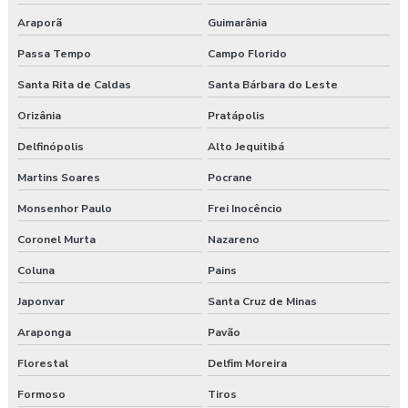
Araporã
Guimarânia
Passa Tempo
Campo Florido
Santa Rita de Caldas
Santa Bárbara do Leste
Orizânia
Pratápolis
Delfinópolis
Alto Jequitibá
Martins Soares
Pocrane
Monsenhor Paulo
Frei Inocêncio
Coronel Murta
Nazareno
Coluna
Pains
Japonvar
Santa Cruz de Minas
Araponga
Pavão
Florestal
Delfim Moreira
Formoso
Tiros