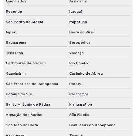
Queimados
Araruama
Resende
Itaguaí
Consultoria segurança do trabalho guarapuava
São Pedro da Aldeia
Itaperuna
Consultoria em segurança do trabalho e meio ambiente
Japeri
Barra do Piraí
Consultoria e segurança no trabalho
Saquarema
Seropédica
Curso esocial para segurança do trabalho
Três Rios
Valença
Cachoeiras de Macacu
Rio Bonito
Curso de nr 17
Guapimirim
Casimiro de Abreu
Curso nr 31
São Francisco de Itabapoana
Paraty
Curso segurança do trabalho
Paraíba do Sul
Paracambi
Empresa de consultoria em saúde e segurança do trabalho
Santo Antônio de Pádua
Mangaratiba
Armação dos Búzios
São Fidélis
Empresa de consultoria segurança do trabalho
São João da Barra
Bom Jesus do Itabapoana
Empresa de consultoria técnico de segurança do trabalho
Vassouras
Tanguá