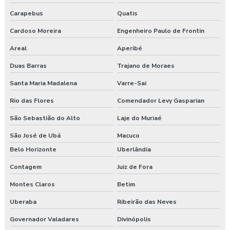
Empresa de segurança do trabalho
Carapebus
Quatis
Empresa de treinamento segurança do trabalho
Cardoso Moreira
Engenheiro Paulo de Frontin
Empresas de segurança e saúde do trabalho
Areal
Aperibé
Duas Barras
Trajano de Moraes
Esocial para segurança do trabalho
Santa Maria Madalena
Varre-Sai
Esocial segurança do trabalho empresas
Rio das Flores
Comendador Levy Gasparian
Exame admissional guarapuava
São Sebastião do Alto
Laje do Muriaé
Exame admissional em pinhão
São José de Ubá
Macuco
Belo Horizonte
Uberlândia
Exame admissional preço
Contagem
Juiz de Fora
Exame admissional em turvo
Montes Claros
Betim
Exame aso admissional
Uberaba
Ribeirão das Neves
Governador Valadares
Divinópolis
Exame aso preço