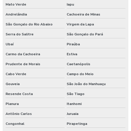
Mato Verde
Iapu
Andrelândia
Cachoeira de Minas
São Gonçalo do Rio Abaixo
Virgem da Lapa
Serra do Salitre
São Gonçalo do Pará
Ubaí
Piraúba
Carmo da Cachoeira
Estiva
Prudente de Morais
Caetanópolis
Cabo Verde
Campo do Meio
Gouveia
São João do Manhuaçu
Resende Costa
São Tiago
Planura
Itanhomi
Antônio Carlos
Juruaia
Congonhal
Pirapetinga