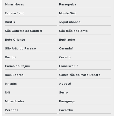
Minas Novas
Paraopeba
Serviço de segurança do trabalho
Espera Feliz
Monte Sião
Serviços de consultoria em segurança do trabalho
Buritis
Jequitinhonha
Treinamento de epi nr 6
São Gonçalo do Sapucaí
São João da Ponte
Belo Oriente
Buritizeiro
Treinamento de ergonomia
São João do Paraíso
Carandaí
Treinamento ergonomia levantamento de peso
Bambuí
Corinto
Treinamento de integração nr 31
Carmo do Cajuru
Francisco Sá
Treinamento nr 31
Raul Soares
Conceição do Mato Dentro
Inhapim
Abaeté
Treinamento nr 5
Ibiá
Serro
Treinamento nr 6
Muzambinho
Paraguaçu
Treinamento online nr 10 Segurança Eletricidade
Perdões
Caxambu