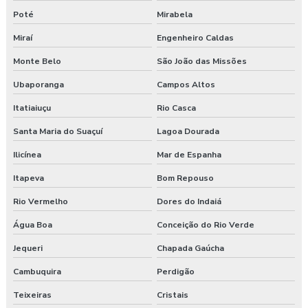
Poté
Mirabela
Miraí
Engenheiro Caldas
Monte Belo
São João das Missões
Ubaporanga
Campos Altos
Itatiaiuçu
Rio Casca
Santa Maria do Suaçuí
Lagoa Dourada
Ilicínea
Mar de Espanha
Itapeva
Bom Repouso
Rio Vermelho
Dores do Indaiá
Água Boa
Conceição do Rio Verde
Jequeri
Chapada Gaúcha
Cambuquira
Perdigão
Teixeiras
Cristais