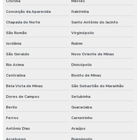
Cristina
Mercês
Conceição da Aparecida
Itabirinha
Chapada do Norte
Santo Antônio do Jacinto
São Romão
Virginópolis
Jordânia
Rubim
São Geraldo
Novo Oriente de Minas
Rio Acima
Divisópolis
Centralina
Bonito de Minas
Bela Vista de Minas
São Sebastião do Maranhão
Dores de Campos
Setubinha
Berilo
Guaraciaba
Ferros
Carneirinho
Antônio Dias
Araújos
Arceburgo
Buenópolis