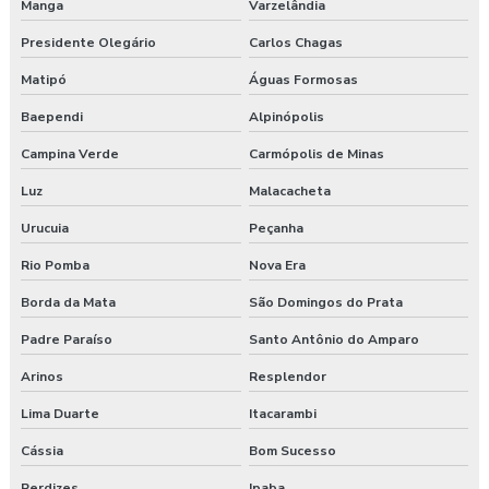
Manga
Varzelândia
Presidente Olegário
Carlos Chagas
Matipó
Águas Formosas
Baependi
Alpinópolis
Campina Verde
Carmópolis de Minas
Luz
Malacacheta
Urucuia
Peçanha
Rio Pomba
Nova Era
Borda da Mata
São Domingos do Prata
Padre Paraíso
Santo Antônio do Amparo
Arinos
Resplendor
Lima Duarte
Itacarambi
Cássia
Bom Sucesso
Perdizes
Ipaba