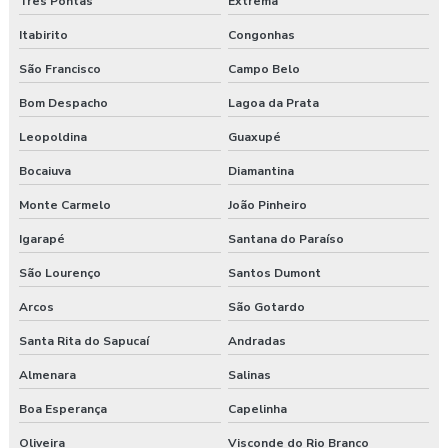
Três Pontas
Extrema
Itabirito
Congonhas
Laudo ergonômico preço
São Francisco
Campo Belo
Laudo esocial
Bom Despacho
Lagoa da Prata
Laudo pgr esocial
Leopoldina
Guaxupé
Laudo sst esocial
Bocaiuva
Diamantina
Monte Carmelo
João Pinheiro
Laudo técnico ergonômico
Igarapé
Santana do Paraíso
Medicina do trabalho
São Lourenço
Santos Dumont
Nr 31 treinamento máquinas agrícolas
Arcos
São Gotardo
Orçamento laudo ergonômico
Santa Rita do Sapucaí
Andradas
Almenara
Salinas
Pgr rural
Boa Esperança
Capelinha
Pgr segurança do trabalho
Oliveira
Visconde do Rio Branco