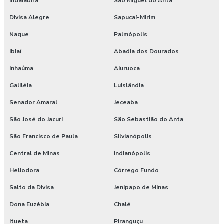
Indaiabira
São Miguel do Anta
Divisa Alegre
Sapucaí-Mirim
Naque
Palmópolis
Ibiaí
Abadia dos Dourados
Inhaúma
Aiuruoca
Galiléia
Luislândia
Senador Amaral
Jeceaba
São José do Jacuri
São Sebastião do Anta
São Francisco de Paula
Silvianópolis
Central de Minas
Indianópolis
Heliodora
Córrego Fundo
Salto da Divisa
Jenipapo de Minas
Dona Euzébia
Chalé
Itueta
Piranguçu