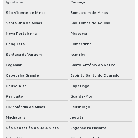
Iguatama
Careaçu
São Vicente de Minas
Bom Jardim de Minas
Santa Rita de Minas
São Tomás de Aquino
Nova Porteirinha
Piracema
Conquista
Comercinho
Santana da Vargem
Itumirim
Lagamar
Santo Antônio do Retiro
Cabeceira Grande
Espírito Santo do Dourado
Pouso Alto
Capetinga
Periquito
Guarda-Mor
Divinolândia de Minas
Felisburgo
Machacalis
Jequitaí
São Sebastião da Bela Vista
Engenheiro Navarro