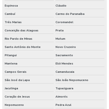
Programa de gerenciamento de riscos no trabalho rural pgr
Espinosa
Cláudio
Programa de gerenciamento de riscos nr
Cambuí
Carmo do Paranaíba
Programa de gerenciamento de riscos nr 1
Três Marias
Coromandel
Conceição das Alagoas
Prata
Programa de gerenciamento de riscos ocupacionais
Rio Pardo de Minas
Mutum
Programa de gerenciamento de riscos segurança do trabalho
Santo Antônio do Monte
Novo Cruzeiro
Programa pgr
Pitangui
Sacramento
Programa de prevenção de riscos ergonômicos
Mantena
Elói Mendes
Campos Gerais
Camanducaia
Programas de segurança do trabalho na construção civil
São José da Lapa
São João Nepomuceno
Proposta de consultoria segurança do trabalho
Jacutinga
Tupaciguara
Segurança e medicina do trabalho
Coração de Jesus
Aimorés
Serviço de higiene e segurança no trabalho
Nepomuceno
Pedra Azul