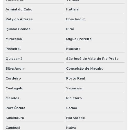
Empresa especializada em segurança do trabalho
Arraial do Cabo
Itatiaia
Empresa de exame admissional
Paty do Alferes
Bom Jardim
Iguaba Grande
Piraí
Empresa de exame demissional
Miracema
Miguel Pereira
Empresa de higiene ocupacional
Pinheiral
Itaocara
Empresa de medicina no trabalho
Quissamã
São José do Vale do Rio Preto
Silva Jardim
Conceição de Macabu
Empresa de prestação de serviços de segurança do trabalho
Cordeiro
Porto Real
Empresa prestadora de serviços de segurança do trabalho
Cantagalo
Sapucaia
Empresa que faz exame admissional
Mendes
Rio Claro
Empresa que faz pgr
Porciúncula
Carmo
Sumidouro
Natividade
Empresa de saúde e segurança do trabalho
Cambuci
Italva