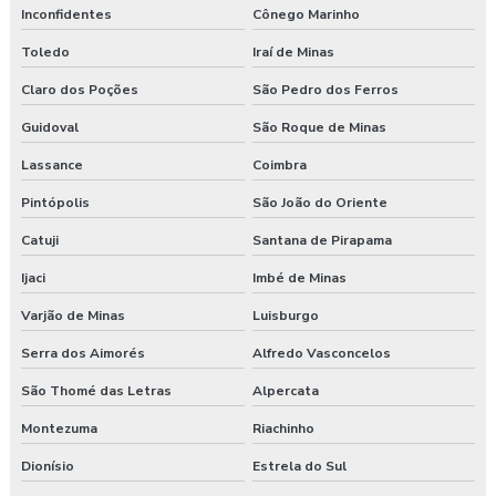
Inconfidentes
Cônego Marinho
Toledo
Iraí de Minas
Claro dos Poções
São Pedro dos Ferros
Guidoval
São Roque de Minas
Lassance
Coimbra
Pintópolis
São João do Oriente
Catuji
Santana de Pirapama
Ijaci
Imbé de Minas
Varjão de Minas
Luisburgo
Serra dos Aimorés
Alfredo Vasconcelos
São Thomé das Letras
Alpercata
Montezuma
Riachinho
Dionísio
Estrela do Sul