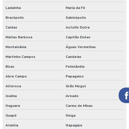
Ladainha
Maria da Fé
Brazópolis
Sabinópolis
Caldas
Astolfo Dutra
Matias Barbosa
Capitão Enéas
Montalvânia
Águas Vermelhas
Martinho Campos
Candeias
Bicas
Felixlândia
Abre Campo
Papagaios
Alterosa
Grão Mogol
Joaíma
Areado
Itaguara
Carmo de Minas
Guapé
Itinga
Ataléia
Itapagipe