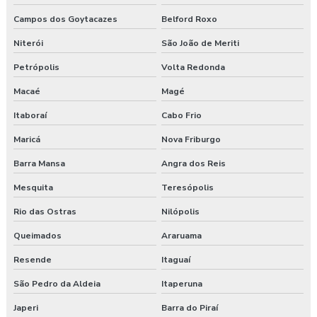
Campos dos Goytacazes
Belford Roxo
Clinica exame admissional em turvo
Niterói
São João de Meriti
Clínica para fazer exame aso
Petrópolis
Volta Redonda
Clínica de medicina do trabalho
Macaé
Magé
Itaboraí
Cabo Frio
Consultoria ambiental e segurança do trabalho
Maricá
Nova Friburgo
Consultoria empresarial paraná
Barra Mansa
Angra dos Reis
Consultoria higiene ocupacional
Mesquita
Teresópolis
Consultoria saúde e segurança do trabalho
Rio das Ostras
Nilópolis
Queimados
Araruama
Consultoria segurança do trabalho
Resende
Itaguaí
Consultoria segurança do trabalho curitiba
São Pedro da Aldeia
Itaperuna
Consultoria segurança do trabalho guarapuava
Japeri
Barra do Piraí