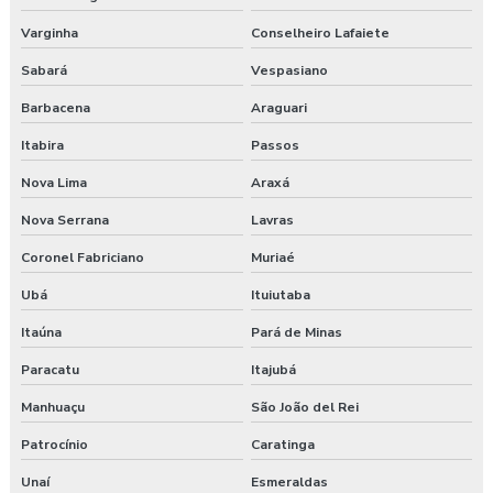
Exame demissional preço
Varginha
Conselheiro Lafaiete
Exame demissional valor
Sabará
Vespasiano
Exame médico admissional guarapuava
Barbacena
Araguari
Itabira
Passos
Exames complementares aso
Nova Lima
Araxá
Gerenciamento de risco no trabalho
Nova Serrana
Lavras
Gerenciamento de riscos segurança do trabalho
Coronel Fabriciano
Muriaé
Gestão saúde e segurança do trabalho
Ubá
Ituiutaba
Itaúna
Pará de Minas
Laudo ambiental e ergonômico do local de trabalho
Paracatu
Itajubá
Laudo de avaliação ergonômica
Manhuaçu
São João del Rei
Laudo de ergonomia
Patrocínio
Caratinga
Laudo ergonômico
Unaí
Esmeraldas