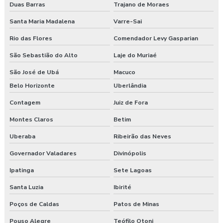
Duas Barras
Trajano de Moraes
Empresas de segurança e saúde do trabalho
Santa Maria Madalena
Varre-Sai
Esocial para segurança do trabalho
Rio das Flores
Comendador Levy Gasparian
São Sebastião do Alto
Laje do Muriaé
Esocial segurança do trabalho empresas
São José de Ubá
Macuco
Exame admissional guarapuava
Belo Horizonte
Uberlândia
Exame admissional em pinhão
Contagem
Juiz de Fora
Montes Claros
Betim
Exame admissional preço
Uberaba
Ribeirão das Neves
Exame admissional em turvo
Governador Valadares
Divinópolis
Exame aso admissional
Ipatinga
Sete Lagoas
Exame aso preço
Santa Luzia
Ibirité
Poços de Caldas
Patos de Minas
Exame aso valor
Pouso Alegre
Teófilo Otoni