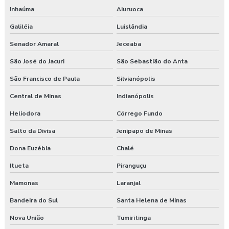
Inhaúma
Aiuruoca
Galiléia
Luislândia
Senador Amaral
Jeceaba
São José do Jacuri
São Sebastião do Anta
São Francisco de Paula
Silvianópolis
Central de Minas
Indianópolis
Heliodora
Córrego Fundo
Salto da Divisa
Jenipapo de Minas
Dona Euzébia
Chalé
Itueta
Piranguçu
Mamonas
Laranjal
Bandeira do Sul
Santa Helena de Minas
Nova União
Tumiritinga