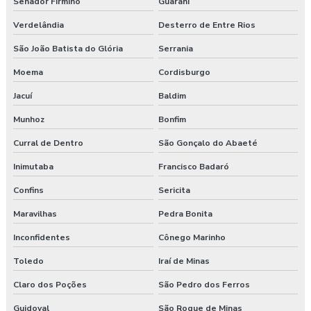
Senador Firmino
Guarani
Verdelândia
Desterro de Entre Rios
São João Batista do Glória
Serrania
Moema
Cordisburgo
Jacuí
Baldim
Munhoz
Bonfim
Curral de Dentro
São Gonçalo do Abaeté
Inimutaba
Francisco Badaró
Confins
Sericita
Maravilhas
Pedra Bonita
Inconfidentes
Cônego Marinho
Toledo
Iraí de Minas
Claro dos Poções
São Pedro dos Ferros
Guidoval
São Roque de Minas