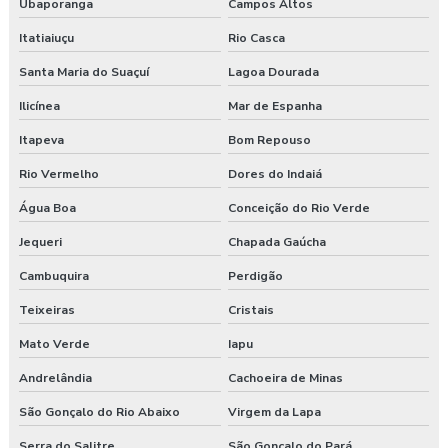
Ubaporanga
Campos Altos
Itatiaiuçu
Rio Casca
Santa Maria do Suaçuí
Lagoa Dourada
Ilicínea
Mar de Espanha
Itapeva
Bom Repouso
Rio Vermelho
Dores do Indaiá
Água Boa
Conceição do Rio Verde
Jequeri
Chapada Gaúcha
Cambuquira
Perdigão
Teixeiras
Cristais
Mato Verde
Iapu
Andrelândia
Cachoeira de Minas
São Gonçalo do Rio Abaixo
Virgem da Lapa
Serra do Salitre
São Gonçalo do Pará