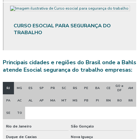
Avaliação qualitativa de vibração
Avaliação quantitativa agentes químicos
CURSO ESOCIAL PARA SEGURANÇA DO
Avaliação quantitativa de calor
TRABALHO
Avaliação quantitativa produtos químicos
Avaliação quantitativa de riscos químicos
Principais cidades e regiões do Brasil onde a Bahls
atende Esocial segurança do trabalho empresas:
Avaliação quantitativa de ruído
Avaliação quantitativa de vibração
GO e
RJ
MG
ES
SP
PR
SC
RS
PE
BA
CE
AM
DF
Avaliação de riscos posto de trabalho
PA
AC
AL
AP
MA
MT
MS
PB
PI
RN
RO
RR
Clínica de exame admissional
SE
TO
Clínica exame admissional guarapuava
Rio de Janeiro
São Gonçalo
Duque de Caxias
Nova Iguaçu
Clinica exame admissional em pinhão