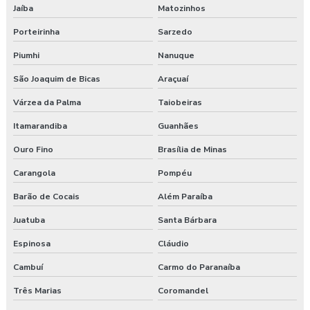
Jaíba
Matozinhos
Pgr segurança do trabalho nr 01
Porteirinha
Sarzedo
Piumhi
Nanuque
Pgr segurança do trabalho valor
São Joaquim de Bicas
Araçuaí
Pgrtr nr 31
Várzea da Palma
Taiobeiras
Plano de atendimento a emergência
Itamarandiba
Guanhães
Plano de atendimento a emergência em obras
Ouro Fino
Brasília de Minas
Carangola
Pompéu
Programa de gerenciamento de riscos
Barão de Cocais
Além Paraíba
Programa de gerenciamento de riscos ambientais
Juatuba
Santa Bárbara
Programa de gerenciamento de riscos no trabalho rural
Espinosa
Cláudio
Programa de gerenciamento de riscos no trabalho rural pgr
Cambuí
Carmo do Paranaíba
Três Marias
Coromandel
Programa de gerenciamento de riscos nr