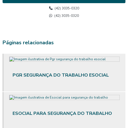
Avaliação de calor
(42) 3035-0320
Avaliação de calor segurança do trabalho
(42) 3035-0320
Avaliação do posto de trabalho ergonomia
Avaliação ergonômica
Páginas relacionadas
Avaliação ergonômica de postos de trabalho
Avaliação ergonômica de postos de trabalho informatizados em
escritórios
PGR SEGURANÇA DO TRABALHO ESOCIAL
Avaliação ergonômica preliminar
Avaliação ergonômica preliminar das situações de trabalho
Avaliação de posto de trabalho
ESOCIAL PARA SEGURANÇA DO TRABALHO
Avaliação qualitativa de ruído