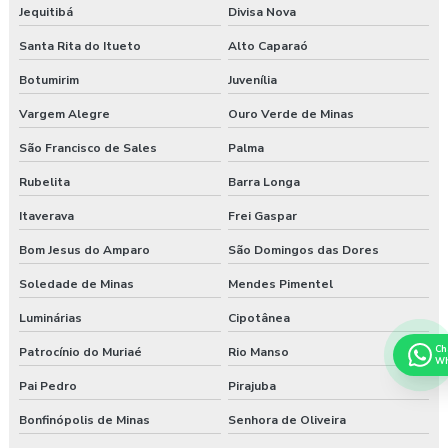
Jequitibá
Divisa Nova
Santa Rita do Itueto
Alto Caparaó
Botumirim
Juvenília
Vargem Alegre
Ouro Verde de Minas
São Francisco de Sales
Palma
Rubelita
Barra Longa
Itaverava
Frei Gaspar
Bom Jesus do Amparo
São Domingos das Dores
Soledade de Minas
Mendes Pimentel
Luminárias
Cipotânea
Ch
Patrocínio do Muriaé
Rio Manso
Wh
Pai Pedro
Pirajuba
Bonfinópolis de Minas
Senhora de Oliveira