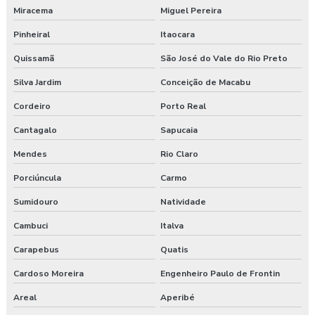
Empresa de exame admissional
Miracema
Miguel Pereira
Empresa de exame demissional
Pinheiral
Itaocara
Quissamã
São José do Vale do Rio Preto
Empresa de higiene ocupacional
Silva Jardim
Conceição de Macabu
Empresa de medicina no trabalho
Cordeiro
Porto Real
Empresa de prestação de serviços de segurança do trabalho
Cantagalo
Sapucaia
Empresa prestadora de serviços de segurança do trabalho
Mendes
Rio Claro
Porciúncula
Carmo
Empresa que faz exame admissional
Sumidouro
Natividade
Empresa que faz pgr
Cambuci
Italva
Empresa de saúde e segurança do trabalho
Carapebus
Quatis
Empresa de segurança do trabalho
Cardoso Moreira
Engenheiro Paulo de Frontin
Areal
Aperibé
Empresa de treinamento segurança do trabalho