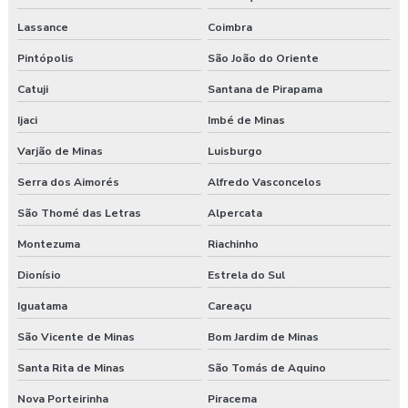
Lassance
Coimbra
Pintópolis
São João do Oriente
Catuji
Santana de Pirapama
Ijaci
Imbé de Minas
Varjão de Minas
Luisburgo
Serra dos Aimorés
Alfredo Vasconcelos
São Thomé das Letras
Alpercata
Montezuma
Riachinho
Dionísio
Estrela do Sul
Iguatama
Careaçu
São Vicente de Minas
Bom Jardim de Minas
Santa Rita de Minas
São Tomás de Aquino
Nova Porteirinha
Piracema