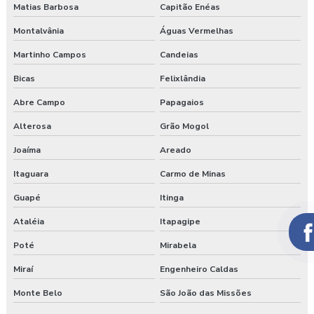
Matias Barbosa
Capitão Enéas
Montalvânia
Águas Vermelhas
Martinho Campos
Candeias
Bicas
Felixlândia
Abre Campo
Papagaios
Alterosa
Grão Mogol
Joaíma
Areado
Itaguara
Carmo de Minas
Guapé
Itinga
Ataléia
Itapagipe
Poté
Mirabela
Miraí
Engenheiro Caldas
Monte Belo
São João das Missões