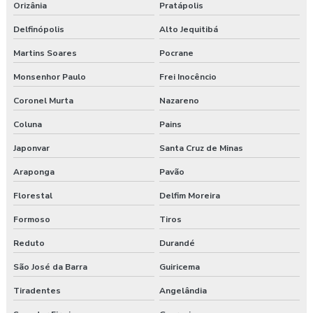
Orizânia
Pratápolis
Delfinópolis
Alto Jequitibá
Martins Soares
Pocrane
Monsenhor Paulo
Frei Inocêncio
Coronel Murta
Nazareno
Coluna
Pains
Japonvar
Santa Cruz de Minas
Araponga
Pavão
Florestal
Delfim Moreira
Formoso
Tiros
Reduto
Durandé
São José da Barra
Guiricema
Tiradentes
Angelândia