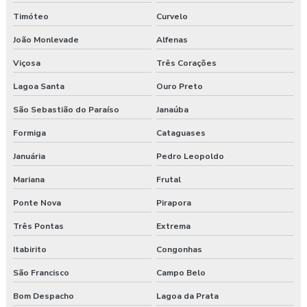
Timóteo
Curvelo
Laudo ergonômico e análise ergonômica do trabalho
João Monlevade
Alfenas
Laudo ergonômico cadeira
Viçosa
Três Corações
Laudo ergonômico construção civil
Lagoa Santa
Ouro Preto
São Sebastião do Paraíso
Janaúba
Laudo ergonômico do trabalho
Formiga
Cataguases
Laudo ergonômico esocial
Januária
Pedro Leopoldo
Laudo ergonômico de iluminação
Mariana
Frutal
Laudo ergonômico motorista caminhão
Ponte Nova
Pirapora
Três Pontas
Extrema
Laudo ergonômico nr17
Itabirito
Congonhas
Laudo ergonômico pgr
São Francisco
Campo Belo
Laudo ergonômico preço
Bom Despacho
Lagoa da Prata