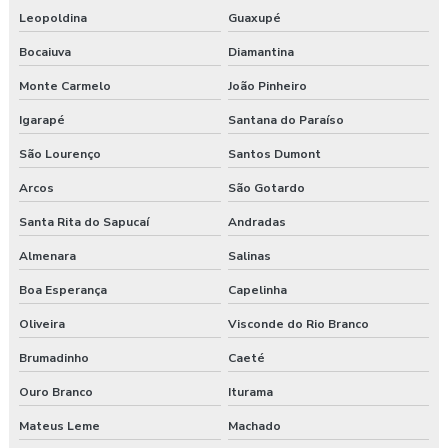
Laudo esocial
Leopoldina
Guaxupé
Bocaiuva
Diamantina
Laudo pgr esocial
Monte Carmelo
João Pinheiro
Laudo sst esocial
Igarapé
Santana do Paraíso
Laudo técnico ergonômico
São Lourenço
Santos Dumont
Medicina do trabalho
Arcos
São Gotardo
Santa Rita do Sapucaí
Andradas
Nr 31 treinamento máquinas agrícolas
Almenara
Salinas
Orçamento laudo ergonômico
Boa Esperança
Capelinha
Pgr rural
Oliveira
Visconde do Rio Branco
Brumadinho
Caeté
Pgr segurança do trabalho
Ouro Branco
Iturama
Pgr segurança do trabalho esocial
Mateus Leme
Machado
Pgr segurança do trabalho nr