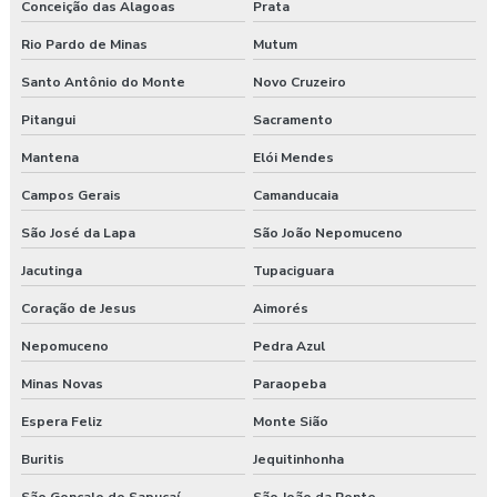
Conceição das Alagoas
Prata
Programa de gerenciamento de riscos nr 1
Rio Pardo de Minas
Mutum
Programa de gerenciamento de riscos ocupacionais
Santo Antônio do Monte
Novo Cruzeiro
Programa de gerenciamento de riscos segurança do trabalho
Pitangui
Sacramento
Mantena
Elói Mendes
Programa pgr
Campos Gerais
Camanducaia
Programa de prevenção de riscos ergonômicos
São José da Lapa
São João Nepomuceno
Programas de segurança do trabalho na construção civil
Jacutinga
Tupaciguara
Coração de Jesus
Aimorés
Proposta de consultoria segurança do trabalho
Nepomuceno
Pedra Azul
Segurança e medicina do trabalho
Minas Novas
Paraopeba
Serviço de higiene e segurança no trabalho
Espera Feliz
Monte Sião
Serviço de segurança do trabalho
Buritis
Jequitinhonha