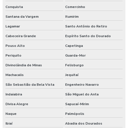
Conquista
Comercinho
Santana da Vargem
Itumirim
Lagamar
Santo Antônio do Retiro
Cabeceira Grande
Espírito Santo do Dourado
Pouso Alto
Capetinga
Periquito
Guarda-Mor
Divinolândia de Minas
Felisburgo
Machacalis
Jequitaí
São Sebastião da Bela Vista
Engenheiro Navarro
Indaiabira
São Miguel do Anta
Divisa Alegre
Sapucaí-Mirim
Naque
Palmópolis
Ibiaí
Abadia dos Dourados