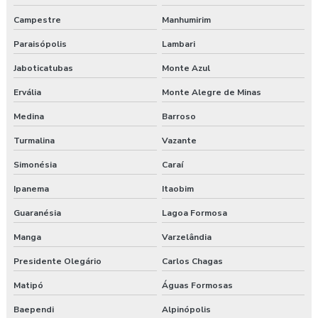
Campestre
Manhumirim
Treinamento online nr 35 Segurança Trabalho em Altura
Paraisópolis
Lambari
Treinamento saúde e segurança do trabalho
Jaboticatubas
Monte Azul
Treinamento segurança do trabalho
Ervália
Monte Alegre de Minas
Treinamento de segurança do trabalho na construção civil
Medina
Barroso
Turmalina
Vazante
Valor para elaboração de pgr
Simonésia
Caraí
Ipanema
Itaobim
Guaranésia
Lagoa Formosa
Manga
Varzelândia
Presidente Olegário
Carlos Chagas
Matipó
Águas Formosas
Baependi
Alpinópolis