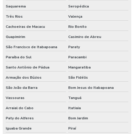
Consultoria em segurança do trabalho e meio ambiente
Saquarema
Seropédica
Três Rios
Valença
Consultoria e segurança no trabalho
Cachoeiras de Macacu
Rio Bonito
Curso esocial para segurança do trabalho
Guapimirim
Casimiro de Abreu
Curso de nr 17
São Francisco de Itabapoana
Paraty
Curso nr 31
Paraíba do Sul
Paracambi
Santo Antônio de Pádua
Mangaratiba
Curso segurança do trabalho
Armação dos Búzios
São Fidélis
Empresa de consultoria em saúde e segurança do trabalho
São João da Barra
Bom Jesus do Itabapoana
Empresa de consultoria segurança do trabalho
Vassouras
Tanguá
Arraial do Cabo
Itatiaia
Empresa de consultoria técnico de segurança do trabalho
Paty do Alferes
Bom Jardim
Empresa especializada em segurança do trabalho
Iguaba Grande
Piraí