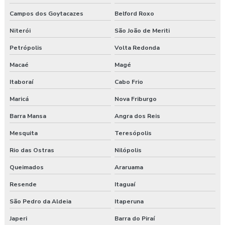
Clinica exame admissional em pinhão
Campos dos Goytacazes
Belford Roxo
Clinica exame admissional em turvo
Niterói
São João de Meriti
Petrópolis
Volta Redonda
Clínica para fazer exame aso
Macaé
Magé
Clínica de medicina do trabalho
Itaboraí
Cabo Frio
Consultoria ambiental e segurança do trabalho
Maricá
Nova Friburgo
Consultoria empresarial paraná
Barra Mansa
Angra dos Reis
Mesquita
Teresópolis
Consultoria higiene ocupacional
Rio das Ostras
Nilópolis
Consultoria saúde e segurança do trabalho
Queimados
Araruama
Consultoria segurança do trabalho
Resende
Itaguaí
São Pedro da Aldeia
Itaperuna
Consultoria segurança do trabalho curitiba
Japeri
Barra do Piraí
Consultoria segurança do trabalho guarapuava