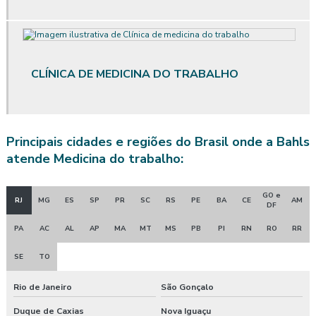
Avaliação qualitativa de vibração
Avaliação quantitativa agentes químicos
CLÍNICA DE MEDICINA DO TRABALHO
Avaliação quantitativa de calor
Avaliação quantitativa produtos químicos
Principais cidades e regiões do Brasil onde a Bahls
Avaliação quantitativa de riscos químicos
atende Medicina do trabalho:
Avaliação quantitativa de ruído
GO e
RJ
MG
ES
SP
PR
SC
RS
PE
BA
CE
AM
Avaliação quantitativa de vibração
DF
PA
AC
AL
AP
MA
MT
MS
PB
PI
RN
RO
RR
Avaliação de riscos posto de trabalho
SE
TO
Clínica de exame admissional
Rio de Janeiro
São Gonçalo
Clínica exame admissional guarapuava
Duque de Caxias
Nova Iguaçu