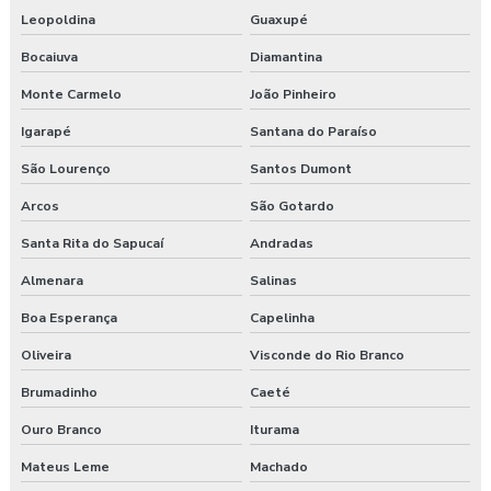
Leopoldina
Guaxupé
Laudo esocial
Bocaiuva
Diamantina
Laudo pgr esocial
Monte Carmelo
João Pinheiro
Igarapé
Santana do Paraíso
Laudo sst esocial
São Lourenço
Santos Dumont
Laudo técnico ergonômico
Arcos
São Gotardo
Medicina do trabalho
Santa Rita do Sapucaí
Andradas
Nr 31 treinamento máquinas agrícolas
Almenara
Salinas
Boa Esperança
Capelinha
Orçamento laudo ergonômico
Oliveira
Visconde do Rio Branco
Pgr rural
Brumadinho
Caeté
Pgr segurança do trabalho
Ouro Branco
Iturama
Pgr segurança do trabalho esocial
Mateus Leme
Machado