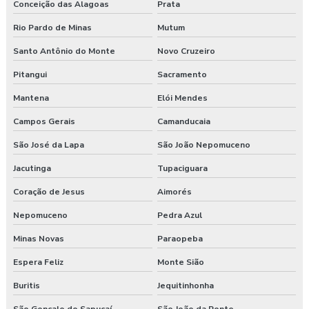
Programa de gerenciamento de riscos nr
Conceição das Alagoas
Prata
Rio Pardo de Minas
Mutum
Programa de gerenciamento de riscos nr 1
Santo Antônio do Monte
Novo Cruzeiro
Programa de gerenciamento de riscos ocupacionais
Pitangui
Sacramento
Programa de gerenciamento de riscos segurança do trabalho
Mantena
Elói Mendes
Programa pgr
Campos Gerais
Camanducaia
São José da Lapa
São João Nepomuceno
Programa de prevenção de riscos ergonômicos
Jacutinga
Tupaciguara
Programas de segurança do trabalho na construção civil
Coração de Jesus
Aimorés
Proposta de consultoria segurança do trabalho
Nepomuceno
Pedra Azul
Segurança e medicina do trabalho
Minas Novas
Paraopeba
Espera Feliz
Monte Sião
Serviço de higiene e segurança no trabalho
Buritis
Jequitinhonha
Serviço de segurança do trabalho
São Gonçalo do Sapucaí
São João da Ponte