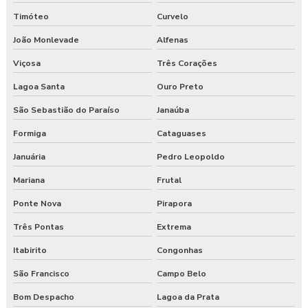
Laudo ergonômico
Timóteo
Curvelo
Laudo ergonômico e análise ergonômica do trabalho
João Monlevade
Alfenas
Viçosa
Três Corações
Laudo ergonômico cadeira
Lagoa Santa
Ouro Preto
Laudo ergonômico construção civil
São Sebastião do Paraíso
Janaúba
Laudo ergonômico do trabalho
Formiga
Cataguases
Laudo ergonômico esocial
Januária
Pedro Leopoldo
Mariana
Frutal
Laudo ergonômico de iluminação
Ponte Nova
Pirapora
Laudo ergonômico motorista caminhão
Três Pontas
Extrema
Laudo ergonômico nr17
Itabirito
Congonhas
São Francisco
Campo Belo
Laudo ergonômico pgr
Bom Despacho
Lagoa da Prata
Laudo ergonômico preço