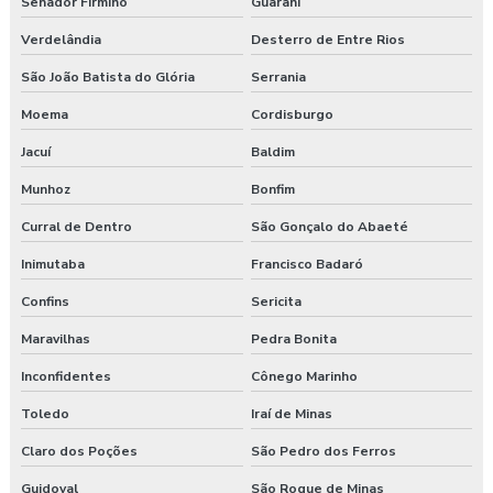
Senador Firmino
Guarani
Verdelândia
Desterro de Entre Rios
São João Batista do Glória
Serrania
Moema
Cordisburgo
Jacuí
Baldim
Munhoz
Bonfim
Curral de Dentro
São Gonçalo do Abaeté
Inimutaba
Francisco Badaró
Confins
Sericita
Maravilhas
Pedra Bonita
Inconfidentes
Cônego Marinho
Toledo
Iraí de Minas
Claro dos Poções
São Pedro dos Ferros
Guidoval
São Roque de Minas