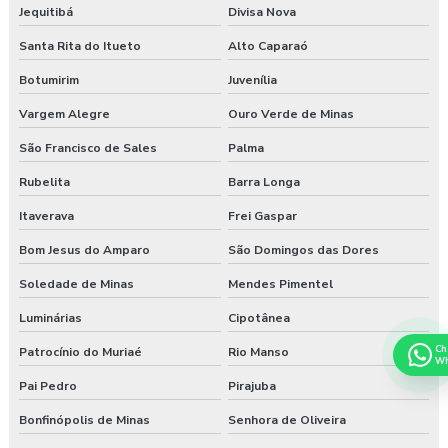
Jequitibá
Divisa Nova
Santa Rita do Itueto
Alto Caparaó
Botumirim
Juvenília
Vargem Alegre
Ouro Verde de Minas
São Francisco de Sales
Palma
Rubelita
Barra Longa
Itaverava
Frei Gaspar
Bom Jesus do Amparo
São Domingos das Dores
Soledade de Minas
Mendes Pimentel
Luminárias
Cipotânea
Ch
Patrocínio do Muriaé
Rio Manso
Wh
Pai Pedro
Pirajuba
Bonfinópolis de Minas
Senhora de Oliveira