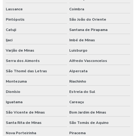
Lassance
Coimbra
Pintópolis
São João do Oriente
Catuji
Santana de Pirapama
Ijaci
Imbé de Minas
Varjão de Minas
Luisburgo
Serra dos Aimorés
Alfredo Vasconcelos
São Thomé das Letras
Alpercata
Montezuma
Riachinho
Dionísio
Estrela do Sul
Iguatama
Careaçu
São Vicente de Minas
Bom Jardim de Minas
Santa Rita de Minas
São Tomás de Aquino
Nova Porteirinha
Piracema