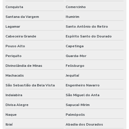
Conquista
Comercinho
Santana da Vargem
Itumirim
Lagamar
Santo Antônio do Retiro
Cabeceira Grande
Espírito Santo do Dourado
Pouso Alto
Capetinga
Periquito
Guarda-Mor
Divinolândia de Minas
Felisburgo
Machacalis
Jequitaí
São Sebastião da Bela Vista
Engenheiro Navarro
Indaiabira
São Miguel do Anta
Divisa Alegre
Sapucaí-Mirim
Naque
Palmópolis
Ibiaí
Abadia dos Dourados