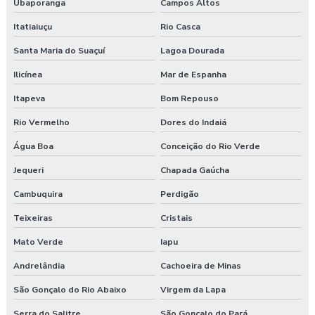
Ubaporanga
Campos Altos
Itatiaiuçu
Rio Casca
Santa Maria do Suaçuí
Lagoa Dourada
Ilicínea
Mar de Espanha
Itapeva
Bom Repouso
Rio Vermelho
Dores do Indaiá
Água Boa
Conceição do Rio Verde
Jequeri
Chapada Gaúcha
Cambuquira
Perdigão
Teixeiras
Cristais
Mato Verde
Iapu
Andrelândia
Cachoeira de Minas
São Gonçalo do Rio Abaixo
Virgem da Lapa
Serra do Salitre
São Gonçalo do Pará