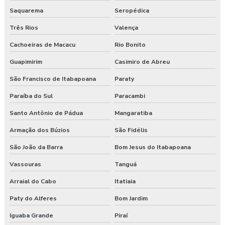
Saquarema
Seropédica
Consultoria em segurança do trabalho e meio ambiente
Três Rios
Valença
Consultoria e segurança no trabalho
Cachoeiras de Macacu
Rio Bonito
Guapimirim
Casimiro de Abreu
Curso esocial para segurança do trabalho
São Francisco de Itabapoana
Paraty
Curso de nr 17
Paraíba do Sul
Paracambi
Curso nr 31
Santo Antônio de Pádua
Mangaratiba
Curso segurança do trabalho
Armação dos Búzios
São Fidélis
São João da Barra
Bom Jesus do Itabapoana
Empresa de consultoria em saúde e segurança do trabalho
Vassouras
Tanguá
Empresa de consultoria segurança do trabalho
Arraial do Cabo
Itatiaia
Empresa de consultoria técnico de segurança do trabalho
Paty do Alferes
Bom Jardim
Empresa especializada em segurança do trabalho
Iguaba Grande
Piraí