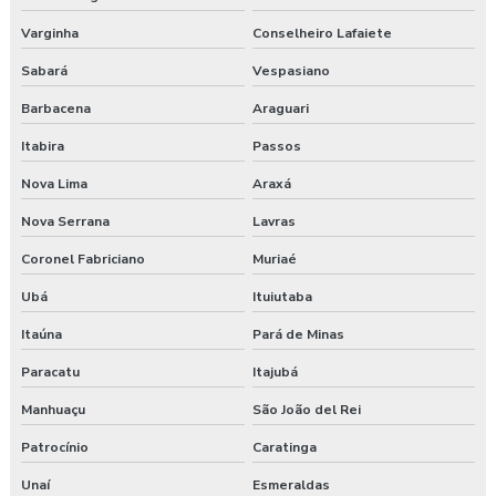
Exame demissional preço
Varginha
Conselheiro Lafaiete
Sabará
Vespasiano
Exame demissional valor
Barbacena
Araguari
Exame médico admissional guarapuava
Itabira
Passos
Exames complementares aso
Nova Lima
Araxá
Nova Serrana
Lavras
Gerenciamento de risco no trabalho
Coronel Fabriciano
Muriaé
Gerenciamento de riscos segurança do trabalho
Ubá
Ituiutaba
Gestão saúde e segurança do trabalho
Itaúna
Pará de Minas
Laudo ambiental e ergonômico do local de trabalho
Paracatu
Itajubá
Manhuaçu
São João del Rei
Laudo de avaliação ergonômica
Patrocínio
Caratinga
Laudo de ergonomia
Unaí
Esmeraldas