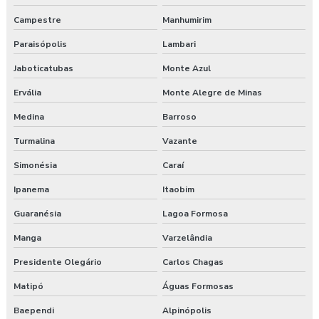
Treinamento online nr 33 Espaço Confinado
Campestre
Manhumirim
Treinamento online nr 35 Segurança Trabalho em Altura
Paraisópolis
Lambari
Treinamento saúde e segurança do trabalho
Jaboticatubas
Monte Azul
Ervália
Monte Alegre de Minas
Treinamento segurança do trabalho
Medina
Barroso
Treinamento de segurança do trabalho na construção civil
Turmalina
Vazante
Valor para elaboração de pgr
Simonésia
Caraí
Ipanema
Itaobim
Guaranésia
Lagoa Formosa
Manga
Varzelândia
Presidente Olegário
Carlos Chagas
Matipó
Águas Formosas
Baependi
Alpinópolis