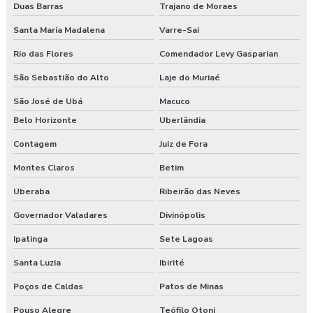
Empresa de treinamento segurança do trabalho
Duas Barras
Trajano de Moraes
Santa Maria Madalena
Varre-Sai
Empresas de segurança e saúde do trabalho
Rio das Flores
Comendador Levy Gasparian
Esocial para segurança do trabalho
São Sebastião do Alto
Laje do Muriaé
Esocial segurança do trabalho empresas
São José de Ubá
Macuco
Belo Horizonte
Uberlândia
Exame admissional guarapuava
Contagem
Juiz de Fora
Exame admissional em pinhão
Montes Claros
Betim
Exame admissional preço
Uberaba
Ribeirão das Neves
Exame admissional em turvo
Governador Valadares
Divinópolis
Ipatinga
Sete Lagoas
Exame aso admissional
Santa Luzia
Ibirité
Exame aso preço
Poços de Caldas
Patos de Minas
Exame aso valor
Pouso Alegre
Teófilo Otoni