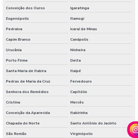
Conceição dos Ouros
Igaratinga
Eugenópolis
Itamogi
Pedralva
Icaraí de Minas
Capim Branco
Canápolis
Urucânia
Ninheira
Porto Firme
Delta
Santa Maria de Itabira
Itaipé
Pedras de Maria da Cruz
Fervedouro
Senhora dos Remédios
Capitólio
Cristina
Mercês
Conceição da Aparecida
Itabirinha
Chapada do Norte
Santo Antônio do Jacinto
São Romão
Virginópolis