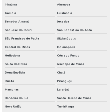
Inhaúma
Aiuruoca
Galiléia
Luislândia
Senador Amaral
Jeceaba
São José do Jacuri
São Sebastião do Anta
São Francisco de Paula
Silvianópolis
Central de Minas
Indianópolis
Heliodora
Córrego Fundo
Salto da Divisa
Jenipapo de Minas
Dona Euzébia
Chalé
Itueta
Piranguçu
Mamonas
Laranjal
Bandeira do Sul
Santa Helena de Minas
Nova União
Tumiritinga