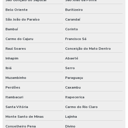
Serviços de consultoria em segurança do trabalho
Belo Oriente
Buritizeiro
São João do Paraíso
Carandaí
Treinamento de epi nr 6
Bambuí
Corinto
Treinamento de ergonomia
Carmo do Cajuru
Francisco Sá
Treinamento ergonomia levantamento de peso
Raul Soares
Conceição do Mato Dentro
Treinamento de integração nr 31
Inhapim
Abaeté
Ibiá
Serro
Treinamento nr 31
Muzambinho
Paraguaçu
Treinamento nr 5
Perdões
Caxambu
Treinamento nr 6
Itambacuri
Itapecerica
Treinamento online nr 10 Segurança Eletricidade
Santa Vitória
Carmo do Rio Claro
Monte Santo de Minas
Lajinha
Treinamento online nr 12 Máquinas e Equipamentos
Conselheiro Pena
Divino