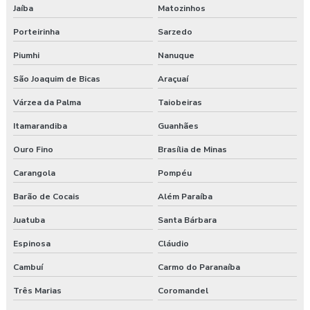
Jaíba
Matozinhos
Pgr segurança do trabalho nr
Porteirinha
Sarzedo
Pgr segurança do trabalho nr 01
Piumhi
Nanuque
Pgr segurança do trabalho valor
São Joaquim de Bicas
Araçuaí
Pgrtr nr 31
Várzea da Palma
Taiobeiras
Itamarandiba
Guanhães
Plano de atendimento a emergência
Ouro Fino
Brasília de Minas
Plano de atendimento a emergência em obras
Carangola
Pompéu
Programa de gerenciamento de riscos
Barão de Cocais
Além Paraíba
Juatuba
Santa Bárbara
Programa de gerenciamento de riscos ambientais
Espinosa
Cláudio
Programa de gerenciamento de riscos no trabalho rural
Cambuí
Carmo do Paranaíba
Programa de gerenciamento de riscos no trabalho rural pgr
Três Marias
Coromandel