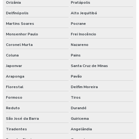
Orizânia
Pratápolis
Delfinópolis
Alto Jequitibá
Martins Soares
Pocrane
Monsenhor Paulo
Frei Inocêncio
Coronel Murta
Nazareno
Coluna
Pains
Japonvar
Santa Cruz de Minas
Araponga
Pavão
Florestal
Delfim Moreira
Formoso
Tiros
Reduto
Durandé
São José da Barra
Guiricema
Tiradentes
Angelândia