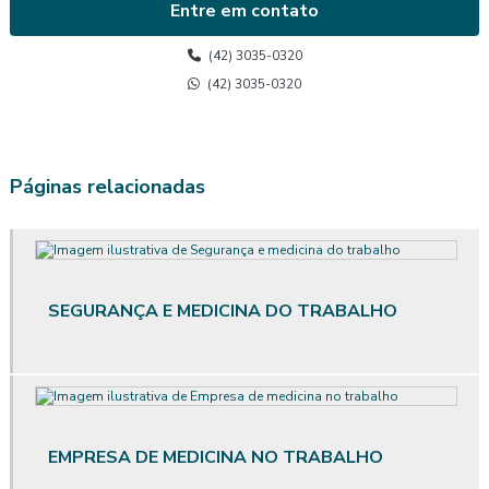
Entre em contato
Avaliação de calor
(42) 3035-0320
Avaliação de calor segurança do trabalho
(42) 3035-0320
Avaliação do posto de trabalho ergonomia
Avaliação ergonômica
Páginas relacionadas
Avaliação ergonômica de postos de trabalho
Avaliação ergonômica de postos de trabalho informatizados em
escritórios
SEGURANÇA E MEDICINA DO TRABALHO
Avaliação ergonômica preliminar
Avaliação ergonômica preliminar das situações de trabalho
Avaliação de posto de trabalho
EMPRESA DE MEDICINA NO TRABALHO
Avaliação qualitativa de ruído