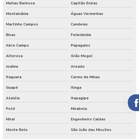
Matias Barbosa
Capitão Enéas
Montalvânia
Águas Vermelhas
Martinho Campos
Candeias
Bicas
Felixlândia
Abre Campo
Papagaios
Alterosa
Grão Mogol
Joaíma
Areado
Itaguara
Carmo de Minas
Guapé
Itinga
Ataléia
Itapagipe
Poté
Mirabela
Miraí
Engenheiro Caldas
Monte Belo
São João das Missões