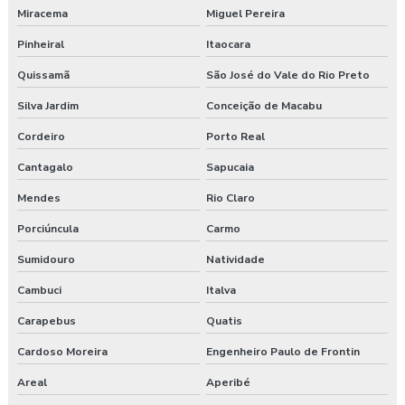
Miracema
Miguel Pereira
Empresa de exame admissional
Pinheiral
Itaocara
Empresa de exame demissional
Quissamã
São José do Vale do Rio Preto
Empresa de higiene ocupacional
Silva Jardim
Conceição de Macabu
Cordeiro
Porto Real
Empresa de medicina no trabalho
Cantagalo
Sapucaia
Empresa de prestação de serviços de segurança do trabalho
Mendes
Rio Claro
Empresa prestadora de serviços de segurança do trabalho
Porciúncula
Carmo
Empresa que faz exame admissional
Sumidouro
Natividade
Cambuci
Italva
Empresa que faz pgr
Carapebus
Quatis
Empresa de saúde e segurança do trabalho
Cardoso Moreira
Engenheiro Paulo de Frontin
Empresa de segurança do trabalho
Areal
Aperibé