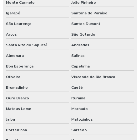
Monte Carmelo
João Pinheiro
Medicina do trabalho
Igarapé
Santana do Paraíso
Nr 31 treinamento máquinas agrícolas
São Lourenço
Santos Dumont
Arcos
São Gotardo
Orçamento laudo ergonômico
Santa Rita do Sapucaí
Andradas
Pgr rural
Almenara
Salinas
Pgr segurança do trabalho
Boa Esperança
Capelinha
Oliveira
Visconde do Rio Branco
Pgr segurança do trabalho esocial
Brumadinho
Caeté
Pgr segurança do trabalho nr
Ouro Branco
Iturama
Pgr segurança do trabalho nr 01
Mateus Leme
Machado
Pgr segurança do trabalho valor
Jaíba
Matozinhos
Porteirinha
Sarzedo
Pgrtr nr 31