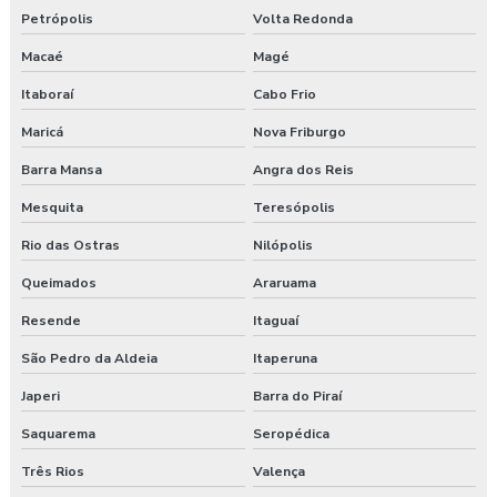
Consultoria ambiental e segurança do trabalho
Petrópolis
Volta Redonda
Macaé
Magé
Consultoria empresarial paraná
Itaboraí
Cabo Frio
Consultoria higiene ocupacional
Maricá
Nova Friburgo
Consultoria saúde e segurança do trabalho
Barra Mansa
Angra dos Reis
Consultoria segurança do trabalho
Mesquita
Teresópolis
Rio das Ostras
Nilópolis
Consultoria segurança do trabalho curitiba
Queimados
Araruama
Consultoria segurança do trabalho guarapuava
Resende
Itaguaí
Consultoria em segurança do trabalho e meio ambiente
São Pedro da Aldeia
Itaperuna
Consultoria e segurança no trabalho
Japeri
Barra do Piraí
Saquarema
Seropédica
Curso esocial para segurança do trabalho
Três Rios
Valença
Curso de nr 17