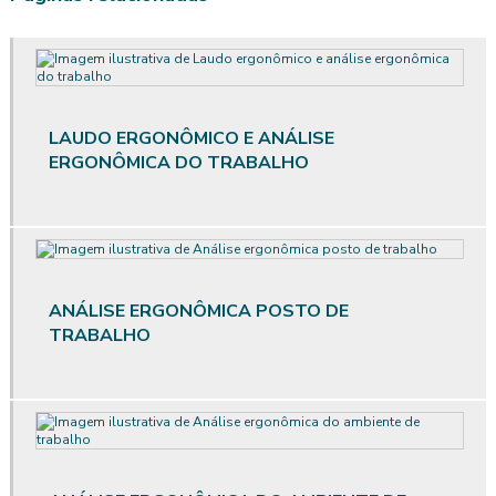
Avaliação ergonômica de postos de trabalho
Avaliação ergonômica de postos de trabalho informatizados em
escritórios
LAUDO ERGONÔMICO E ANÁLISE
Avaliação ergonômica preliminar
ERGONÔMICA DO TRABALHO
Avaliação ergonômica preliminar das situações de trabalho
Avaliação de posto de trabalho
Avaliação qualitativa de ruído
ANÁLISE ERGONÔMICA POSTO DE
TRABALHO
Avaliação qualitativa de vibração
Avaliação quantitativa agentes químicos
Avaliação quantitativa de calor
Avaliação quantitativa produtos químicos