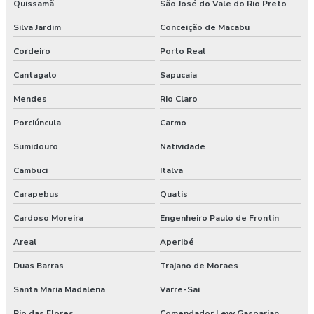
Quissamã
São José do Vale do Rio Preto
Empresa de prestação de serviços de segurança do trabalho
Silva Jardim
Conceição de Macabu
Empresa prestadora de serviços de segurança do trabalho
Cordeiro
Porto Real
Empresa que faz exame admissional
Cantagalo
Sapucaia
Mendes
Rio Claro
Empresa que faz pgr
Porciúncula
Carmo
Empresa de saúde e segurança do trabalho
Sumidouro
Natividade
Empresa de segurança do trabalho
Cambuci
Italva
Empresa de treinamento segurança do trabalho
Carapebus
Quatis
Cardoso Moreira
Engenheiro Paulo de Frontin
Empresas de segurança e saúde do trabalho
Areal
Aperibé
Esocial para segurança do trabalho
Duas Barras
Trajano de Moraes
Esocial segurança do trabalho empresas
Santa Maria Madalena
Varre-Sai
Rio das Flores
Comendador Levy Gasparian