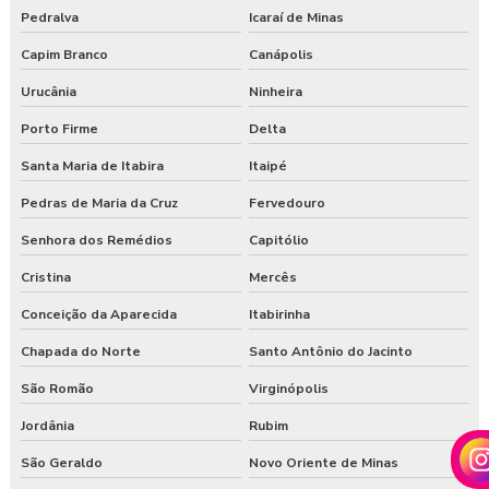
Pedralva
Icaraí de Minas
Capim Branco
Canápolis
Urucânia
Ninheira
Porto Firme
Delta
Santa Maria de Itabira
Itaipé
Pedras de Maria da Cruz
Fervedouro
Senhora dos Remédios
Capitólio
Cristina
Mercês
Conceição da Aparecida
Itabirinha
Chapada do Norte
Santo Antônio do Jacinto
São Romão
Virginópolis
Jordânia
Rubim
São Geraldo
Novo Oriente de Minas