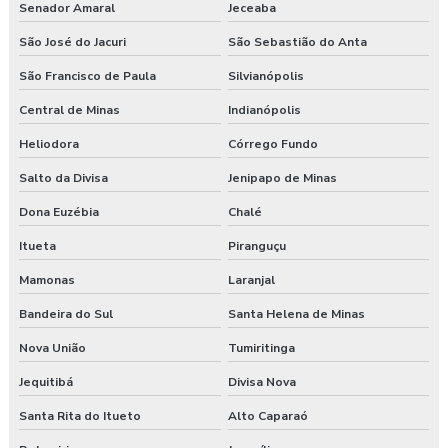
Senador Amaral
Jeceaba
São José do Jacuri
São Sebastião do Anta
São Francisco de Paula
Silvianópolis
Central de Minas
Indianópolis
Heliodora
Córrego Fundo
Salto da Divisa
Jenipapo de Minas
Dona Euzébia
Chalé
Itueta
Piranguçu
Mamonas
Laranjal
Bandeira do Sul
Santa Helena de Minas
Nova União
Tumiritinga
Jequitibá
Divisa Nova
Santa Rita do Itueto
Alto Caparaó