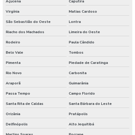
Açucena
Caputira
Virgínia
Matias Cardoso
São Sebastião do Oeste
Lontra
Riacho dos Machados
Limeira do Oeste
Rodeiro
Paula Cândido
Belo Vale
Tombos
Pimenta
Piedade de Caratinga
Rio Novo
Carbonita
Araporã
Guimarânia
Passa Tempo
Campo Florido
Santa Rita de Caldas
Santa Bárbara do Leste
Orizânia
Pratápolis
Delfinópolis
Alto Jequitibá
Martins Soares
Pocrane