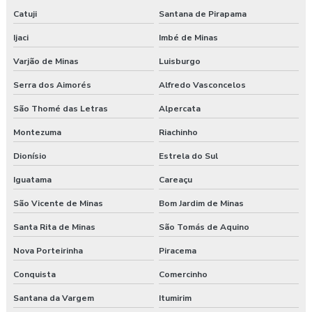
Catuji
Santana de Pirapama
Ijaci
Imbé de Minas
Varjão de Minas
Luisburgo
Serra dos Aimorés
Alfredo Vasconcelos
São Thomé das Letras
Alpercata
Montezuma
Riachinho
Dionísio
Estrela do Sul
Iguatama
Careaçu
São Vicente de Minas
Bom Jardim de Minas
Santa Rita de Minas
São Tomás de Aquino
Nova Porteirinha
Piracema
Conquista
Comercinho
Santana da Vargem
Itumirim