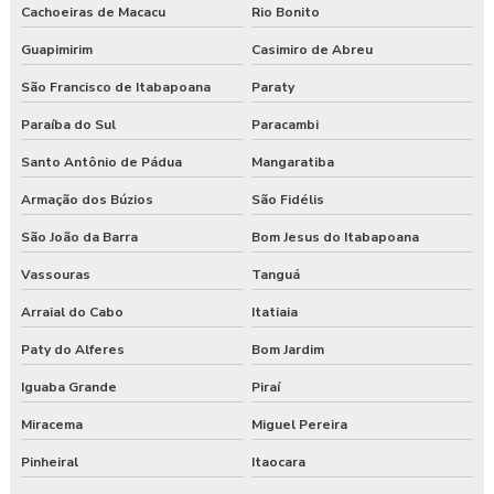
Cachoeiras de Macacu
Rio Bonito
Curso nr 31
Guapimirim
Casimiro de Abreu
São Francisco de Itabapoana
Paraty
Curso segurança do trabalho
Paraíba do Sul
Paracambi
Empresa de consultoria em saúde e segurança do trabalho
Santo Antônio de Pádua
Mangaratiba
Empresa de consultoria segurança do trabalho
Armação dos Búzios
São Fidélis
Empresa de consultoria técnico de segurança do trabalho
São João da Barra
Bom Jesus do Itabapoana
Vassouras
Tanguá
Empresa especializada em segurança do trabalho
Arraial do Cabo
Itatiaia
Empresa de exame admissional
Paty do Alferes
Bom Jardim
Empresa de exame demissional
Iguaba Grande
Piraí
Empresa de higiene ocupacional
Miracema
Miguel Pereira
Pinheiral
Itaocara
Empresa de medicina no trabalho