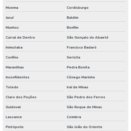
Moema
Cordisburgo
Jacuí
Baldim
Munhoz
Bonfim
Curral de Dentro
São Gonçalo do Abaeté
Inimutaba
Francisco Badaró
Confins
Sericita
Maravilhas
Pedra Bonita
Inconfidentes
Cônego Marinho
Toledo
Iraí de Minas
Claro dos Poções
São Pedro dos Ferros
Guidoval
São Roque de Minas
Lassance
Coimbra
Pintópolis
São João do Oriente