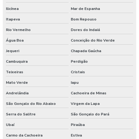
Ilicínea
Mar de Espanha
Itapeva
Bom Repouso
Rio Vermelho
Dores do Indaiá
Água Boa
Conceição do Rio Verde
Jequeri
Chapada Gaúcha
Cambuquira
Perdigão
Teixeiras
Cristais
Mato Verde
Iapu
Andrelândia
Cachoeira de Minas
São Gonçalo do Rio Abaixo
Virgem da Lapa
Serra do Salitre
São Gonçalo do Pará
Ubaí
Piraúba
Carmo da Cachoeira
Estiva