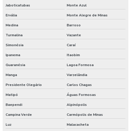
Treinamento de segurança do trabalho na construção civil
Jaboticatubas
Monte Azul
Valor para elaboração de pgr
Ervália
Monte Alegre de Minas
Medina
Barroso
Turmalina
Vazante
Simonésia
Caraí
Ipanema
Itaobim
Guaranésia
Lagoa Formosa
Manga
Varzelândia
Presidente Olegário
Carlos Chagas
Matipó
Águas Formosas
Baependi
Alpinópolis
Campina Verde
Carmópolis de Minas
Luz
Malacacheta