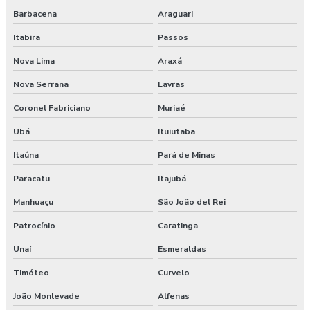
Barbacena
Araguari
Gerenciamento de risco no trabalho
Itabira
Passos
Gerenciamento de riscos segurança do trabalho
Nova Lima
Araxá
Gestão saúde e segurança do trabalho
Nova Serrana
Lavras
Laudo ambiental e ergonômico do local de trabalho
Coronel Fabriciano
Muriaé
Ubá
Ituiutaba
Laudo de avaliação ergonômica
Itaúna
Pará de Minas
Laudo de ergonomia
Paracatu
Itajubá
Laudo ergonômico
Manhuaçu
São João del Rei
Patrocínio
Caratinga
Laudo ergonômico e análise ergonômica do trabalho
Unaí
Esmeraldas
Laudo ergonômico cadeira
Timóteo
Curvelo
Laudo ergonômico construção civil
João Monlevade
Alfenas