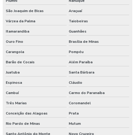
Piumhi
Nanuque
Plano de atendimento a emergência
São Joaquim de Bicas
Araçuaí
Plano de atendimento a emergência em obras
Várzea da Palma
Taiobeiras
Programa de gerenciamento de riscos
Itamarandiba
Guanhães
Ouro Fino
Brasília de Minas
Programa de gerenciamento de riscos ambientais
Carangola
Pompéu
Programa de gerenciamento de riscos no trabalho rural
Barão de Cocais
Além Paraíba
Programa de gerenciamento de riscos no trabalho rural pgr
Juatuba
Santa Bárbara
Programa de gerenciamento de riscos nr
Espinosa
Cláudio
Cambuí
Carmo do Paranaíba
Programa de gerenciamento de riscos nr 1
Três Marias
Coromandel
Programa de gerenciamento de riscos ocupacionais
Conceição das Alagoas
Prata
Programa de gerenciamento de riscos segurança do trabalho
Rio Pardo de Minas
Mutum
Santo Antônio do Monte
Novo Cruzeiro
Programa pgr