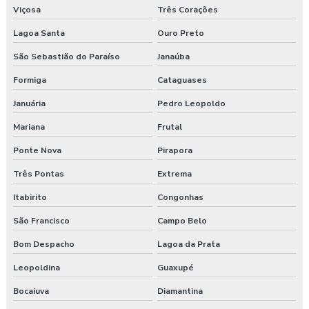
Laudo ergonômico do trabalho
Viçosa
Três Corações
Lagoa Santa
Ouro Preto
Laudo ergonômico esocial
São Sebastião do Paraíso
Janaúba
Laudo ergonômico de iluminação
Formiga
Cataguases
Laudo ergonômico motorista caminhão
Januária
Pedro Leopoldo
Laudo ergonômico nr17
Mariana
Frutal
Ponte Nova
Pirapora
Laudo ergonômico pgr
Três Pontas
Extrema
Laudo ergonômico preço
Itabirito
Congonhas
Laudo esocial
São Francisco
Campo Belo
Laudo pgr esocial
Bom Despacho
Lagoa da Prata
Leopoldina
Guaxupé
Laudo sst esocial
Bocaiuva
Diamantina
Laudo técnico ergonômico