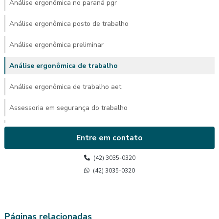
Análise ergonômica no paraná pgr
Análise ergonômica posto de trabalho
Análise ergonômica preliminar
Análise ergonômica de trabalho
Análise ergonômica de trabalho aet
Assessoria em segurança do trabalho
Avaliação ambiental de calor
Entre em contato
Avaliação de calor
(42) 3035-0320
Avaliação de calor segurança do trabalho
(42) 3035-0320
Avaliação do posto de trabalho ergonomia
Avaliação ergonômica
Páginas relacionadas