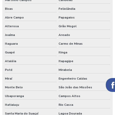
Martinho Campos
Candeias
Bicas
Felixlândia
Abre Campo
Papagaios
Alterosa
Grão Mogol
Joaíma
Areado
Itaguara
Carmo de Minas
Guapé
Itinga
Ataléia
Itapagipe
Poté
Mirabela
Miraí
Engenheiro Caldas
Monte Belo
São João das Missões
Ubaporanga
Campos Altos
Itatiaiuçu
Rio Casca
Santa Maria do Suaçuí
Lagoa Dourada