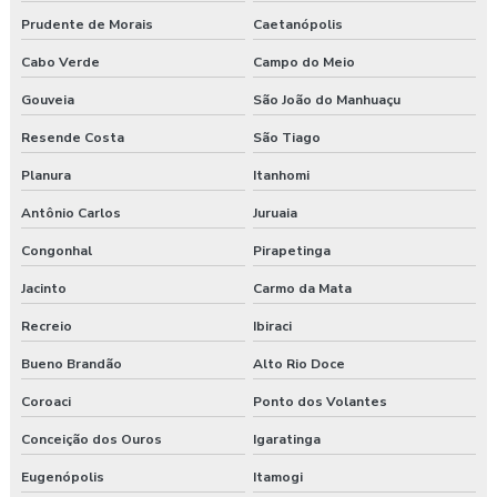
Prudente de Morais
Caetanópolis
Cabo Verde
Campo do Meio
Gouveia
São João do Manhuaçu
Resende Costa
São Tiago
Planura
Itanhomi
Antônio Carlos
Juruaia
Congonhal
Pirapetinga
Jacinto
Carmo da Mata
Recreio
Ibiraci
Bueno Brandão
Alto Rio Doce
Coroaci
Ponto dos Volantes
Conceição dos Ouros
Igaratinga
Eugenópolis
Itamogi