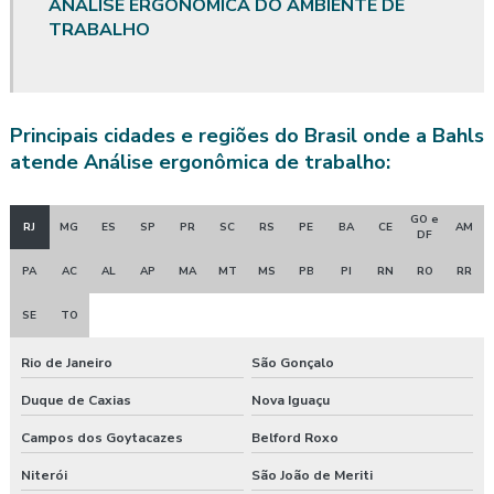
ANÁLISE ERGONÔMICA DO AMBIENTE DE
TRABALHO
Avaliação quantitativa de riscos químicos
Avaliação quantitativa de ruído
Avaliação quantitativa de vibração
Principais cidades e regiões do Brasil onde a Bahls
atende Análise ergonômica de trabalho:
Avaliação de riscos posto de trabalho
GO e
Clínica de exame admissional
RJ
MG
ES
SP
PR
SC
RS
PE
BA
CE
AM
DF
Clínica exame admissional guarapuava
PA
AC
AL
AP
MA
MT
MS
PB
PI
RN
RO
RR
SE
TO
Clinica exame admissional em pinhão
Rio de Janeiro
São Gonçalo
Clinica exame admissional em turvo
Duque de Caxias
Nova Iguaçu
Clínica para fazer exame aso
Campos dos Goytacazes
Belford Roxo
Clínica de medicina do trabalho
Niterói
São João de Meriti