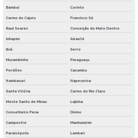
Treinamento de integração nr 31
Bambuí
Corinto
Carmo do Cajuru
Francisco Sá
Treinamento nr 31
Raul Soares
Conceição do Mato Dentro
Treinamento nr 5
Inhapim
Abaeté
Treinamento nr 6
Ibiá
Serro
Treinamento online nr 10 Segurança Eletricidade
Muzambinho
Paraguaçu
Perdões
Caxambu
Treinamento online nr 12 Máquinas e Equipamentos
Itambacuri
Itapecerica
Treinamento online nr 33 Espaço Confinado
Santa Vitória
Carmo do Rio Claro
Treinamento online nr 35 Segurança Trabalho em Altura
Monte Santo de Minas
Lajinha
Conselheiro Pena
Divino
Treinamento saúde e segurança do trabalho
Campestre
Manhumirim
Treinamento segurança do trabalho
Paraisópolis
Lambari