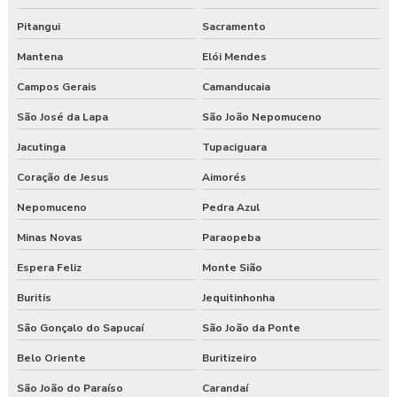
Pitangui
Sacramento
Programa de prevenção de riscos ergonômicos
Mantena
Elói Mendes
Programas de segurança do trabalho na construção civil
Campos Gerais
Camanducaia
Proposta de consultoria segurança do trabalho
São José da Lapa
São João Nepomuceno
Jacutinga
Tupaciguara
Segurança e medicina do trabalho
Coração de Jesus
Aimorés
Serviço de higiene e segurança no trabalho
Nepomuceno
Pedra Azul
Serviço de segurança do trabalho
Minas Novas
Paraopeba
Serviços de consultoria em segurança do trabalho
Espera Feliz
Monte Sião
Buritis
Jequitinhonha
Treinamento de epi nr 6
São Gonçalo do Sapucaí
São João da Ponte
Treinamento de ergonomia
Belo Oriente
Buritizeiro
Treinamento ergonomia levantamento de peso
São João do Paraíso
Carandaí