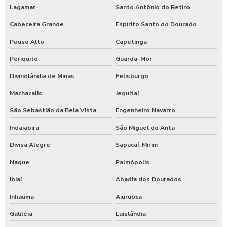
Lagamar
Santo Antônio do Retiro
Cabeceira Grande
Espírito Santo do Dourado
Pouso Alto
Capetinga
Periquito
Guarda-Mor
Divinolândia de Minas
Felisburgo
Machacalis
Jequitaí
São Sebastião da Bela Vista
Engenheiro Navarro
Indaiabira
São Miguel do Anta
Divisa Alegre
Sapucaí-Mirim
Naque
Palmópolis
Ibiaí
Abadia dos Dourados
Inhaúma
Aiuruoca
Galiléia
Luislândia