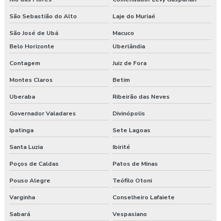
Exame admissional guarapuava
São Sebastião do Alto
Laje do Muriaé
Exame admissional em pinhão
São José de Ubá
Macuco
Exame admissional preço
Belo Horizonte
Uberlândia
Contagem
Juiz de Fora
Exame admissional em turvo
Montes Claros
Betim
Exame aso admissional
Uberaba
Ribeirão das Neves
Exame aso preço
Governador Valadares
Divinópolis
Exame aso valor
Ipatinga
Sete Lagoas
Santa Luzia
Ibirité
Exame demissional preço
Poços de Caldas
Patos de Minas
Exame demissional valor
Pouso Alegre
Teófilo Otoni
Exame médico admissional guarapuava
Varginha
Conselheiro Lafaiete
Exames complementares aso
Sabará
Vespasiano