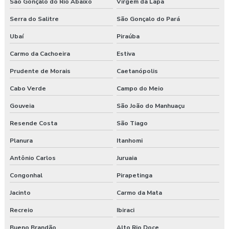
São Gonçalo do Rio Abaixo
Virgem da Lapa
Serra do Salitre
São Gonçalo do Pará
Ubaí
Piraúba
Carmo da Cachoeira
Estiva
Prudente de Morais
Caetanópolis
Cabo Verde
Campo do Meio
Gouveia
São João do Manhuaçu
Resende Costa
São Tiago
Planura
Itanhomi
Antônio Carlos
Juruaia
Congonhal
Pirapetinga
Jacinto
Carmo da Mata
Recreio
Ibiraci
Bueno Brandão
Alto Rio Doce