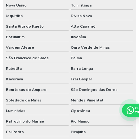
Nova União
Tumiritinga
Jequitibá
Divisa Nova
Santa Rita do Itueto
Alto Caparaó
Botumirim
Juvenília
Vargem Alegre
Ouro Verde de Minas
São Francisco de Sales
Palma
Rubelita
Barra Longa
Itaverava
Frei Gaspar
Bom Jesus do Amparo
São Domingos das Dores
Soledade de Minas
Mendes Pimentel
Ch
Luminárias
Cipotânea
Wh
Patrocínio do Muriaé
Rio Manso
Pai Pedro
Pirajuba