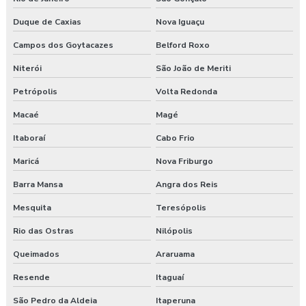
Duque de Caxias
Nova Iguaçu
Clinica exame admissional em turvo
Campos dos Goytacazes
Belford Roxo
Clínica para fazer exame aso
Niterói
São João de Meriti
Clínica de medicina do trabalho
Petrópolis
Volta Redonda
Consultoria ambiental e segurança do trabalho
Macaé
Magé
Itaboraí
Cabo Frio
Consultoria empresarial paraná
Maricá
Nova Friburgo
Consultoria higiene ocupacional
Barra Mansa
Angra dos Reis
Consultoria saúde e segurança do trabalho
Mesquita
Teresópolis
Consultoria segurança do trabalho
Rio das Ostras
Nilópolis
Queimados
Araruama
Consultoria segurança do trabalho curitiba
Resende
Itaguaí
Consultoria segurança do trabalho guarapuava
São Pedro da Aldeia
Itaperuna