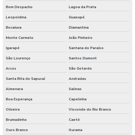
Laudo esocial
Bom Despacho
Lagoa da Prata
Laudo pgr esocial
Leopoldina
Guaxupé
Bocaiuva
Diamantina
Laudo sst esocial
Monte Carmelo
João Pinheiro
Laudo técnico ergonômico
Igarapé
Santana do Paraíso
Medicina do trabalho
São Lourenço
Santos Dumont
Arcos
São Gotardo
Nr 31 treinamento máquinas agrícolas
Santa Rita do Sapucaí
Andradas
Orçamento laudo ergonômico
Almenara
Salinas
Pgr rural
Boa Esperança
Capelinha
Pgr segurança do trabalho
Oliveira
Visconde do Rio Branco
Brumadinho
Caeté
Pgr segurança do trabalho esocial
Ouro Branco
Iturama
Pgr segurança do trabalho nr