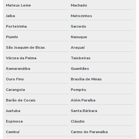
Mateus Leme
Machado
Pgr segurança do trabalho nr 01
Jaíba
Matozinhos
Pgr segurança do trabalho valor
Porteirinha
Sarzedo
Piumhi
Nanuque
Pgrtr nr 31
São Joaquim de Bicas
Araçuaí
Plano de atendimento a emergência
Várzea da Palma
Taiobeiras
Plano de atendimento a emergência em obras
Itamarandiba
Guanhães
Programa de gerenciamento de riscos
Ouro Fino
Brasília de Minas
Carangola
Pompéu
Programa de gerenciamento de riscos ambientais
Barão de Cocais
Além Paraíba
Programa de gerenciamento de riscos no trabalho rural
Juatuba
Santa Bárbara
Programa de gerenciamento de riscos no trabalho rural pgr
Espinosa
Cláudio
Cambuí
Carmo do Paranaíba
Programa de gerenciamento de riscos nr