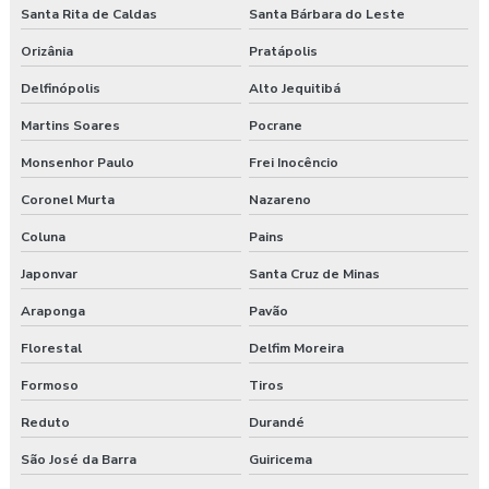
Santa Rita de Caldas
Santa Bárbara do Leste
Orizânia
Pratápolis
Delfinópolis
Alto Jequitibá
Martins Soares
Pocrane
Monsenhor Paulo
Frei Inocêncio
Coronel Murta
Nazareno
Coluna
Pains
Japonvar
Santa Cruz de Minas
Araponga
Pavão
Florestal
Delfim Moreira
Formoso
Tiros
Reduto
Durandé
São José da Barra
Guiricema