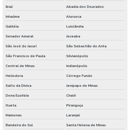
Ibiaí
Abadia dos Dourados
Inhaúma
Aiuruoca
Galiléia
Luislândia
Senador Amaral
Jeceaba
São José do Jacuri
São Sebastião do Anta
São Francisco de Paula
Silvianópolis
Central de Minas
Indianópolis
Heliodora
Córrego Fundo
Salto da Divisa
Jenipapo de Minas
Dona Euzébia
Chalé
Itueta
Piranguçu
Mamonas
Laranjal
Bandeira do Sul
Santa Helena de Minas