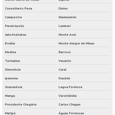
Treinamento online nr 35 Segurança Trabalho em Altura
Conselheiro Pena
Divino
Campestre
Manhumirim
Treinamento saúde e segurança do trabalho
Paraisópolis
Lambari
Treinamento segurança do trabalho
Jaboticatubas
Monte Azul
Treinamento de segurança do trabalho na construção civil
Ervália
Monte Alegre de Minas
Valor para elaboração de pgr
Medina
Barroso
Turmalina
Vazante
Simonésia
Caraí
Ipanema
Itaobim
Guaranésia
Lagoa Formosa
Manga
Varzelândia
Presidente Olegário
Carlos Chagas
Matipó
Águas Formosas