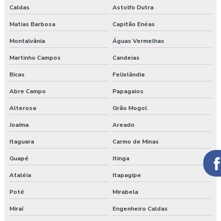
Caldas
Astolfo Dutra
Matias Barbosa
Capitão Enéas
Montalvânia
Águas Vermelhas
Martinho Campos
Candeias
Bicas
Felixlândia
Abre Campo
Papagaios
Alterosa
Grão Mogol
Joaíma
Areado
Itaguara
Carmo de Minas
Guapé
Itinga
Ataléia
Itapagipe
Poté
Mirabela
Miraí
Engenheiro Caldas