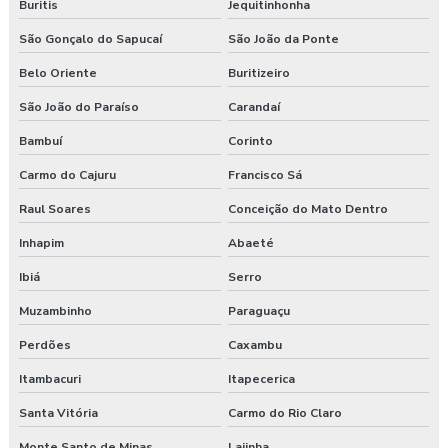
Serviços de consultoria em segurança do trabalho
Buritis
Jequitinhonha
São Gonçalo do Sapucaí
São João da Ponte
Treinamento de epi nr 6
Belo Oriente
Buritizeiro
Treinamento de ergonomia
São João do Paraíso
Carandaí
Treinamento ergonomia levantamento de peso
Bambuí
Corinto
Treinamento de integração nr 31
Carmo do Cajuru
Francisco Sá
Raul Soares
Conceição do Mato Dentro
Treinamento nr 31
Inhapim
Abaeté
Treinamento nr 5
Ibiá
Serro
Treinamento nr 6
Muzambinho
Paraguaçu
Perdões
Caxambu
Treinamento online nr 10 Segurança Eletricidade
Itambacuri
Itapecerica
Treinamento online nr 12 Máquinas e Equipamentos
Santa Vitória
Carmo do Rio Claro
Treinamento online nr 33 Espaço Confinado
Monte Santo de Minas
Lajinha