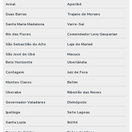
Areal
Aperibé
Empresas de segurança e saúde do trabalho
Duas Barras
Trajano de Moraes
Esocial para segurança do trabalho
Santa Maria Madalena
Varre-Sai
Esocial segurança do trabalho empresas
Rio das Flores
Comendador Levy Gasparian
São Sebastião do Alto
Laje do Muriaé
Exame admissional guarapuava
São José de Ubá
Macuco
Exame admissional em pinhão
Belo Horizonte
Uberlândia
Exame admissional preço
Contagem
Juiz de Fora
Montes Claros
Betim
Exame admissional em turvo
Uberaba
Ribeirão das Neves
Exame aso admissional
Governador Valadares
Divinópolis
Exame aso preço
Ipatinga
Sete Lagoas
Exame aso valor
Santa Luzia
Ibirité