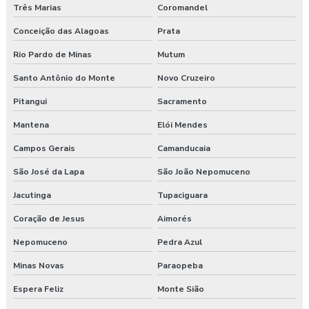
Três Marias
Coromandel
Programa de gerenciamento de riscos nr 1
Conceição das Alagoas
Prata
Programa de gerenciamento de riscos ocupacionais
Rio Pardo de Minas
Mutum
Programa de gerenciamento de riscos segurança do trabalho
Santo Antônio do Monte
Novo Cruzeiro
Pitangui
Sacramento
Programa pgr
Mantena
Elói Mendes
Programa de prevenção de riscos ergonômicos
Campos Gerais
Camanducaia
Programas de segurança do trabalho na construção civil
São José da Lapa
São João Nepomuceno
Proposta de consultoria segurança do trabalho
Jacutinga
Tupaciguara
Coração de Jesus
Aimorés
Segurança e medicina do trabalho
Nepomuceno
Pedra Azul
Serviço de higiene e segurança no trabalho
Minas Novas
Paraopeba
Serviço de segurança do trabalho
Espera Feliz
Monte Sião