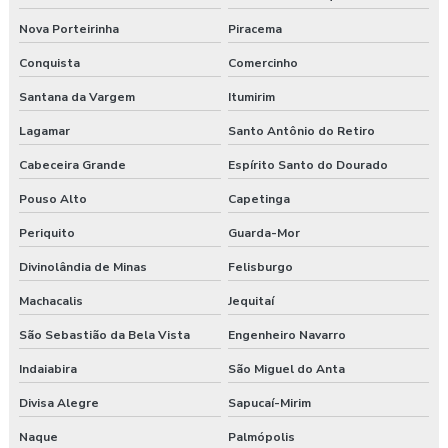
Nova Porteirinha
Piracema
Conquista
Comercinho
Santana da Vargem
Itumirim
Lagamar
Santo Antônio do Retiro
Cabeceira Grande
Espírito Santo do Dourado
Pouso Alto
Capetinga
Periquito
Guarda-Mor
Divinolândia de Minas
Felisburgo
Machacalis
Jequitaí
São Sebastião da Bela Vista
Engenheiro Navarro
Indaiabira
São Miguel do Anta
Divisa Alegre
Sapucaí-Mirim
Naque
Palmópolis