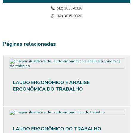
Avaliação de calor
(42) 3035-0320
Avaliação de calor segurança do trabalho
(42) 3035-0320
Avaliação do posto de trabalho ergonomia
Avaliação ergonômica
Páginas relacionadas
Avaliação ergonômica de postos de trabalho
Avaliação ergonômica de postos de trabalho informatizados em
escritórios
LAUDO ERGONÔMICO E ANÁLISE
Avaliação ergonômica preliminar
ERGONÔMICA DO TRABALHO
Avaliação ergonômica preliminar das situações de trabalho
Avaliação de posto de trabalho
Avaliação qualitativa de ruído
LAUDO ERGONÔMICO DO TRABALHO