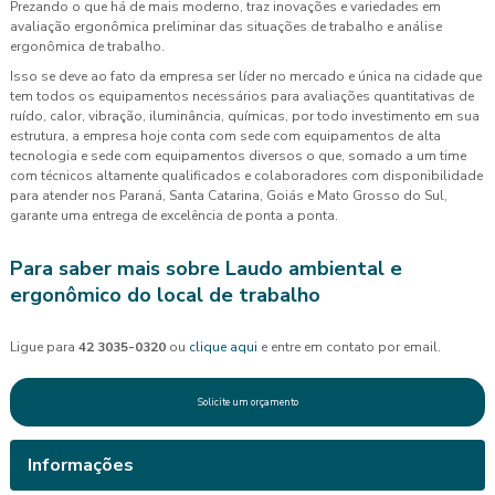
Prezando o que há de mais moderno, traz inovações e variedades em
avaliação ergonômica preliminar das situações de trabalho e análise
ergonômica de trabalho.
Isso se deve ao fato da empresa ser líder no mercado e única na cidade que
tem todos os equipamentos necessários para avaliações quantitativas de
ruído, calor, vibração, iluminância, químicas, por todo investimento em sua
estrutura, a empresa hoje conta com sede com equipamentos de alta
tecnologia e sede com equipamentos diversos o que, somado a um time
com técnicos altamente qualificados e colaboradores com disponibilidade
para atender nos Paraná, Santa Catarina, Goiás e Mato Grosso do Sul,
garante uma entrega de excelência de ponta a ponta.
Para saber mais sobre Laudo ambiental e
ergonômico do local de trabalho
Ligue para
42 3035-0320
ou
clique aqui
e entre em contato por email.
Solicite um orçamento
Informações