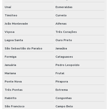
Unaí
Esmeraldas
Laudo ergonômico e análise ergonômica do trabalho
Timóteo
Curvelo
Laudo ergonômico cadeira
João Monlevade
Alfenas
Laudo ergonômico construção civil
Viçosa
Três Corações
Laudo ergonômico do trabalho
Lagoa Santa
Ouro Preto
São Sebastião do Paraíso
Janaúba
Laudo ergonômico esocial
Formiga
Cataguases
Laudo ergonômico de iluminação
Januária
Pedro Leopoldo
Laudo ergonômico motorista caminhão
Mariana
Frutal
Laudo ergonômico nr17
Ponte Nova
Pirapora
Três Pontas
Extrema
Laudo ergonômico pgr
Itabirito
Congonhas
Laudo ergonômico preço
São Francisco
Campo Belo