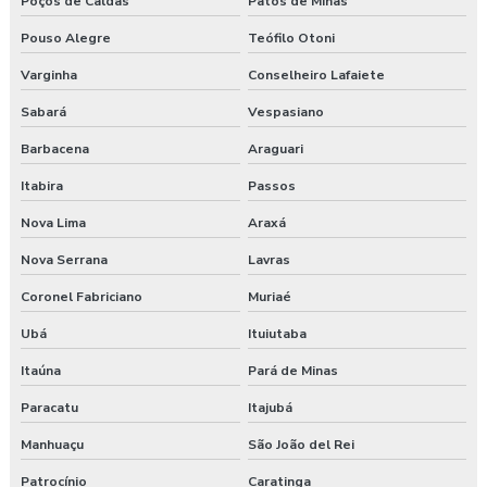
Poços de Caldas
Patos de Minas
Exame demissional preço
Pouso Alegre
Teófilo Otoni
Exame demissional valor
Varginha
Conselheiro Lafaiete
Exame médico admissional guarapuava
Sabará
Vespasiano
Exames complementares aso
Barbacena
Araguari
Itabira
Passos
Gerenciamento de risco no trabalho
Nova Lima
Araxá
Gerenciamento de riscos segurança do trabalho
Nova Serrana
Lavras
Gestão saúde e segurança do trabalho
Coronel Fabriciano
Muriaé
Ubá
Ituiutaba
Laudo ambiental e ergonômico do local de trabalho
Itaúna
Pará de Minas
Laudo de avaliação ergonômica
Paracatu
Itajubá
Laudo de ergonomia
Manhuaçu
São João del Rei
Laudo ergonômico
Patrocínio
Caratinga