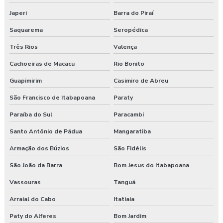
Consultoria em segurança do trabalho e meio ambiente
Japeri
Barra do Piraí
Saquarema
Seropédica
Consultoria e segurança no trabalho
Três Rios
Valença
Curso esocial para segurança do trabalho
Cachoeiras de Macacu
Rio Bonito
Curso de nr 17
Guapimirim
Casimiro de Abreu
Curso nr 31
São Francisco de Itabapoana
Paraty
Paraíba do Sul
Paracambi
Curso segurança do trabalho
Santo Antônio de Pádua
Mangaratiba
Empresa de consultoria em saúde e segurança do trabalho
Armação dos Búzios
São Fidélis
Empresa de consultoria segurança do trabalho
São João da Barra
Bom Jesus do Itabapoana
Empresa de consultoria técnico de segurança do trabalho
Vassouras
Tanguá
Arraial do Cabo
Itatiaia
Empresa especializada em segurança do trabalho
Paty do Alferes
Bom Jardim