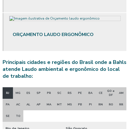
Avaliação qualitativa de vibração
Avaliação quantitativa agentes químicos
Avaliação quantitativa de calor
ORÇAMENTO LAUDO ERGONÔMICO
Avaliação quantitativa produtos químicos
Avaliação quantitativa de riscos químicos
Principais cidades e regiões do Brasil onde a Bahls
Avaliação quantitativa de ruído
atende Laudo ambiental e ergonômico do local
de trabalho:
Avaliação quantitativa de vibração
Avaliação de riscos posto de trabalho
GO e
RJ
MG
ES
SP
PR
SC
RS
PE
BA
CE
AM
DF
Clínica de exame admissional
PA
AC
AL
AP
MA
MT
MS
PB
PI
RN
RO
RR
Clínica exame admissional guarapuava
SE
TO
Clinica exame admissional em pinhão
Rio de Janeiro
São Gonçalo