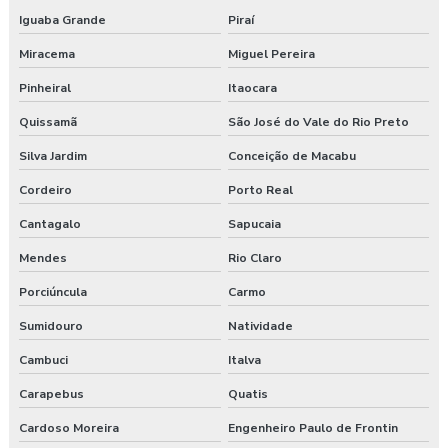
Empresa de exame admissional
Iguaba Grande
Piraí
Empresa de exame demissional
Miracema
Miguel Pereira
Empresa de higiene ocupacional
Pinheiral
Itaocara
Quissamã
São José do Vale do Rio Preto
Empresa de medicina no trabalho
Silva Jardim
Conceição de Macabu
Empresa de prestação de serviços de segurança do trabalho
Cordeiro
Porto Real
Empresa prestadora de serviços de segurança do trabalho
Cantagalo
Sapucaia
Empresa que faz exame admissional
Mendes
Rio Claro
Porciúncula
Carmo
Empresa que faz pgr
Sumidouro
Natividade
Empresa de saúde e segurança do trabalho
Cambuci
Italva
Empresa de segurança do trabalho
Carapebus
Quatis
Cardoso Moreira
Engenheiro Paulo de Frontin
Empresa de treinamento segurança do trabalho