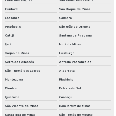
Claro dos Poções
São Pedro dos Ferros
Guidoval
São Roque de Minas
Lassance
Coimbra
Pintópolis
São João do Oriente
Catuji
Santana de Pirapama
Ijaci
Imbé de Minas
Varjão de Minas
Luisburgo
Serra dos Aimorés
Alfredo Vasconcelos
São Thomé das Letras
Alpercata
Montezuma
Riachinho
Dionísio
Estrela do Sul
Iguatama
Careaçu
São Vicente de Minas
Bom Jardim de Minas
Santa Rita de Minas
São Tomás de Aquino