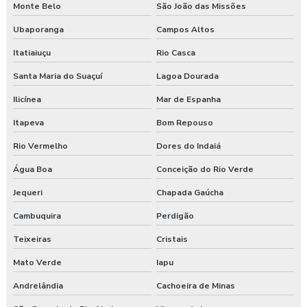
Monte Belo
São João das Missões
Ubaporanga
Campos Altos
Itatiaiuçu
Rio Casca
Santa Maria do Suaçuí
Lagoa Dourada
Ilicínea
Mar de Espanha
Itapeva
Bom Repouso
Rio Vermelho
Dores do Indaiá
Água Boa
Conceição do Rio Verde
Jequeri
Chapada Gaúcha
Cambuquira
Perdigão
Teixeiras
Cristais
Mato Verde
Iapu
Andrelândia
Cachoeira de Minas