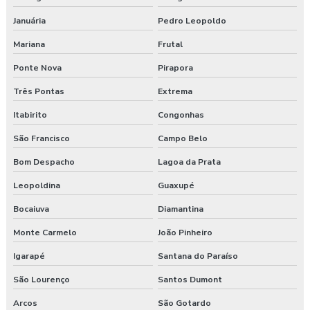
Laudo ergonômico esocial
Januária
Pedro Leopoldo
Mariana
Frutal
Laudo ergonômico de iluminação
Ponte Nova
Pirapora
Laudo ergonômico motorista caminhão
Três Pontas
Extrema
Laudo ergonômico nr17
Itabirito
Congonhas
São Francisco
Campo Belo
Laudo ergonômico pgr
Bom Despacho
Lagoa da Prata
Laudo ergonômico preço
Leopoldina
Guaxupé
Laudo esocial
Bocaiuva
Diamantina
Laudo pgr esocial
Monte Carmelo
João Pinheiro
Igarapé
Santana do Paraíso
Laudo sst esocial
São Lourenço
Santos Dumont
Laudo técnico ergonômico
Arcos
São Gotardo