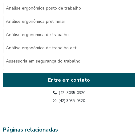
Análise ergonômica posto de trabalho
Análise ergonômica preliminar
Análise ergonômica de trabalho
Análise ergonômica de trabalho aet
Assessoria em segurança do trabalho
Avaliação ambiental de calor
Entre em contato
Avaliação de calor
(42) 3035-0320
Avaliação de calor segurança do trabalho
(42) 3035-0320
Avaliação do posto de trabalho ergonomia
Avaliação ergonômica
Páginas relacionadas