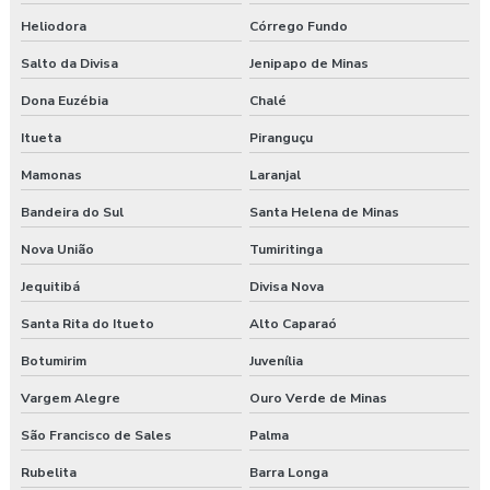
Heliodora
Córrego Fundo
Salto da Divisa
Jenipapo de Minas
Dona Euzébia
Chalé
Itueta
Piranguçu
Mamonas
Laranjal
Bandeira do Sul
Santa Helena de Minas
Nova União
Tumiritinga
Jequitibá
Divisa Nova
Santa Rita do Itueto
Alto Caparaó
Botumirim
Juvenília
Vargem Alegre
Ouro Verde de Minas
São Francisco de Sales
Palma
Rubelita
Barra Longa