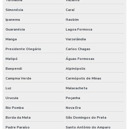
Turmalina
Vazante
Valor para elaboração de pgr
Simonésia
Caraí
Ipanema
Itaobim
Guaranésia
Lagoa Formosa
Manga
Varzelândia
Presidente Olegário
Carlos Chagas
Matipó
Águas Formosas
Baependi
Alpinópolis
Campina Verde
Carmópolis de Minas
Luz
Malacacheta
Urucuia
Peçanha
Rio Pomba
Nova Era
Borda da Mata
São Domingos do Prata
Padre Paraíso
Santo Antônio do Amparo