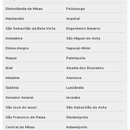
Divinolândia de Minas
Felisburgo
Machacalis
Jequitaí
São Sebastião da Bela Vista
Engenheiro Navarro
Indaiabira
São Miguel do Anta
Divisa Alegre
Sapucaí-Mirim
Naque
Palmópolis
Ibiaí
Abadia dos Dourados
Inhaúma
Aiuruoca
Galiléia
Luislândia
Senador Amaral
Jeceaba
São José do Jacuri
São Sebastião do Anta
São Francisco de Paula
Silvianópolis
Central de Minas
Indianópolis