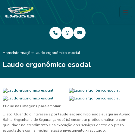
Home
Informações
Laudo ergonômico esocial
Laudo ergonômico esocial
Clique nas imagens para ampliar
É isto! Quando o interesse é por
laudo ergonômico esocial
aqui na Alvaro
Bahls Engenharia de Segurança você irá encontrar profissionalismo com
qualidade no atendimento e na execução dos serviços dentro do prazo
estipulado e com a melhor relação investimento x resultado.