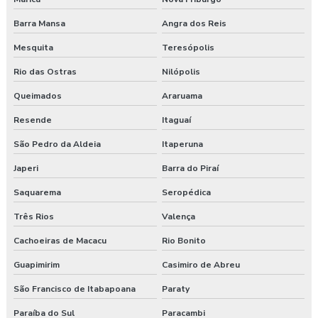
Consultoria empresarial paraná
Barra Mansa
Angra dos Reis
Mesquita
Teresópolis
Consultoria higiene ocupacional
Rio das Ostras
Nilópolis
Consultoria saúde e segurança do trabalho
Queimados
Araruama
Consultoria segurança do trabalho
Resende
Itaguaí
São Pedro da Aldeia
Itaperuna
Consultoria segurança do trabalho curitiba
Japeri
Barra do Piraí
Consultoria segurança do trabalho guarapuava
Saquarema
Seropédica
Consultoria em segurança do trabalho e meio ambiente
Três Rios
Valença
Consultoria e segurança no trabalho
Cachoeiras de Macacu
Rio Bonito
Guapimirim
Casimiro de Abreu
Curso esocial para segurança do trabalho
São Francisco de Itabapoana
Paraty
Curso de nr 17
Paraíba do Sul
Paracambi