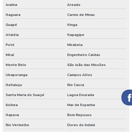
Joaíma
Areado
Itaguara
Carmo de Minas
Guapé
Itinga
Ataléia
Itapagipe
Poté
Mirabela
Miraí
Engenheiro Caldas
Monte Belo
São João das Missões
Ubaporanga
Campos Altos
Itatiaiuçu
Rio Casca
Santa Maria do Suaçuí
Lagoa Dourada
Ilicínea
Mar de Espanha
Itapeva
Bom Repouso
Rio Vermelho
Dores do Indaiá