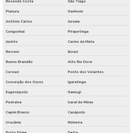
Resende Costa
São Tiago
Planura
Itanhomi
Antônio Carlos
Juruaia
Congonhal
Pirapetinga
Jacinto
Carmo da Mata
Recreio
Ibiraci
Bueno Brandão
Alto Rio Doce
Coroaci
Ponto dos Volantes
Conceição dos Ouros
Igaratinga
Eugenópolis
Itamogi
Pedralva
Icaraí de Minas
Capim Branco
Canápolis
Urucânia
Ninheira
Porto Firme
Delta