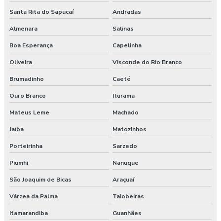
Medicina do trabalho
Santa Rita do Sapucaí
Andradas
Nr 31 treinamento máquinas agrícolas
Almenara
Salinas
Boa Esperança
Capelinha
Orçamento laudo ergonômico
Oliveira
Visconde do Rio Branco
Pgr rural
Brumadinho
Caeté
Pgr segurança do trabalho
Ouro Branco
Iturama
Pgr segurança do trabalho esocial
Mateus Leme
Machado
Jaíba
Matozinhos
Pgr segurança do trabalho nr
Porteirinha
Sarzedo
Pgr segurança do trabalho nr 01
Piumhi
Nanuque
Pgr segurança do trabalho valor
São Joaquim de Bicas
Araçuaí
Pgrtr nr 31
Várzea da Palma
Taiobeiras
Itamarandiba
Guanhães
Plano de atendimento a emergência