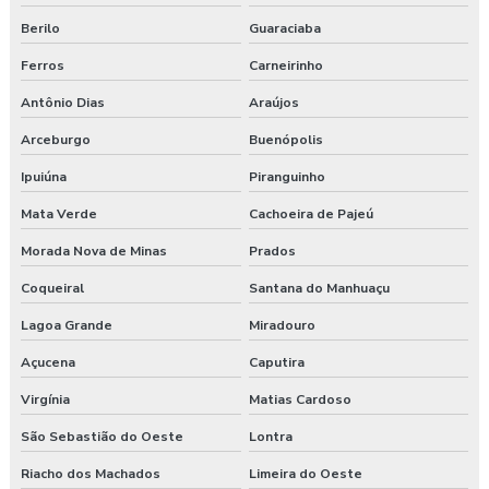
Berilo
Guaraciaba
Ferros
Carneirinho
Antônio Dias
Araújos
Arceburgo
Buenópolis
Ipuiúna
Piranguinho
Mata Verde
Cachoeira de Pajeú
Morada Nova de Minas
Prados
Coqueiral
Santana do Manhuaçu
Lagoa Grande
Miradouro
Açucena
Caputira
Virgínia
Matias Cardoso
São Sebastião do Oeste
Lontra
Riacho dos Machados
Limeira do Oeste