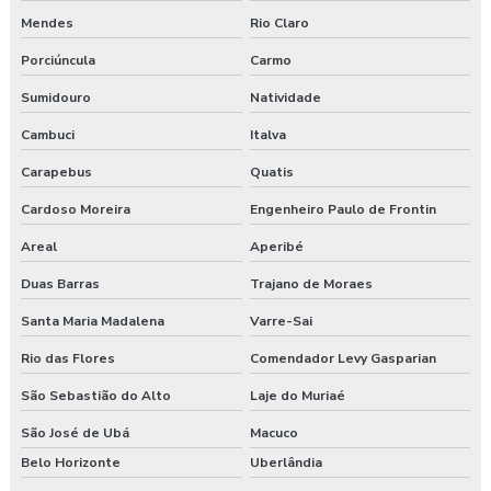
Mendes
Rio Claro
Empresa prestadora de serviços de segurança do trabalho
Porciúncula
Carmo
Empresa que faz exame admissional
Sumidouro
Natividade
Cambuci
Italva
Empresa que faz pgr
Carapebus
Quatis
Empresa de saúde e segurança do trabalho
Cardoso Moreira
Engenheiro Paulo de Frontin
Empresa de segurança do trabalho
Areal
Aperibé
Empresa de treinamento segurança do trabalho
Duas Barras
Trajano de Moraes
Santa Maria Madalena
Varre-Sai
Empresas de segurança e saúde do trabalho
Rio das Flores
Comendador Levy Gasparian
Esocial para segurança do trabalho
São Sebastião do Alto
Laje do Muriaé
Esocial segurança do trabalho empresas
São José de Ubá
Macuco
Belo Horizonte
Uberlândia
Exame admissional guarapuava