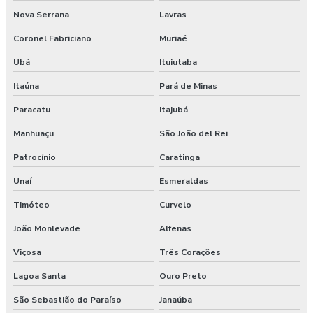
Nova Serrana
Lavras
Gerenciamento de riscos segurança do trabalho
Coronel Fabriciano
Muriaé
Gestão saúde e segurança do trabalho
Ubá
Ituiutaba
Laudo ambiental e ergonômico do local de trabalho
Itaúna
Pará de Minas
Laudo de avaliação ergonômica
Paracatu
Itajubá
Manhuaçu
São João del Rei
Laudo de ergonomia
Patrocínio
Caratinga
Laudo ergonômico
Unaí
Esmeraldas
Laudo ergonômico e análise ergonômica do trabalho
Timóteo
Curvelo
João Monlevade
Alfenas
Laudo ergonômico cadeira
Viçosa
Três Corações
Laudo ergonômico construção civil
Lagoa Santa
Ouro Preto
Laudo ergonômico do trabalho
São Sebastião do Paraíso
Janaúba