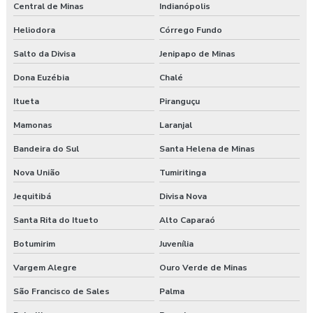
Central de Minas
Indianópolis
Heliodora
Córrego Fundo
Salto da Divisa
Jenipapo de Minas
Dona Euzébia
Chalé
Itueta
Piranguçu
Mamonas
Laranjal
Bandeira do Sul
Santa Helena de Minas
Nova União
Tumiritinga
Jequitibá
Divisa Nova
Santa Rita do Itueto
Alto Caparaó
Botumirim
Juvenília
Vargem Alegre
Ouro Verde de Minas
São Francisco de Sales
Palma