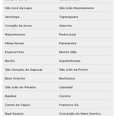
Programa de prevenção de riscos ergonômicos
São José da Lapa
São João Nepomuceno
Programas de segurança do trabalho na construção civil
Jacutinga
Tupaciguara
Proposta de consultoria segurança do trabalho
Coração de Jesus
Aimorés
Segurança e medicina do trabalho
Nepomuceno
Pedra Azul
Minas Novas
Paraopeba
Serviço de higiene e segurança no trabalho
Espera Feliz
Monte Sião
Serviço de segurança do trabalho
Buritis
Jequitinhonha
Serviços de consultoria em segurança do trabalho
São Gonçalo do Sapucaí
São João da Ponte
Treinamento de epi nr 6
Belo Oriente
Buritizeiro
São João do Paraíso
Carandaí
Treinamento de ergonomia
Bambuí
Corinto
Treinamento ergonomia levantamento de peso
Carmo do Cajuru
Francisco Sá
Treinamento de integração nr 31
Raul Soares
Conceição do Mato Dentro