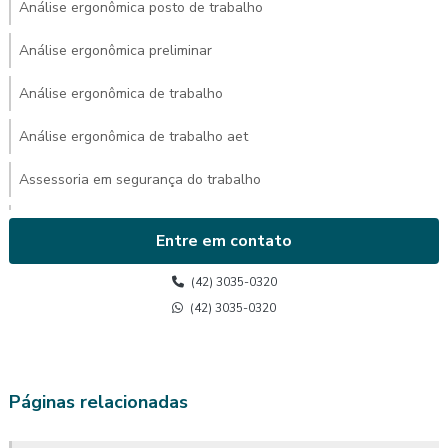
Análise ergonômica posto de trabalho
Análise ergonômica preliminar
Análise ergonômica de trabalho
Análise ergonômica de trabalho aet
Assessoria em segurança do trabalho
Avaliação ambiental de calor
Entre em contato
Avaliação de calor
(42) 3035-0320
Avaliação de calor segurança do trabalho
(42) 3035-0320
Avaliação do posto de trabalho ergonomia
Avaliação ergonômica
Páginas relacionadas
Avaliação ergonômica de postos de trabalho