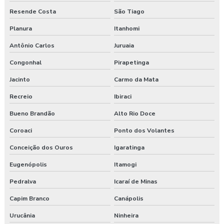
Resende Costa
São Tiago
Planura
Itanhomi
Antônio Carlos
Juruaia
Congonhal
Pirapetinga
Jacinto
Carmo da Mata
Recreio
Ibiraci
Bueno Brandão
Alto Rio Doce
Coroaci
Ponto dos Volantes
Conceição dos Ouros
Igaratinga
Eugenópolis
Itamogi
Pedralva
Icaraí de Minas
Capim Branco
Canápolis
Urucânia
Ninheira