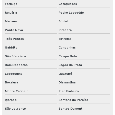
Laudo ergonômico esocial
Formiga
Cataguases
Januária
Pedro Leopoldo
Laudo ergonômico de iluminação
Mariana
Frutal
Laudo ergonômico motorista caminhão
Ponte Nova
Pirapora
Laudo ergonômico nr17
Três Pontas
Extrema
Laudo ergonômico pgr
Itabirito
Congonhas
São Francisco
Campo Belo
Laudo ergonômico preço
Bom Despacho
Lagoa da Prata
Laudo esocial
Leopoldina
Guaxupé
Laudo pgr esocial
Bocaiuva
Diamantina
Laudo sst esocial
Monte Carmelo
João Pinheiro
Igarapé
Santana do Paraíso
Laudo técnico ergonômico
São Lourenço
Santos Dumont
Medicina do trabalho