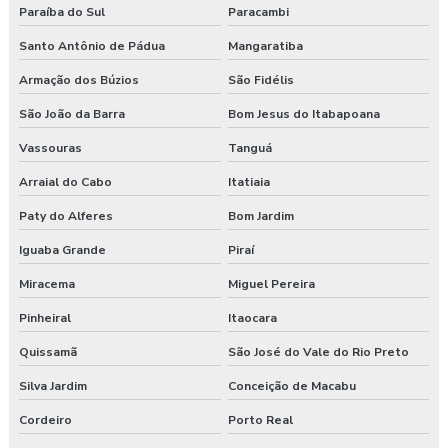
Paraíba do Sul
Paracambi
Curso segurança do trabalho
Santo Antônio de Pádua
Mangaratiba
Armação dos Búzios
São Fidélis
Empresa de consultoria em saúde e segurança do trabalho
São João da Barra
Bom Jesus do Itabapoana
Empresa de consultoria segurança do trabalho
Vassouras
Tanguá
Empresa de consultoria técnico de segurança do trabalho
Arraial do Cabo
Itatiaia
Empresa especializada em segurança do trabalho
Paty do Alferes
Bom Jardim
Iguaba Grande
Piraí
Empresa de exame admissional
Miracema
Miguel Pereira
Empresa de exame demissional
Pinheiral
Itaocara
Empresa de higiene ocupacional
Quissamã
São José do Vale do Rio Preto
Empresa de medicina no trabalho
Silva Jardim
Conceição de Macabu
Cordeiro
Porto Real
Empresa de prestação de serviços de segurança do trabalho