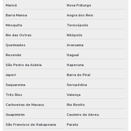
Consultoria empresarial paraná
Maricá
Nova Friburgo
Barra Mansa
Angra dos Reis
Consultoria higiene ocupacional
Mesquita
Teresópolis
Consultoria saúde e segurança do trabalho
Rio das Ostras
Nilópolis
Consultoria segurança do trabalho
Queimados
Araruama
Consultoria segurança do trabalho curitiba
Resende
Itaguaí
São Pedro da Aldeia
Itaperuna
Consultoria segurança do trabalho guarapuava
Japeri
Barra do Piraí
Consultoria em segurança do trabalho e meio ambiente
Saquarema
Seropédica
Consultoria e segurança no trabalho
Três Rios
Valença
Curso esocial para segurança do trabalho
Cachoeiras de Macacu
Rio Bonito
Guapimirim
Casimiro de Abreu
Curso de nr 17
São Francisco de Itabapoana
Paraty
Curso nr 31