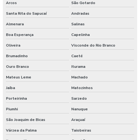
Arcos
São Gotardo
Nr 31 treinamento máquinas agrícolas
Santa Rita do Sapucaí
Andradas
Almenara
Salinas
Orçamento laudo ergonômico
Boa Esperança
Capelinha
Pgr rural
Oliveira
Visconde do Rio Branco
Pgr segurança do trabalho
Brumadinho
Caeté
Pgr segurança do trabalho esocial
Ouro Branco
Iturama
Mateus Leme
Machado
Pgr segurança do trabalho nr
Jaíba
Matozinhos
Pgr segurança do trabalho nr 01
Porteirinha
Sarzedo
Pgr segurança do trabalho valor
Piumhi
Nanuque
Pgrtr nr 31
São Joaquim de Bicas
Araçuaí
Várzea da Palma
Taiobeiras
Plano de atendimento a emergência