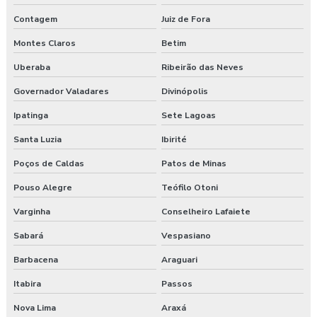
Exame admissional em pinhão
Contagem
Juiz de Fora
Exame admissional preço
Montes Claros
Betim
Exame admissional em turvo
Uberaba
Ribeirão das Neves
Governador Valadares
Divinópolis
Exame aso admissional
Ipatinga
Sete Lagoas
Exame aso preço
Santa Luzia
Ibirité
Exame aso valor
Poços de Caldas
Patos de Minas
Exame demissional preço
Pouso Alegre
Teófilo Otoni
Varginha
Conselheiro Lafaiete
Exame demissional valor
Sabará
Vespasiano
Exame médico admissional guarapuava
Barbacena
Araguari
Exames complementares aso
Itabira
Passos
Gerenciamento de risco no trabalho
Nova Lima
Araxá