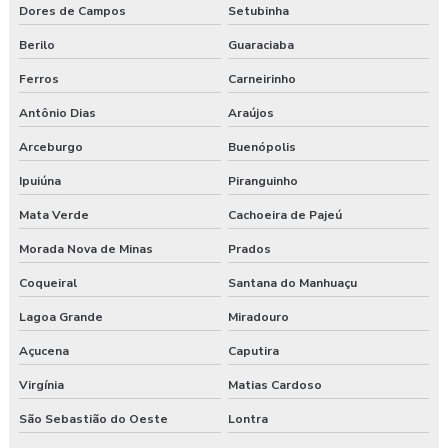
Dores de Campos
Setubinha
Berilo
Guaraciaba
Ferros
Carneirinho
Antônio Dias
Araújos
Arceburgo
Buenópolis
Ipuiúna
Piranguinho
Mata Verde
Cachoeira de Pajeú
Morada Nova de Minas
Prados
Coqueiral
Santana do Manhuaçu
Lagoa Grande
Miradouro
Açucena
Caputira
Virgínia
Matias Cardoso
São Sebastião do Oeste
Lontra