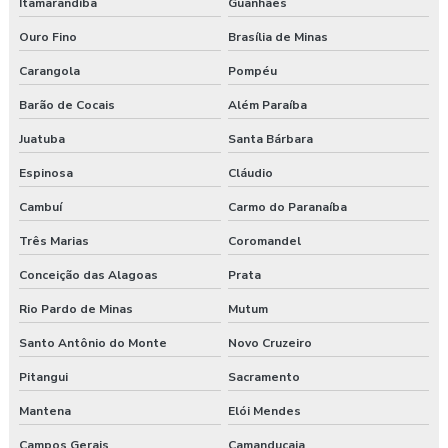
Itamarandiba
Guanhães
Plano de atendimento a emergência em obras
Ouro Fino
Brasília de Minas
Programa de gerenciamento de riscos
Carangola
Pompéu
Programa de gerenciamento de riscos ambientais
Barão de Cocais
Além Paraíba
Juatuba
Santa Bárbara
Programa de gerenciamento de riscos no trabalho rural
Espinosa
Cláudio
Programa de gerenciamento de riscos no trabalho rural pgr
Cambuí
Carmo do Paranaíba
Programa de gerenciamento de riscos nr
Três Marias
Coromandel
Programa de gerenciamento de riscos nr 1
Conceição das Alagoas
Prata
Rio Pardo de Minas
Mutum
Programa de gerenciamento de riscos ocupacionais
Santo Antônio do Monte
Novo Cruzeiro
Programa de gerenciamento de riscos segurança do trabalho
Pitangui
Sacramento
Programa pgr
Mantena
Elói Mendes
Campos Gerais
Camanducaia