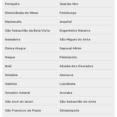
Periquito
Guarda-Mor
Divinolândia de Minas
Felisburgo
Machacalis
Jequitaí
São Sebastião da Bela Vista
Engenheiro Navarro
Indaiabira
São Miguel do Anta
Divisa Alegre
Sapucaí-Mirim
Naque
Palmópolis
Ibiaí
Abadia dos Dourados
Inhaúma
Aiuruoca
Galiléia
Luislândia
Senador Amaral
Jeceaba
São José do Jacuri
São Sebastião do Anta
São Francisco de Paula
Silvianópolis