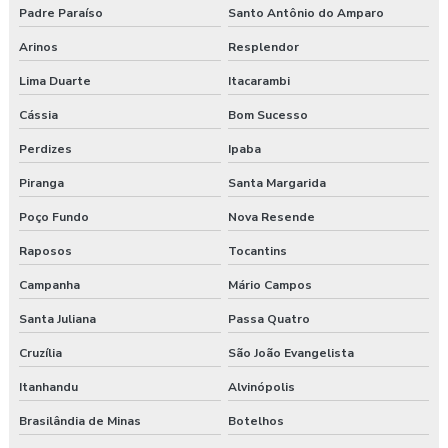
Padre Paraíso
Santo Antônio do Amparo
Arinos
Resplendor
Lima Duarte
Itacarambi
Cássia
Bom Sucesso
Perdizes
Ipaba
Piranga
Santa Margarida
Poço Fundo
Nova Resende
Raposos
Tocantins
Campanha
Mário Campos
Santa Juliana
Passa Quatro
Cruzília
São João Evangelista
Itanhandu
Alvinópolis
Brasilândia de Minas
Botelhos