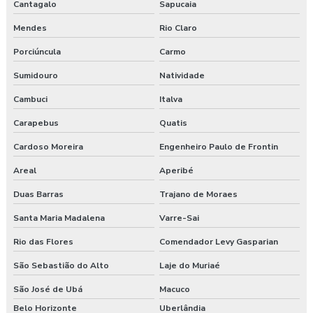
Cantagalo
Sapucaia
Empresa prestadora de serviços de segurança do trabalho
Mendes
Rio Claro
Empresa que faz exame admissional
Porciúncula
Carmo
Empresa que faz pgr
Sumidouro
Natividade
Cambuci
Italva
Empresa de saúde e segurança do trabalho
Carapebus
Quatis
Empresa de segurança do trabalho
Cardoso Moreira
Engenheiro Paulo de Frontin
Empresa de treinamento segurança do trabalho
Areal
Aperibé
Duas Barras
Trajano de Moraes
Empresas de segurança e saúde do trabalho
Santa Maria Madalena
Varre-Sai
Esocial para segurança do trabalho
Rio das Flores
Comendador Levy Gasparian
Esocial segurança do trabalho empresas
São Sebastião do Alto
Laje do Muriaé
Exame admissional guarapuava
São José de Ubá
Macuco
Belo Horizonte
Uberlândia