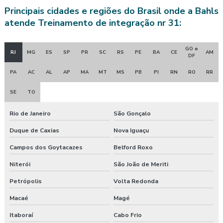
Principais cidades e regiões do Brasil onde a Bahls
Avaliação quantitativa de ruído
atende Treinamento de integração nr 31:
Avaliação quantitativa de vibração
GO e
RJ
MG
ES
SP
PR
SC
RS
PE
BA
CE
AM
DF
Avaliação de riscos posto de trabalho
PA
AC
AL
AP
MA
MT
MS
PB
PI
RN
RO
RR
Clínica de exame admissional
SE
TO
Clínica exame admissional guarapuava
Rio de Janeiro
São Gonçalo
Clinica exame admissional em pinhão
Duque de Caxias
Nova Iguaçu
Clinica exame admissional em turvo
Campos dos Goytacazes
Belford Roxo
Niterói
São João de Meriti
Clínica para fazer exame aso
Petrópolis
Volta Redonda
Clínica de medicina do trabalho
Macaé
Magé
Consultoria ambiental e segurança do trabalho
Itaboraí
Cabo Frio