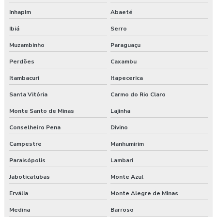
Treinamento nr 31
Inhapim
Abaeté
Ibiá
Serro
Treinamento nr 5
Muzambinho
Paraguaçu
Treinamento nr 6
Perdões
Caxambu
Treinamento online nr 10 Segurança Eletricidade
Itambacuri
Itapecerica
Santa Vitória
Carmo do Rio Claro
Treinamento online nr 12 Máquinas e Equipamentos
Monte Santo de Minas
Lajinha
Treinamento online nr 33 Espaço Confinado
Conselheiro Pena
Divino
Treinamento online nr 35 Segurança Trabalho em Altura
Campestre
Manhumirim
Treinamento saúde e segurança do trabalho
Paraisópolis
Lambari
Jaboticatubas
Monte Azul
Treinamento segurança do trabalho
Ervália
Monte Alegre de Minas
Treinamento de segurança do trabalho na construção civil
Medina
Barroso