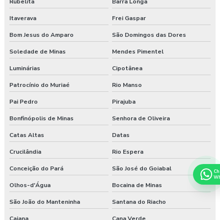
Rubelita
Barra Longa
Itaverava
Frei Gaspar
Bom Jesus do Amparo
São Domingos das Dores
Soledade de Minas
Mendes Pimentel
Luminárias
Cipotânea
Patrocínio do Muriaé
Rio Manso
Pai Pedro
Pirajuba
Bonfinópolis de Minas
Senhora de Oliveira
Catas Altas
Datas
Crucilândia
Rio Espera
Conceição do Pará
São José do Goiabal
Ch
Wh
Olhos-d'Água
Bocaina de Minas
São João do Manteninha
Santana do Riacho
Caiana
Cana Verde