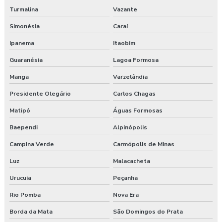
Valor para elaboração de pgr
Turmalina
Vazante
Simonésia
Caraí
Ipanema
Itaobim
Guaranésia
Lagoa Formosa
Manga
Varzelândia
Presidente Olegário
Carlos Chagas
Matipó
Águas Formosas
Baependi
Alpinópolis
Campina Verde
Carmópolis de Minas
Luz
Malacacheta
Urucuia
Peçanha
Rio Pomba
Nova Era
Borda da Mata
São Domingos do Prata