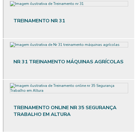
Avaliação ergonômica de postos de trabalho informatizados em
escritórios
TREINAMENTO NR 31
Avaliação ergonômica preliminar
Avaliação ergonômica preliminar das situações de trabalho
Avaliação de posto de trabalho
NR 31 TREINAMENTO MÁQUINAS AGRÍCOLAS
Avaliação qualitativa de ruído
Avaliação qualitativa de vibração
Avaliação quantitativa agentes químicos
TREINAMENTO ONLINE NR 35 SEGURANÇA
Avaliação quantitativa de calor
TRABALHO EM ALTURA
Avaliação quantitativa produtos químicos
Avaliação quantitativa de riscos químicos