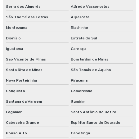
Serra dos Aimorés
Alfredo Vasconcelos
São Thomé das Letras
Alpercata
Montezuma
Riachinho
Dionísio
Estrela do Sul
Iguatama
Careaçu
São Vicente de Minas
Bom Jardim de Minas
Santa Rita de Minas
São Tomás de Aquino
Nova Porteirinha
Piracema
Conquista
Comercinho
Santana da Vargem
Itumirim
Lagamar
Santo Antônio do Retiro
Cabeceira Grande
Espírito Santo do Dourado
Pouso Alto
Capetinga