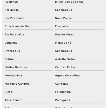
Itamonte
Entre Rios de Minas
Tarumirim
Capinópolis
Rio Piracicaba
Nova Ponte
Bom Jesus do Galho
Fronteira
Rio Paranaíba
Itaú de Minas
Ladainha
Maria da Fé
Brazópolis
Sabinópolis
Caldas
Astolfo Dutra
Matias Barbosa
Capitão Enéas
Montalvânia
Águas Vermelhas
Martinho Campos
Candeias
Bicas
Felixlândia
Abre Campo
Papagaios