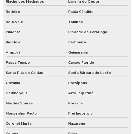
Riacho dos Machados
Limeira do Oeste
Rodeiro
Paula Cândido
Belo Vale
Tombos
Pimenta
Piedade de Caratinga
Rio Novo
Carbonita
Araporã
Guimarânia
Passa Tempo
Campo Florido
Santa Rita de Caldas
Santa Bárbara do Leste
Orizânia
Pratápolis
Delfinópolis
Alto Jequitibá
Martins Soares
Pocrane
Monsenhor Paulo
Frei Inocêncio
Coronel Murta
Nazareno
Coluna
Pains