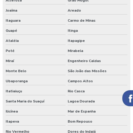
Alterosa
Grão Mogol
Joaíma
Areado
Itaguara
Carmo de Minas
Guapé
Itinga
Ataléia
Itapagipe
Poté
Mirabela
Miraí
Engenheiro Caldas
Monte Belo
São João das Missões
Ubaporanga
Campos Altos
Itatiaiuçu
Rio Casca
Santa Maria do Suaçuí
Lagoa Dourada
Ilicínea
Mar de Espanha
Itapeva
Bom Repouso
Rio Vermelho
Dores do Indaiá