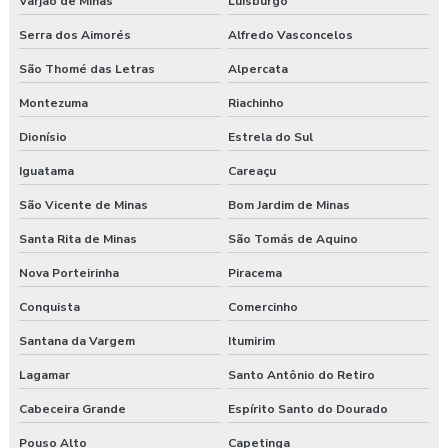
Varjão de Minas
Luisburgo
Serra dos Aimorés
Alfredo Vasconcelos
São Thomé das Letras
Alpercata
Montezuma
Riachinho
Dionísio
Estrela do Sul
Iguatama
Careaçu
São Vicente de Minas
Bom Jardim de Minas
Santa Rita de Minas
São Tomás de Aquino
Nova Porteirinha
Piracema
Conquista
Comercinho
Santana da Vargem
Itumirim
Lagamar
Santo Antônio do Retiro
Cabeceira Grande
Espírito Santo do Dourado
Pouso Alto
Capetinga