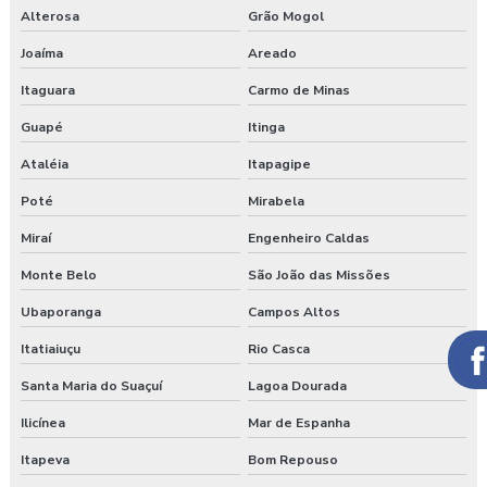
Alterosa
Grão Mogol
Joaíma
Areado
Itaguara
Carmo de Minas
Guapé
Itinga
Ataléia
Itapagipe
Poté
Mirabela
Miraí
Engenheiro Caldas
Monte Belo
São João das Missões
Ubaporanga
Campos Altos
Itatiaiuçu
Rio Casca
Santa Maria do Suaçuí
Lagoa Dourada
Ilicínea
Mar de Espanha
Itapeva
Bom Repouso