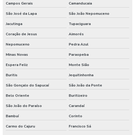
Programa pgr
Campos Gerais
Camanducaia
São José da Lapa
São João Nepomuceno
Programa de prevenção de riscos ergonômicos
Jacutinga
Tupaciguara
Programas de segurança do trabalho na construção civil
Coração de Jesus
Aimorés
Proposta de consultoria segurança do trabalho
Nepomuceno
Pedra Azul
Segurança e medicina do trabalho
Minas Novas
Paraopeba
Espera Feliz
Monte Sião
Serviço de higiene e segurança no trabalho
Buritis
Jequitinhonha
Serviço de segurança do trabalho
São Gonçalo do Sapucaí
São João da Ponte
Serviços de consultoria em segurança do trabalho
Belo Oriente
Buritizeiro
São João do Paraíso
Carandaí
Treinamento de epi nr 6
Bambuí
Corinto
Treinamento de ergonomia
Carmo do Cajuru
Francisco Sá
Treinamento ergonomia levantamento de peso