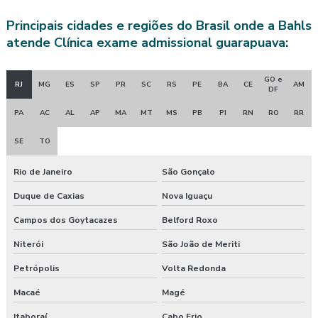
Principais cidades e regiões do Brasil onde a Bahls
Avaliação quantitativa de riscos químicos
atende Clínica exame admissional guarapuava:
Avaliação quantitativa de ruído
GO e
RJ
MG
ES
SP
PR
SC
RS
PE
BA
CE
AM
Avaliação quantitativa de vibração
DF
PA
AC
AL
AP
MA
MT
MS
PB
PI
RN
RO
RR
Avaliação de riscos posto de trabalho
SE
TO
Clínica de exame admissional
Rio de Janeiro
São Gonçalo
Clínica exame admissional guarapuava
Duque de Caxias
Nova Iguaçu
Clinica exame admissional em pinhão
Campos dos Goytacazes
Belford Roxo
Clinica exame admissional em turvo
Niterói
São João de Meriti
Petrópolis
Volta Redonda
Clínica para fazer exame aso
Macaé
Magé
Clínica de medicina do trabalho
Itaboraí
Cabo Frio