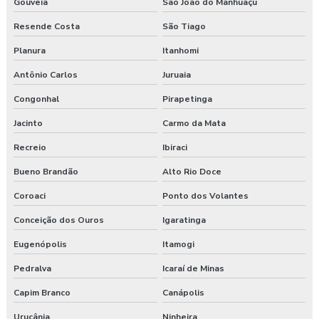
Gouveia
São João do Manhuaçu
Resende Costa
São Tiago
Planura
Itanhomi
Antônio Carlos
Juruaia
Congonhal
Pirapetinga
Jacinto
Carmo da Mata
Recreio
Ibiraci
Bueno Brandão
Alto Rio Doce
Coroaci
Ponto dos Volantes
Conceição dos Ouros
Igaratinga
Eugenópolis
Itamogi
Pedralva
Icaraí de Minas
Capim Branco
Canápolis
Urucânia
Ninheira