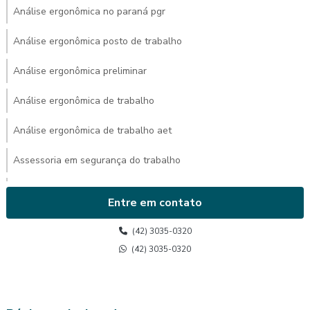
Análise ergonômica no paraná pgr
Análise ergonômica posto de trabalho
Análise ergonômica preliminar
Análise ergonômica de trabalho
Análise ergonômica de trabalho aet
Assessoria em segurança do trabalho
Avaliação ambiental de calor
Entre em contato
Avaliação de calor
(42) 3035-0320
Avaliação de calor segurança do trabalho
(42) 3035-0320
Avaliação do posto de trabalho ergonomia
Avaliação ergonômica