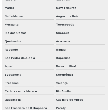
Consultoria ambiental e segurança do trabalho
Maricá
Nova Friburgo
Consultoria empresarial paraná
Barra Mansa
Angra dos Reis
Mesquita
Teresópolis
Consultoria higiene ocupacional
Rio das Ostras
Nilópolis
Consultoria saúde e segurança do trabalho
Queimados
Araruama
Consultoria segurança do trabalho
Resende
Itaguaí
São Pedro da Aldeia
Itaperuna
Consultoria segurança do trabalho curitiba
Japeri
Barra do Piraí
Consultoria segurança do trabalho guarapuava
Saquarema
Seropédica
Consultoria em segurança do trabalho e meio ambiente
Três Rios
Valença
Consultoria e segurança no trabalho
Cachoeiras de Macacu
Rio Bonito
Guapimirim
Casimiro de Abreu
Curso esocial para segurança do trabalho
São Francisco de Itabapoana
Paraty