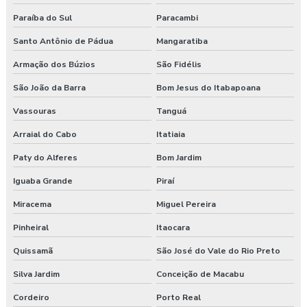
Curso de nr 17
Paraíba do Sul
Paracambi
Curso nr 31
Santo Antônio de Pádua
Mangaratiba
Curso segurança do trabalho
Armação dos Búzios
São Fidélis
São João da Barra
Bom Jesus do Itabapoana
Empresa de consultoria em saúde e segurança do trabalho
Vassouras
Tanguá
Empresa de consultoria segurança do trabalho
Arraial do Cabo
Itatiaia
Empresa de consultoria técnico de segurança do trabalho
Paty do Alferes
Bom Jardim
Empresa especializada em segurança do trabalho
Iguaba Grande
Piraí
Miracema
Miguel Pereira
Empresa de exame admissional
Pinheiral
Itaocara
Empresa de exame demissional
Quissamã
São José do Vale do Rio Preto
Empresa de higiene ocupacional
Silva Jardim
Conceição de Macabu
Cordeiro
Porto Real
Empresa de medicina no trabalho