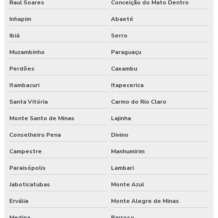
Raul Soares
Conceição do Mato Dentro
Treinamento de integração nr 31
Inhapim
Abaeté
Ibiá
Serro
Treinamento nr 31
Muzambinho
Paraguaçu
Treinamento nr 5
Perdões
Caxambu
Treinamento nr 6
Itambacuri
Itapecerica
Treinamento online nr 10 Segurança Eletricidade
Santa Vitória
Carmo do Rio Claro
Monte Santo de Minas
Lajinha
Treinamento online nr 12 Máquinas e Equipamentos
Conselheiro Pena
Divino
Treinamento online nr 33 Espaço Confinado
Campestre
Manhumirim
Treinamento online nr 35 Segurança Trabalho em Altura
Paraisópolis
Lambari
Treinamento saúde e segurança do trabalho
Jaboticatubas
Monte Azul
Ervália
Monte Alegre de Minas
Treinamento segurança do trabalho
Medina
Barroso