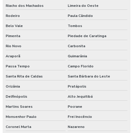
Riacho dos Machados
Limeira do Oeste
Rodeiro
Paula Cândido
Belo Vale
Tombos
Pimenta
Piedade de Caratinga
Rio Novo
Carbonita
Araporã
Guimarânia
Passa Tempo
Campo Florido
Santa Rita de Caldas
Santa Bárbara do Leste
Orizânia
Pratápolis
Delfinópolis
Alto Jequitibá
Martins Soares
Pocrane
Monsenhor Paulo
Frei Inocêncio
Coronel Murta
Nazareno