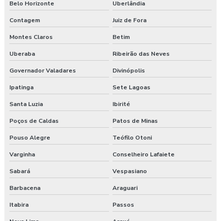
Belo Horizonte
Uberlândia
Exame admissional guarapuava
Contagem
Juiz de Fora
Exame admissional em pinhão
Montes Claros
Betim
Exame admissional preço
Uberaba
Ribeirão das Neves
Exame admissional em turvo
Governador Valadares
Divinópolis
Ipatinga
Sete Lagoas
Exame aso admissional
Santa Luzia
Ibirité
Exame aso preço
Poços de Caldas
Patos de Minas
Exame aso valor
Pouso Alegre
Teófilo Otoni
Exame demissional preço
Varginha
Conselheiro Lafaiete
Sabará
Vespasiano
Exame demissional valor
Barbacena
Araguari
Exame médico admissional guarapuava
Itabira
Passos
Exames complementares aso