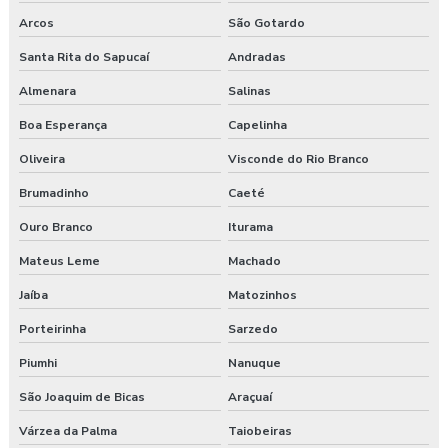
Laudo técnico ergonômico
Arcos
São Gotardo
Medicina do trabalho
Santa Rita do Sapucaí
Andradas
Nr 31 treinamento máquinas agrícolas
Almenara
Salinas
Boa Esperança
Capelinha
Orçamento laudo ergonômico
Oliveira
Visconde do Rio Branco
Pgr rural
Brumadinho
Caeté
Pgr segurança do trabalho
Ouro Branco
Iturama
Pgr segurança do trabalho esocial
Mateus Leme
Machado
Jaíba
Matozinhos
Pgr segurança do trabalho nr
Porteirinha
Sarzedo
Pgr segurança do trabalho nr 01
Piumhi
Nanuque
Pgr segurança do trabalho valor
São Joaquim de Bicas
Araçuaí
Pgrtr nr 31
Várzea da Palma
Taiobeiras