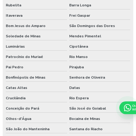
Rubelita
Barra Longa
Itaverava
Frei Gaspar
Bom Jesus do Amparo
São Domingos das Dores
Soledade de Minas
Mendes Pimentel
Luminárias
Cipotânea
Patrocínio do Muriaé
Rio Manso
Pai Pedro
Pirajuba
Bonfinópolis de Minas
Senhora de Oliveira
Catas Altas
Datas
Crucilândia
Rio Espera
Ch
Conceição do Pará
São José do Goiabal
Wh
Olhos-d'Água
Bocaina de Minas
São João do Manteninha
Santana do Riacho