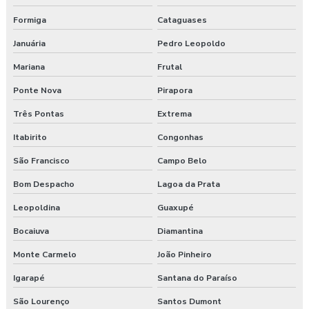
Laudo ergonômico do trabalho
Formiga
Cataguases
Laudo ergonômico esocial
Januária
Pedro Leopoldo
Mariana
Frutal
Laudo ergonômico de iluminação
Ponte Nova
Pirapora
Laudo ergonômico motorista caminhão
Três Pontas
Extrema
Laudo ergonômico nr17
Itabirito
Congonhas
São Francisco
Campo Belo
Laudo ergonômico pgr
Bom Despacho
Lagoa da Prata
Laudo ergonômico preço
Leopoldina
Guaxupé
Laudo esocial
Bocaiuva
Diamantina
Laudo pgr esocial
Monte Carmelo
João Pinheiro
Igarapé
Santana do Paraíso
Laudo sst esocial
São Lourenço
Santos Dumont