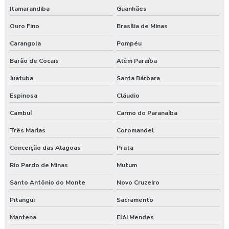
Itamarandiba
Guanhães
Plano de atendimento a emergência
Ouro Fino
Brasília de Minas
Plano de atendimento a emergência em obras
Carangola
Pompéu
Programa de gerenciamento de riscos
Barão de Cocais
Além Paraíba
Juatuba
Santa Bárbara
Programa de gerenciamento de riscos ambientais
Espinosa
Cláudio
Programa de gerenciamento de riscos no trabalho rural
Cambuí
Carmo do Paranaíba
Programa de gerenciamento de riscos no trabalho rural pgr
Três Marias
Coromandel
Programa de gerenciamento de riscos nr
Conceição das Alagoas
Prata
Rio Pardo de Minas
Mutum
Programa de gerenciamento de riscos nr 1
Santo Antônio do Monte
Novo Cruzeiro
Programa de gerenciamento de riscos ocupacionais
Pitangui
Sacramento
Programa de gerenciamento de riscos segurança do trabalho
Mantena
Elói Mendes