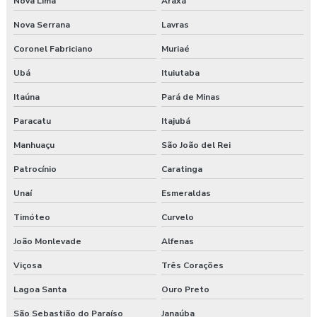
Nova Lima
Araxá
Nova Serrana
Lavras
Gerenciamento de risco no trabalho
Coronel Fabriciano
Muriaé
Gerenciamento de riscos segurança do trabalho
Ubá
Ituiutaba
Gestão saúde e segurança do trabalho
Itaúna
Pará de Minas
Laudo ambiental e ergonômico do local de trabalho
Paracatu
Itajubá
Manhuaçu
São João del Rei
Laudo de avaliação ergonômica
Patrocínio
Caratinga
Laudo de ergonomia
Unaí
Esmeraldas
Laudo ergonômico
Timóteo
Curvelo
Laudo ergonômico e análise ergonômica do trabalho
João Monlevade
Alfenas
Viçosa
Três Corações
Laudo ergonômico cadeira
Lagoa Santa
Ouro Preto
Laudo ergonômico construção civil
São Sebastião do Paraíso
Janaúba