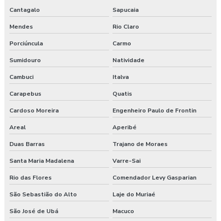
Cantagalo
Sapucaia
Empresa de prestação de serviços de segurança do trabalho
Mendes
Rio Claro
Empresa prestadora de serviços de segurança do trabalho
Porciúncula
Carmo
Empresa que faz exame admissional
Sumidouro
Natividade
Cambuci
Italva
Empresa que faz pgr
Carapebus
Quatis
Empresa de saúde e segurança do trabalho
Cardoso Moreira
Engenheiro Paulo de Frontin
Empresa de segurança do trabalho
Areal
Aperibé
Empresa de treinamento segurança do trabalho
Duas Barras
Trajano de Moraes
Santa Maria Madalena
Varre-Sai
Empresas de segurança e saúde do trabalho
Rio das Flores
Comendador Levy Gasparian
Esocial para segurança do trabalho
São Sebastião do Alto
Laje do Muriaé
Esocial segurança do trabalho empresas
São José de Ubá
Macuco