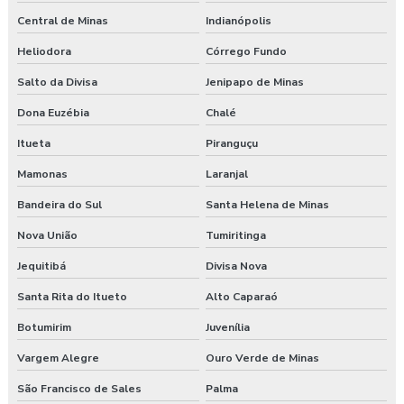
Central de Minas
Indianópolis
Heliodora
Córrego Fundo
Salto da Divisa
Jenipapo de Minas
Dona Euzébia
Chalé
Itueta
Piranguçu
Mamonas
Laranjal
Bandeira do Sul
Santa Helena de Minas
Nova União
Tumiritinga
Jequitibá
Divisa Nova
Santa Rita do Itueto
Alto Caparaó
Botumirim
Juvenília
Vargem Alegre
Ouro Verde de Minas
São Francisco de Sales
Palma