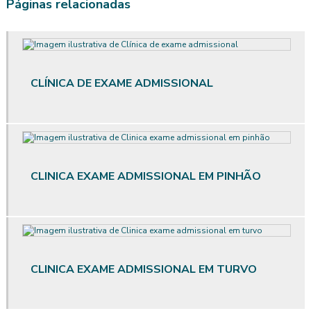
Páginas relacionadas
Avaliação ergonômica de postos de trabalho
Avaliação ergonômica de postos de trabalho informatizados em
escritórios
CLÍNICA DE EXAME ADMISSIONAL
Avaliação ergonômica preliminar
Avaliação ergonômica preliminar das situações de trabalho
Avaliação de posto de trabalho
CLINICA EXAME ADMISSIONAL EM PINHÃO
Avaliação qualitativa de ruído
Avaliação qualitativa de vibração
Avaliação quantitativa agentes químicos
CLINICA EXAME ADMISSIONAL EM TURVO
Avaliação quantitativa de calor
Avaliação quantitativa produtos químicos