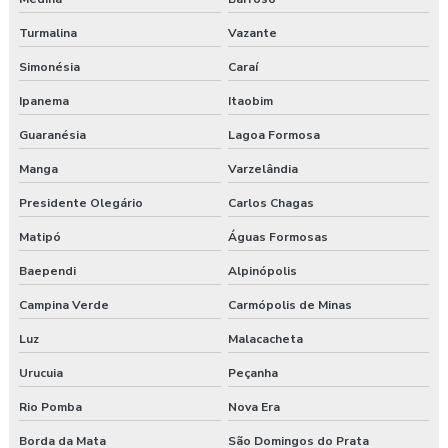
Treinamento de segurança do trabalho na construção civil
Turmalina
Vazante
Valor para elaboração de pgr
Simonésia
Caraí
Ipanema
Itaobim
Guaranésia
Lagoa Formosa
Manga
Varzelândia
Presidente Olegário
Carlos Chagas
Matipó
Águas Formosas
Baependi
Alpinópolis
Campina Verde
Carmópolis de Minas
Luz
Malacacheta
Urucuia
Peçanha
Rio Pomba
Nova Era
Borda da Mata
São Domingos do Prata