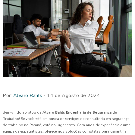
Por:
Alvaro Bahls
- 14 de Agosto de 2024
Bem-vindo ao blog da
Álvaro Bahls Engenharia de Segurança do
Trabalho!
Se você está em busca de serviços de consultoria em segurança
do trabalho no Paraná, está no lugar certo. Com anos de experiência e uma
equipe de especialistas, oferecemos soluções completas para garantir a