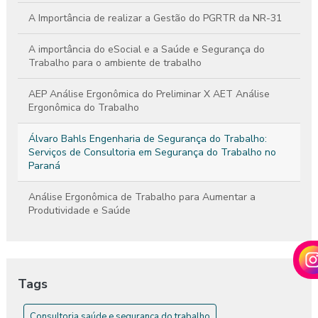
A Importância de realizar a Gestão do PGRTR da NR-31
A importância do eSocial e a Saúde e Segurança do
Trabalho para o ambiente de trabalho
AEP Análise Ergonômica do Preliminar X AET Análise
Ergonômica do Trabalho
Álvaro Bahls Engenharia de Segurança do Trabalho:
Serviços de Consultoria em Segurança do Trabalho no
Paraná
Análise Ergonômica de Trabalho para Aumentar a
Produtividade e Saúde
Análise Ergonômica de Trabalho: Como Melhorar a Saúde e
a Produtividade
Tags
Análise Ergonômica de Trabalho: Guia Completo
Consultoria saúde e segurança do trabalho
Análise Ergonômica do Ambiente de Trabalho