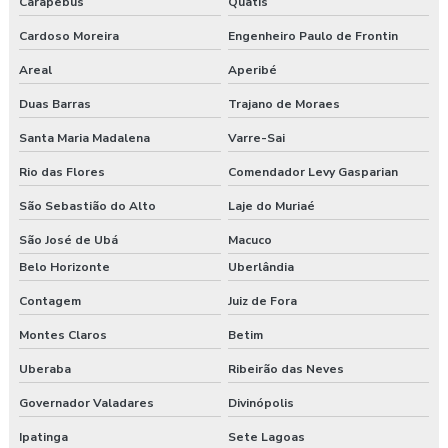
Carapebus
Quatis
Empresa de saúde e segurança do trabalho
Cardoso Moreira
Engenheiro Paulo de Frontin
Empresa de segurança do trabalho
Areal
Aperibé
Empresa de treinamento segurança do trabalho
Duas Barras
Trajano de Moraes
Santa Maria Madalena
Varre-Sai
Empresas de segurança e saúde do trabalho
Rio das Flores
Comendador Levy Gasparian
Esocial para segurança do trabalho
São Sebastião do Alto
Laje do Muriaé
Esocial segurança do trabalho empresas
São José de Ubá
Macuco
Belo Horizonte
Uberlândia
Exame admissional guarapuava
Contagem
Juiz de Fora
Exame admissional em pinhão
Montes Claros
Betim
Exame admissional preço
Uberaba
Ribeirão das Neves
Exame admissional em turvo
Governador Valadares
Divinópolis
Ipatinga
Sete Lagoas
Exame aso admissional