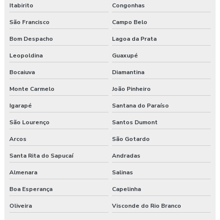
Laudo ergonômico nr17
Itabirito
Congonhas
São Francisco
Campo Belo
Laudo ergonômico pgr
Bom Despacho
Lagoa da Prata
Laudo ergonômico preço
Leopoldina
Guaxupé
Laudo esocial
Bocaiuva
Diamantina
Laudo pgr esocial
Monte Carmelo
João Pinheiro
Igarapé
Santana do Paraíso
Laudo sst esocial
São Lourenço
Santos Dumont
Laudo técnico ergonômico
Arcos
São Gotardo
Medicina do trabalho
Santa Rita do Sapucaí
Andradas
Nr 31 treinamento máquinas agrícolas
Almenara
Salinas
Boa Esperança
Capelinha
Orçamento laudo ergonômico
Oliveira
Visconde do Rio Branco
Pgr rural