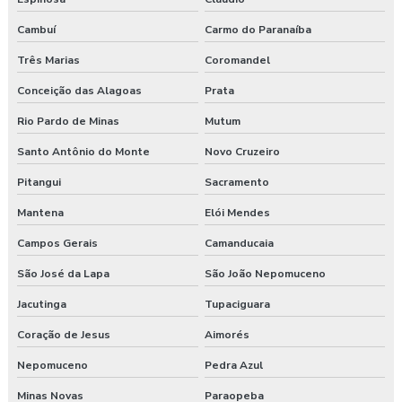
Programa de gerenciamento de riscos no trabalho rural
Cambuí
Carmo do Paranaíba
Programa de gerenciamento de riscos no trabalho rural pgr
Três Marias
Coromandel
Programa de gerenciamento de riscos nr
Conceição das Alagoas
Prata
Rio Pardo de Minas
Mutum
Programa de gerenciamento de riscos nr 1
Santo Antônio do Monte
Novo Cruzeiro
Programa de gerenciamento de riscos ocupacionais
Pitangui
Sacramento
Programa de gerenciamento de riscos segurança do trabalho
Mantena
Elói Mendes
Programa pgr
Campos Gerais
Camanducaia
São José da Lapa
São João Nepomuceno
Programa de prevenção de riscos ergonômicos
Jacutinga
Tupaciguara
Programas de segurança do trabalho na construção civil
Coração de Jesus
Aimorés
Proposta de consultoria segurança do trabalho
Nepomuceno
Pedra Azul
Segurança e medicina do trabalho
Minas Novas
Paraopeba