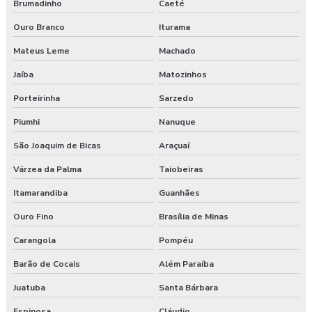
Brumadinho
Caeté
Pgr segurança do trabalho
Ouro Branco
Iturama
Pgr segurança do trabalho esocial
Mateus Leme
Machado
Jaíba
Matozinhos
Pgr segurança do trabalho nr
Porteirinha
Sarzedo
Pgr segurança do trabalho nr 01
Piumhi
Nanuque
Pgr segurança do trabalho valor
São Joaquim de Bicas
Araçuaí
Pgrtr nr 31
Várzea da Palma
Taiobeiras
Itamarandiba
Guanhães
Plano de atendimento a emergência
Ouro Fino
Brasília de Minas
Plano de atendimento a emergência em obras
Carangola
Pompéu
Programa de gerenciamento de riscos
Barão de Cocais
Além Paraíba
Juatuba
Santa Bárbara
Programa de gerenciamento de riscos ambientais
Espinosa
Cláudio