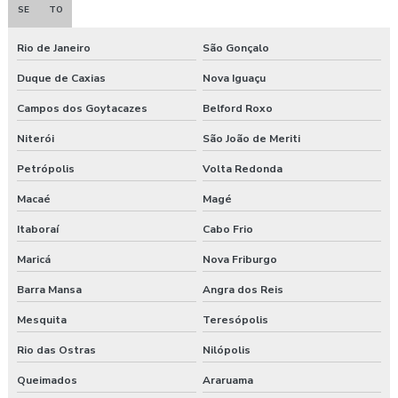
SE
TO
Clínica de exame admissional
Rio de Janeiro
São Gonçalo
Clínica exame admissional guarapuava
Duque de Caxias
Nova Iguaçu
Clinica exame admissional em pinhão
Campos dos Goytacazes
Belford Roxo
Clinica exame admissional em turvo
Niterói
São João de Meriti
Petrópolis
Volta Redonda
Clínica para fazer exame aso
Macaé
Magé
Clínica de medicina do trabalho
Itaboraí
Cabo Frio
Consultoria ambiental e segurança do trabalho
Maricá
Nova Friburgo
Consultoria empresarial paraná
Barra Mansa
Angra dos Reis
Mesquita
Teresópolis
Consultoria higiene ocupacional
Rio das Ostras
Nilópolis
Consultoria saúde e segurança do trabalho
Queimados
Araruama