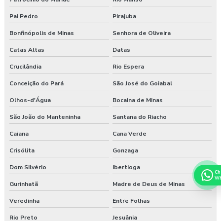
Pai Pedro
Pirajuba
Bonfinópolis de Minas
Senhora de Oliveira
Catas Altas
Datas
Crucilândia
Rio Espera
Conceição do Pará
São José do Goiabal
Olhos-d'Água
Bocaina de Minas
São João do Manteninha
Santana do Riacho
Caiana
Cana Verde
Crisólita
Gonzaga
Dom Silvério
Ibertioga
Ch
Wh
Gurinhatã
Madre de Deus de Minas
Veredinha
Entre Folhas
Rio Preto
Jesuânia