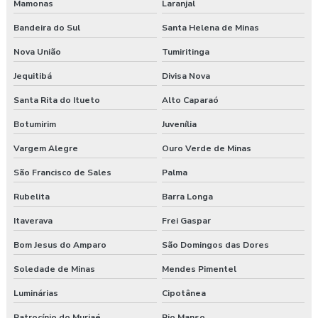
Mamonas
Laranjal
Bandeira do Sul
Santa Helena de Minas
Nova União
Tumiritinga
Jequitibá
Divisa Nova
Santa Rita do Itueto
Alto Caparaó
Botumirim
Juvenília
Vargem Alegre
Ouro Verde de Minas
São Francisco de Sales
Palma
Rubelita
Barra Longa
Itaverava
Frei Gaspar
Bom Jesus do Amparo
São Domingos das Dores
Soledade de Minas
Mendes Pimentel
Luminárias
Cipotânea
Patrocínio do Muriaé
Rio Manso