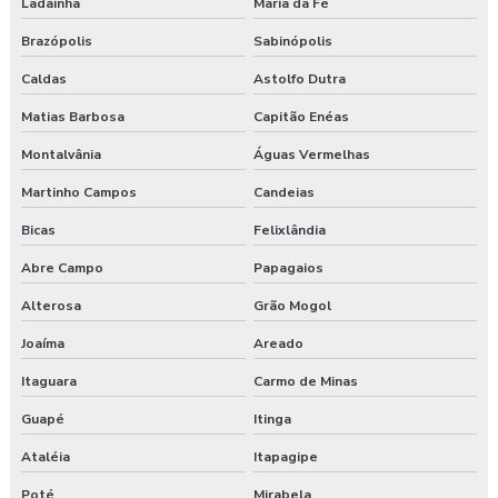
Ladainha
Maria da Fé
Brazópolis
Sabinópolis
Caldas
Astolfo Dutra
Matias Barbosa
Capitão Enéas
Montalvânia
Águas Vermelhas
Martinho Campos
Candeias
Bicas
Felixlândia
Abre Campo
Papagaios
Alterosa
Grão Mogol
Joaíma
Areado
Itaguara
Carmo de Minas
Guapé
Itinga
Ataléia
Itapagipe
Poté
Mirabela