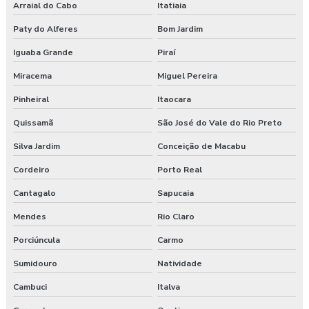
Arraial do Cabo
Itatiaia
Empresa de consultoria técnico de segurança do trabalho
Paty do Alferes
Bom Jardim
Empresa especializada em segurança do trabalho
Iguaba Grande
Piraí
Miracema
Miguel Pereira
Empresa de exame admissional
Pinheiral
Itaocara
Empresa de exame demissional
Quissamã
São José do Vale do Rio Preto
Empresa de higiene ocupacional
Silva Jardim
Conceição de Macabu
Cordeiro
Porto Real
Empresa de medicina no trabalho
Cantagalo
Sapucaia
Empresa de prestação de serviços de segurança do trabalho
Mendes
Rio Claro
Empresa prestadora de serviços de segurança do trabalho
Porciúncula
Carmo
Empresa que faz exame admissional
Sumidouro
Natividade
Cambuci
Italva
Empresa que faz pgr