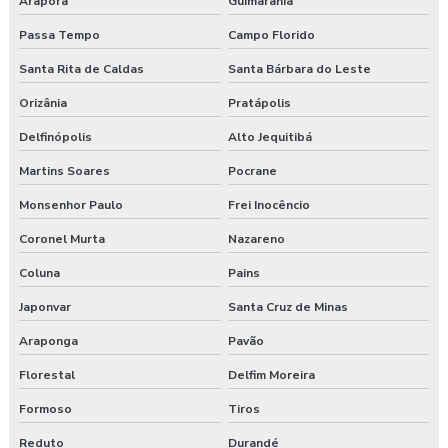
Araporã
Guimarânia
Passa Tempo
Campo Florido
Santa Rita de Caldas
Santa Bárbara do Leste
Orizânia
Pratápolis
Delfinópolis
Alto Jequitibá
Martins Soares
Pocrane
Monsenhor Paulo
Frei Inocêncio
Coronel Murta
Nazareno
Coluna
Pains
Japonvar
Santa Cruz de Minas
Araponga
Pavão
Florestal
Delfim Moreira
Formoso
Tiros
Reduto
Durandé