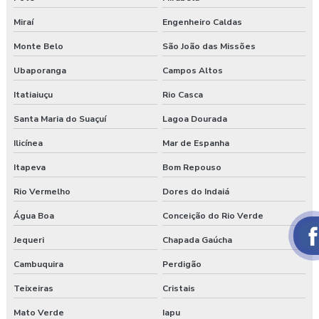
Miraí
Engenheiro Caldas
Monte Belo
São João das Missões
Ubaporanga
Campos Altos
Itatiaiuçu
Rio Casca
Santa Maria do Suaçuí
Lagoa Dourada
Ilicínea
Mar de Espanha
Itapeva
Bom Repouso
Rio Vermelho
Dores do Indaiá
Água Boa
Conceição do Rio Verde
Jequeri
Chapada Gaúcha
Cambuquira
Perdigão
Teixeiras
Cristais
Mato Verde
Iapu