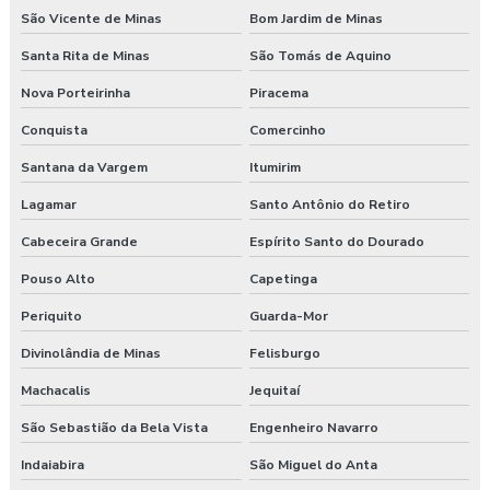
São Vicente de Minas
Bom Jardim de Minas
Santa Rita de Minas
São Tomás de Aquino
Nova Porteirinha
Piracema
Conquista
Comercinho
Santana da Vargem
Itumirim
Lagamar
Santo Antônio do Retiro
Cabeceira Grande
Espírito Santo do Dourado
Pouso Alto
Capetinga
Periquito
Guarda-Mor
Divinolândia de Minas
Felisburgo
Machacalis
Jequitaí
São Sebastião da Bela Vista
Engenheiro Navarro
Indaiabira
São Miguel do Anta