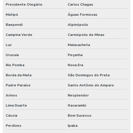
Presidente Olegário
Carlos Chagas
Matipó
Águas Formosas
Baependi
Alpinópolis
Campina Verde
Carmópolis de Minas
Luz
Malacacheta
Urucuia
Peçanha
Rio Pomba
Nova Era
Borda da Mata
São Domingos do Prata
Padre Paraíso
Santo Antônio do Amparo
Arinos
Resplendor
Lima Duarte
Itacarambi
Cássia
Bom Sucesso
Perdizes
Ipaba