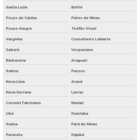
Santa Luzia
Ibirité
Exame aso preço
Poços de Caldas
Patos de Minas
Exame aso valor
Pouso Alegre
Teófilo Otoni
Exame demissional preço
Varginha
Conselheiro Lafaiete
Sabará
Vespasiano
Exame demissional valor
Barbacena
Araguari
Exame médico admissional guarapuava
Itabira
Passos
Exames complementares aso
Nova Lima
Araxá
Nova Serrana
Lavras
Gerenciamento de risco no trabalho
Coronel Fabriciano
Muriaé
Gerenciamento de riscos segurança do trabalho
Ubá
Ituiutaba
Gestão saúde e segurança do trabalho
Itaúna
Pará de Minas
Laudo ambiental e ergonômico do local de trabalho
Paracatu
Itajubá