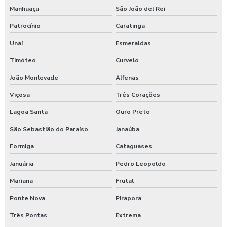
Manhuaçu
São João del Rei
Laudo de avaliação ergonômica
Patrocínio
Caratinga
Laudo de ergonomia
Unaí
Esmeraldas
Laudo ergonômico
Timóteo
Curvelo
Laudo ergonômico e análise ergonômica do trabalho
João Monlevade
Alfenas
Viçosa
Três Corações
Laudo ergonômico cadeira
Lagoa Santa
Ouro Preto
Laudo ergonômico construção civil
São Sebastião do Paraíso
Janaúba
Laudo ergonômico do trabalho
Formiga
Cataguases
Laudo ergonômico esocial
Januária
Pedro Leopoldo
Mariana
Frutal
Laudo ergonômico de iluminação
Ponte Nova
Pirapora
Laudo ergonômico motorista caminhão
Três Pontas
Extrema