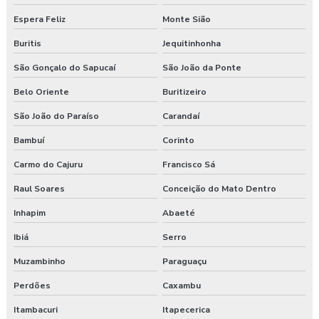
Espera Feliz
Monte Sião
Serviço de higiene e segurança no trabalho
Buritis
Jequitinhonha
Serviço de segurança do trabalho
São Gonçalo do Sapucaí
São João da Ponte
Serviços de consultoria em segurança do trabalho
Belo Oriente
Buritizeiro
São João do Paraíso
Carandaí
Treinamento de epi nr 6
Bambuí
Corinto
Treinamento de ergonomia
Carmo do Cajuru
Francisco Sá
Treinamento ergonomia levantamento de peso
Raul Soares
Conceição do Mato Dentro
Treinamento de integração nr 31
Inhapim
Abaeté
Ibiá
Serro
Treinamento nr 31
Muzambinho
Paraguaçu
Treinamento nr 5
Perdões
Caxambu
Treinamento nr 6
Itambacuri
Itapecerica