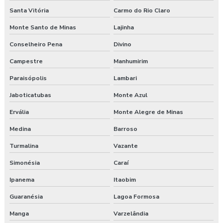
Treinamento online nr 10 Segurança Eletricidade
Santa Vitória
Carmo do Rio Claro
Monte Santo de Minas
Lajinha
Treinamento online nr 12 Máquinas e Equipamentos
Conselheiro Pena
Divino
Treinamento online nr 33 Espaço Confinado
Campestre
Manhumirim
Treinamento online nr 35 Segurança Trabalho em Altura
Paraisópolis
Lambari
Treinamento saúde e segurança do trabalho
Jaboticatubas
Monte Azul
Ervália
Monte Alegre de Minas
Treinamento segurança do trabalho
Medina
Barroso
Treinamento de segurança do trabalho na construção civil
Turmalina
Vazante
Valor para elaboração de pgr
Simonésia
Caraí
Ipanema
Itaobim
Guaranésia
Lagoa Formosa
Manga
Varzelândia