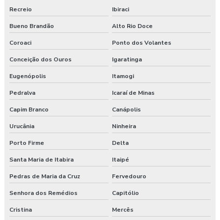
Recreio
Ibiraci
Bueno Brandão
Alto Rio Doce
Coroaci
Ponto dos Volantes
Conceição dos Ouros
Igaratinga
Eugenópolis
Itamogi
Pedralva
Icaraí de Minas
Capim Branco
Canápolis
Urucânia
Ninheira
Porto Firme
Delta
Santa Maria de Itabira
Itaipé
Pedras de Maria da Cruz
Fervedouro
Senhora dos Remédios
Capitólio
Cristina
Mercês