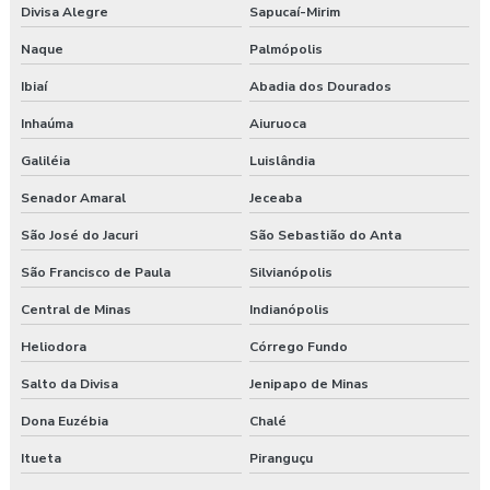
Divisa Alegre
Sapucaí-Mirim
Naque
Palmópolis
Ibiaí
Abadia dos Dourados
Inhaúma
Aiuruoca
Galiléia
Luislândia
Senador Amaral
Jeceaba
São José do Jacuri
São Sebastião do Anta
São Francisco de Paula
Silvianópolis
Central de Minas
Indianópolis
Heliodora
Córrego Fundo
Salto da Divisa
Jenipapo de Minas
Dona Euzébia
Chalé
Itueta
Piranguçu