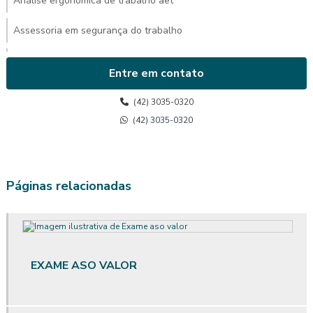
Análise ergonômica de trabalho aet
Assessoria em segurança do trabalho
Avaliação ambiental de calor
Entre em contato
Avaliação de calor
(42) 3035-0320
Avaliação de calor segurança do trabalho
(42) 3035-0320
Avaliação do posto de trabalho ergonomia
Avaliação ergonômica
Páginas relacionadas
Avaliação ergonômica de postos de trabalho
Avaliação ergonômica de postos de trabalho informatizados em
escritórios
EXAME ASO VALOR
Avaliação ergonômica preliminar