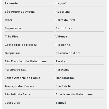
Consultoria segurança do trabalho
Resende
Itaguaí
São Pedro da Aldeia
Itaperuna
Consultoria segurança do trabalho curitiba
Japeri
Barra do Piraí
Consultoria segurança do trabalho guarapuava
Saquarema
Seropédica
Consultoria em segurança do trabalho e meio ambiente
Três Rios
Valença
Consultoria e segurança no trabalho
Cachoeiras de Macacu
Rio Bonito
Guapimirim
Casimiro de Abreu
Curso esocial para segurança do trabalho
São Francisco de Itabapoana
Paraty
Curso de nr 17
Paraíba do Sul
Paracambi
Curso nr 31
Santo Antônio de Pádua
Mangaratiba
Curso segurança do trabalho
Armação dos Búzios
São Fidélis
São João da Barra
Bom Jesus do Itabapoana
Empresa de consultoria em saúde e segurança do trabalho
Vassouras
Tanguá
Empresa de consultoria segurança do trabalho