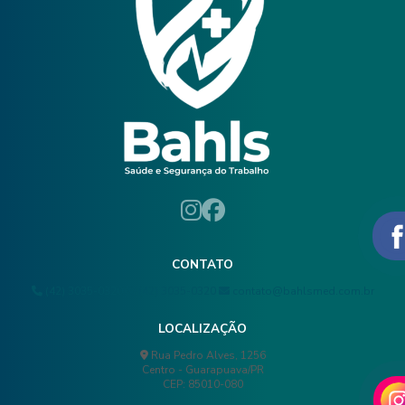
CONTATO
(42) 3035-0320
(42) 3035-0320
contato@bahlsmed.com.br
LOCALIZAÇÃO
Rua Pedro Alves, 1256
Centro - Guarapuava/PR
CEP: 85010-080