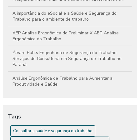
A importância do eSocial e a Saúde e Segurança do
Trabalho para o ambiente de trabalho
AEP Análise Ergonômica do Preliminar X AET Análise
Ergonômica do Trabalho
Álvaro Bahls Engenharia de Segurança do Trabalho:
Serviços de Consultoria em Segurança do Trabalho no
Paraná
Análise Ergonômica de Trabalho para Aumentar a
Produtividade e Saúde
Análise Ergonômica de Trabalho: Como Melhorar a Saúde e
a Produtividade
Tags
Análise Ergonômica de Trabalho: Guia Completo
Consultoria saúde e segurança do trabalho
Análise Ergonômica do Ambiente de Trabalho