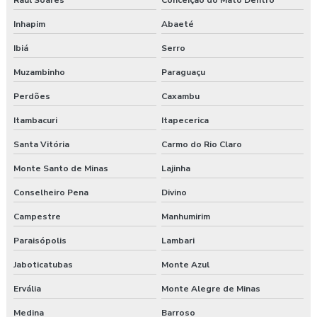
Raul Soares
Conceição do Mato Dentro
Treinamento de integração nr 31
Inhapim
Abaeté
Treinamento nr 31
Ibiá
Serro
Treinamento nr 5
Muzambinho
Paraguaçu
Treinamento nr 6
Perdões
Caxambu
Itambacuri
Itapecerica
Treinamento online nr 10 Segurança Eletricidade
Santa Vitória
Carmo do Rio Claro
Treinamento online nr 12 Máquinas e Equipamentos
Monte Santo de Minas
Lajinha
Treinamento online nr 33 Espaço Confinado
Conselheiro Pena
Divino
Campestre
Manhumirim
Treinamento online nr 35 Segurança Trabalho em Altura
Paraisópolis
Lambari
Treinamento saúde e segurança do trabalho
Jaboticatubas
Monte Azul
Treinamento segurança do trabalho
Ervália
Monte Alegre de Minas
Treinamento de segurança do trabalho na construção civil
Medina
Barroso