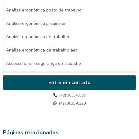
Análise ergonômica posto de trabalho
Análise ergonômica preliminar
Análise ergonômica de trabalho
Análise ergonômica de trabalho aet
Assessoria em segurança do trabalho
Avaliação ambiental de calor
Entre em contato
Avaliação de calor
(42) 3035-0320
Avaliação de calor segurança do trabalho
(42) 3035-0320
Avaliação do posto de trabalho ergonomia
Avaliação ergonômica
Páginas relacionadas