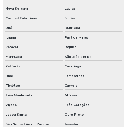
Gerenciamento de risco no trabalho
Nova Serrana
Lavras
Gerenciamento de riscos segurança do trabalho
Coronel Fabriciano
Muriaé
Gestão saúde e segurança do trabalho
Ubá
Ituiutaba
Itaúna
Pará de Minas
Laudo ambiental e ergonômico do local de trabalho
Paracatu
Itajubá
Laudo de avaliação ergonômica
Manhuaçu
São João del Rei
Laudo de ergonomia
Patrocínio
Caratinga
Laudo ergonômico
Unaí
Esmeraldas
Timóteo
Curvelo
Laudo ergonômico e análise ergonômica do trabalho
João Monlevade
Alfenas
Laudo ergonômico cadeira
Viçosa
Três Corações
Laudo ergonômico construção civil
Lagoa Santa
Ouro Preto
São Sebastião do Paraíso
Janaúba
Laudo ergonômico do trabalho