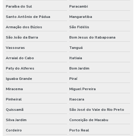
Curso nr 31
Paraíba do Sul
Paracambi
Santo Antônio de Pádua
Mangaratiba
Curso segurança do trabalho
Armação dos Búzios
São Fidélis
Empresa de consultoria em saúde e segurança do trabalho
São João da Barra
Bom Jesus do Itabapoana
Empresa de consultoria segurança do trabalho
Vassouras
Tanguá
Arraial do Cabo
Itatiaia
Empresa de consultoria técnico de segurança do trabalho
Paty do Alferes
Bom Jardim
Empresa especializada em segurança do trabalho
Iguaba Grande
Piraí
Empresa de exame admissional
Miracema
Miguel Pereira
Empresa de exame demissional
Pinheiral
Itaocara
Quissamã
São José do Vale do Rio Preto
Empresa de higiene ocupacional
Silva Jardim
Conceição de Macabu
Empresa de medicina no trabalho
Cordeiro
Porto Real