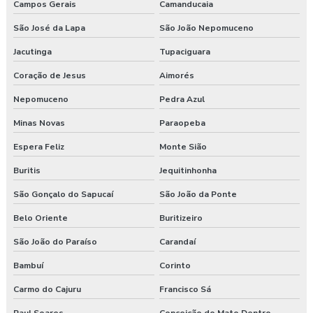
Campos Gerais
Camanducaia
Programa de prevenção de riscos ergonômicos
São José da Lapa
São João Nepomuceno
Programas de segurança do trabalho na construção civil
Jacutinga
Tupaciguara
Coração de Jesus
Aimorés
Proposta de consultoria segurança do trabalho
Nepomuceno
Pedra Azul
Segurança e medicina do trabalho
Minas Novas
Paraopeba
Serviço de higiene e segurança no trabalho
Espera Feliz
Monte Sião
Serviço de segurança do trabalho
Buritis
Jequitinhonha
São Gonçalo do Sapucaí
São João da Ponte
Serviços de consultoria em segurança do trabalho
Belo Oriente
Buritizeiro
Treinamento de epi nr 6
São João do Paraíso
Carandaí
Treinamento de ergonomia
Bambuí
Corinto
Treinamento ergonomia levantamento de peso
Carmo do Cajuru
Francisco Sá