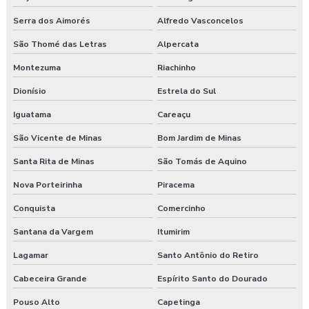
Serra dos Aimorés
Alfredo Vasconcelos
São Thomé das Letras
Alpercata
Montezuma
Riachinho
Dionísio
Estrela do Sul
Iguatama
Careaçu
São Vicente de Minas
Bom Jardim de Minas
Santa Rita de Minas
São Tomás de Aquino
Nova Porteirinha
Piracema
Conquista
Comercinho
Santana da Vargem
Itumirim
Lagamar
Santo Antônio do Retiro
Cabeceira Grande
Espírito Santo do Dourado
Pouso Alto
Capetinga