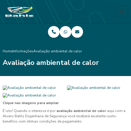
Home
Informações
Avaliação ambiental de calor
Avaliação ambiental de calor
Clique nas imagens para ampliar
É isto! Quando o interesse é por
avaliação ambiental de calor
aqui com a
Alvaro Bahls Engenharia de Segurança você receberá excelente custo-
benefício com ótimas condições de pagamento.