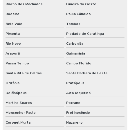
Riacho dos Machados
Limeira do Oeste
Rodeiro
Paula Cândido
Belo Vale
Tombos
Pimenta
Piedade de Caratinga
Rio Novo
Carbonita
Araporã
Guimarânia
Passa Tempo
Campo Florido
Santa Rita de Caldas
Santa Bárbara do Leste
Orizânia
Pratápolis
Delfinópolis
Alto Jequitibá
Martins Soares
Pocrane
Monsenhor Paulo
Frei Inocêncio
Coronel Murta
Nazareno