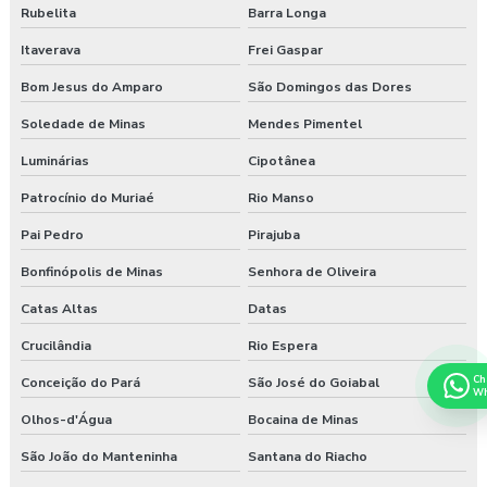
Rubelita
Barra Longa
Itaverava
Frei Gaspar
Bom Jesus do Amparo
São Domingos das Dores
Soledade de Minas
Mendes Pimentel
Luminárias
Cipotânea
Patrocínio do Muriaé
Rio Manso
Pai Pedro
Pirajuba
Bonfinópolis de Minas
Senhora de Oliveira
Catas Altas
Datas
Crucilândia
Rio Espera
Ch
Conceição do Pará
São José do Goiabal
Wh
Olhos-d'Água
Bocaina de Minas
São João do Manteninha
Santana do Riacho