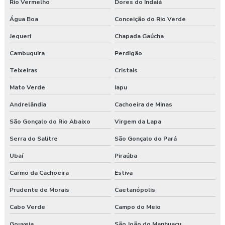
Rio Vermelho
Dores do Indaiá
Água Boa
Conceição do Rio Verde
Jequeri
Chapada Gaúcha
Cambuquira
Perdigão
Teixeiras
Cristais
Mato Verde
Iapu
Andrelândia
Cachoeira de Minas
São Gonçalo do Rio Abaixo
Virgem da Lapa
Serra do Salitre
São Gonçalo do Pará
Ubaí
Piraúba
Carmo da Cachoeira
Estiva
Prudente de Morais
Caetanópolis
Cabo Verde
Campo do Meio
Gouveia
São João do Manhuaçu