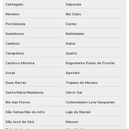
Empresa de prestação de serviços de segurança do trabalho
Cantagalo
Sapucaia
Empresa prestadora de serviços de segurança do trabalho
Mendes
Rio Claro
Porciúncula
Carmo
Empresa que faz exame admissional
Sumidouro
Natividade
Empresa que faz pgr
Cambuci
Italva
Empresa de saúde e segurança do trabalho
Carapebus
Quatis
Empresa de segurança do trabalho
Cardoso Moreira
Engenheiro Paulo de Frontin
Areal
Aperibé
Empresa de treinamento segurança do trabalho
Duas Barras
Trajano de Moraes
Empresas de segurança e saúde do trabalho
Santa Maria Madalena
Varre-Sai
Esocial para segurança do trabalho
Rio das Flores
Comendador Levy Gasparian
São Sebastião do Alto
Laje do Muriaé
Esocial segurança do trabalho empresas
São José de Ubá
Macuco
Exame admissional guarapuava