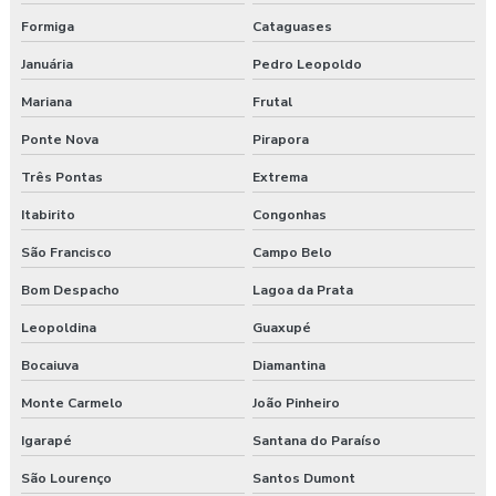
Formiga
Cataguases
Laudo ergonômico esocial
Januária
Pedro Leopoldo
Laudo ergonômico de iluminação
Mariana
Frutal
Laudo ergonômico motorista caminhão
Ponte Nova
Pirapora
Três Pontas
Extrema
Laudo ergonômico nr17
Itabirito
Congonhas
Laudo ergonômico pgr
São Francisco
Campo Belo
Laudo ergonômico preço
Bom Despacho
Lagoa da Prata
Laudo esocial
Leopoldina
Guaxupé
Bocaiuva
Diamantina
Laudo pgr esocial
Monte Carmelo
João Pinheiro
Laudo sst esocial
Igarapé
Santana do Paraíso
Laudo técnico ergonômico
São Lourenço
Santos Dumont