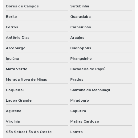
Dores de Campos
Setubinha
Berilo
Guaraciaba
Ferros
Carneirinho
Antônio Dias
Araújos
Arceburgo
Buenópolis
Ipuiúna
Piranguinho
Mata Verde
Cachoeira de Pajeú
Morada Nova de Minas
Prados
Coqueiral
Santana do Manhuaçu
Lagoa Grande
Miradouro
Açucena
Caputira
Virgínia
Matias Cardoso
São Sebastião do Oeste
Lontra