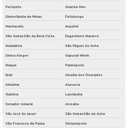
Periquito
Guarda-Mor
Divinolândia de Minas
Felisburgo
Machacalis
Jequitaí
São Sebastião da Bela Vista
Engenheiro Navarro
Indaiabira
São Miguel do Anta
Divisa Alegre
Sapucaí-Mirim
Naque
Palmópolis
Ibiaí
Abadia dos Dourados
Inhaúma
Aiuruoca
Galiléia
Luislândia
Senador Amaral
Jeceaba
São José do Jacuri
São Sebastião do Anta
São Francisco de Paula
Silvianópolis