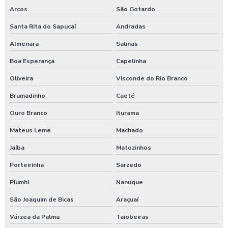
Medicina do trabalho
Arcos
São Gotardo
Santa Rita do Sapucaí
Andradas
Nr 31 treinamento máquinas agrícolas
Almenara
Salinas
Orçamento laudo ergonômico
Boa Esperança
Capelinha
Pgr rural
Oliveira
Visconde do Rio Branco
Brumadinho
Caeté
Pgr segurança do trabalho
Ouro Branco
Iturama
Pgr segurança do trabalho esocial
Mateus Leme
Machado
Pgr segurança do trabalho nr
Jaíba
Matozinhos
Pgr segurança do trabalho nr 01
Porteirinha
Sarzedo
Piumhi
Nanuque
Pgr segurança do trabalho valor
São Joaquim de Bicas
Araçuaí
Pgrtr nr 31
Várzea da Palma
Taiobeiras