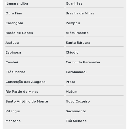
Plano de atendimento a emergência
Itamarandiba
Guanhães
Plano de atendimento a emergência em obras
Ouro Fino
Brasília de Minas
Carangola
Pompéu
Programa de gerenciamento de riscos
Barão de Cocais
Além Paraíba
Programa de gerenciamento de riscos ambientais
Juatuba
Santa Bárbara
Programa de gerenciamento de riscos no trabalho rural
Espinosa
Cláudio
Programa de gerenciamento de riscos no trabalho rural pgr
Cambuí
Carmo do Paranaíba
Três Marias
Coromandel
Programa de gerenciamento de riscos nr
Conceição das Alagoas
Prata
Programa de gerenciamento de riscos nr 1
Rio Pardo de Minas
Mutum
Programa de gerenciamento de riscos ocupacionais
Santo Antônio do Monte
Novo Cruzeiro
Programa de gerenciamento de riscos segurança do trabalho
Pitangui
Sacramento
Mantena
Elói Mendes
Programa pgr