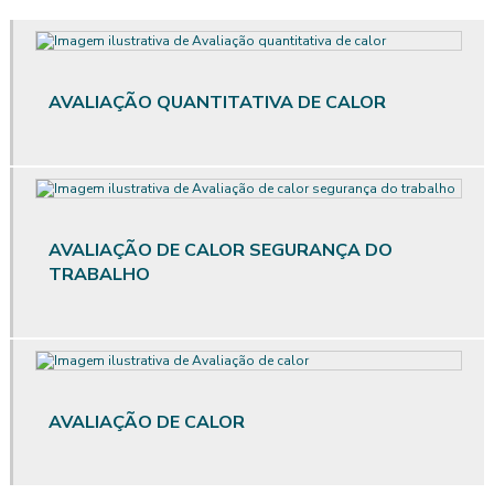
Avaliação ergonômica de postos de trabalho
Avaliação ergonômica de postos de trabalho informatizados em
escritórios
AVALIAÇÃO QUANTITATIVA DE CALOR
Avaliação ergonômica preliminar
Avaliação ergonômica preliminar das situações de trabalho
Avaliação de posto de trabalho
AVALIAÇÃO DE CALOR SEGURANÇA DO
TRABALHO
Avaliação qualitativa de ruído
Avaliação qualitativa de vibração
Avaliação quantitativa agentes químicos
Avaliação quantitativa de calor
AVALIAÇÃO DE CALOR
Avaliação quantitativa produtos químicos