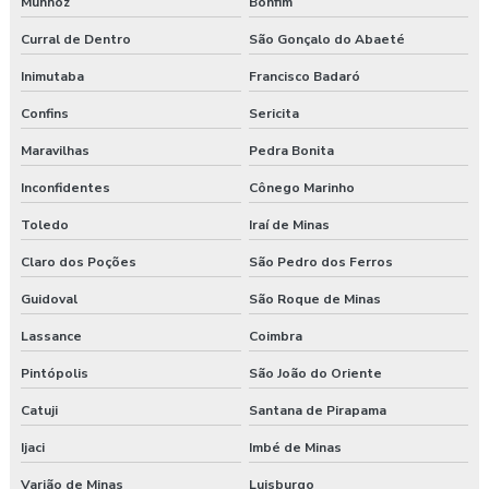
Munhoz
Bonfim
Curral de Dentro
São Gonçalo do Abaeté
Inimutaba
Francisco Badaró
Confins
Sericita
Maravilhas
Pedra Bonita
Inconfidentes
Cônego Marinho
Toledo
Iraí de Minas
Claro dos Poções
São Pedro dos Ferros
Guidoval
São Roque de Minas
Lassance
Coimbra
Pintópolis
São João do Oriente
Catuji
Santana de Pirapama
Ijaci
Imbé de Minas
Varjão de Minas
Luisburgo