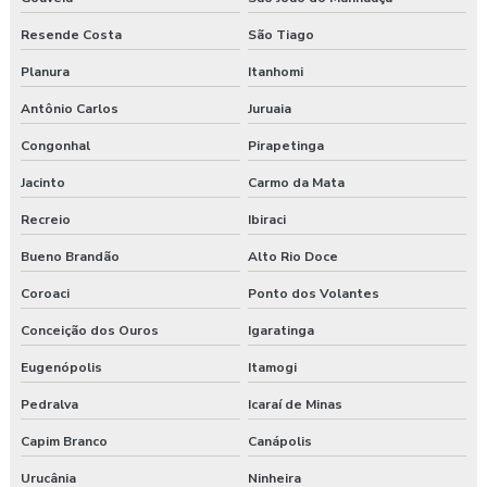
Resende Costa
São Tiago
Planura
Itanhomi
Antônio Carlos
Juruaia
Congonhal
Pirapetinga
Jacinto
Carmo da Mata
Recreio
Ibiraci
Bueno Brandão
Alto Rio Doce
Coroaci
Ponto dos Volantes
Conceição dos Ouros
Igaratinga
Eugenópolis
Itamogi
Pedralva
Icaraí de Minas
Capim Branco
Canápolis
Urucânia
Ninheira