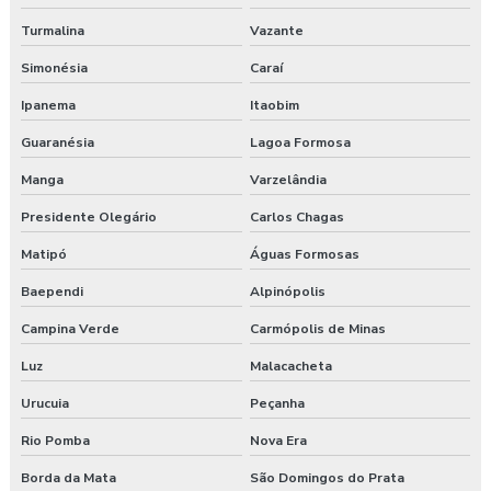
Turmalina
Vazante
Valor para elaboração de pgr
Simonésia
Caraí
Ipanema
Itaobim
Guaranésia
Lagoa Formosa
Manga
Varzelândia
Presidente Olegário
Carlos Chagas
Matipó
Águas Formosas
Baependi
Alpinópolis
Campina Verde
Carmópolis de Minas
Luz
Malacacheta
Urucuia
Peçanha
Rio Pomba
Nova Era
Borda da Mata
São Domingos do Prata