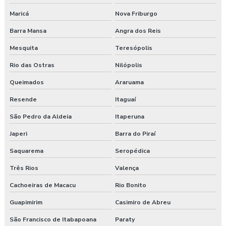
Maricá
Nova Friburgo
Consultoria empresarial paraná
Barra Mansa
Angra dos Reis
Consultoria higiene ocupacional
Mesquita
Teresópolis
Consultoria saúde e segurança do trabalho
Rio das Ostras
Nilópolis
Queimados
Araruama
Consultoria segurança do trabalho
Resende
Itaguaí
Consultoria segurança do trabalho curitiba
São Pedro da Aldeia
Itaperuna
Consultoria segurança do trabalho guarapuava
Japeri
Barra do Piraí
Consultoria em segurança do trabalho e meio ambiente
Saquarema
Seropédica
Três Rios
Valença
Consultoria e segurança no trabalho
Cachoeiras de Macacu
Rio Bonito
Curso esocial para segurança do trabalho
Guapimirim
Casimiro de Abreu
Curso de nr 17
São Francisco de Itabapoana
Paraty