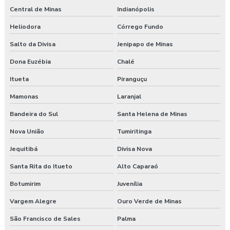
Central de Minas
Indianópolis
Heliodora
Córrego Fundo
Salto da Divisa
Jenipapo de Minas
Dona Euzébia
Chalé
Itueta
Piranguçu
Mamonas
Laranjal
Bandeira do Sul
Santa Helena de Minas
Nova União
Tumiritinga
Jequitibá
Divisa Nova
Santa Rita do Itueto
Alto Caparaó
Botumirim
Juvenília
Vargem Alegre
Ouro Verde de Minas
São Francisco de Sales
Palma