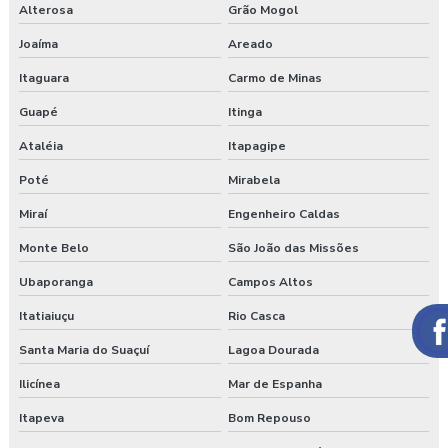
Alterosa
Grão Mogol
Joaíma
Areado
Itaguara
Carmo de Minas
Guapé
Itinga
Ataléia
Itapagipe
Poté
Mirabela
Miraí
Engenheiro Caldas
Monte Belo
São João das Missões
Ubaporanga
Campos Altos
Itatiaiuçu
Rio Casca
Santa Maria do Suaçuí
Lagoa Dourada
Ilicínea
Mar de Espanha
Itapeva
Bom Repouso