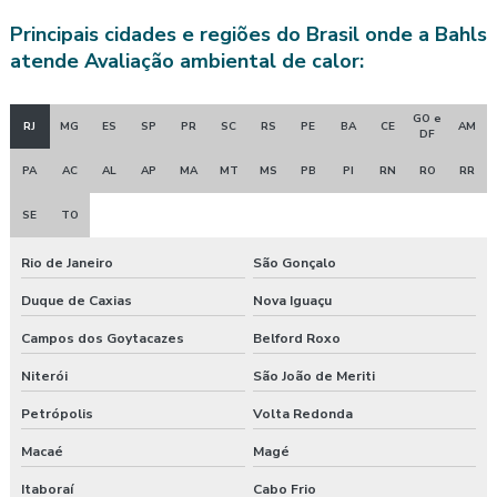
Avaliação quantitativa de riscos químicos
Principais cidades e regiões do Brasil onde a Bahls
atende Avaliação ambiental de calor:
Avaliação quantitativa de ruído
Avaliação quantitativa de vibração
GO e
RJ
MG
ES
SP
PR
SC
RS
PE
BA
CE
AM
DF
Avaliação de riscos posto de trabalho
PA
AC
AL
AP
MA
MT
MS
PB
PI
RN
RO
RR
Clínica de exame admissional
SE
TO
Clínica exame admissional guarapuava
Rio de Janeiro
São Gonçalo
Duque de Caxias
Nova Iguaçu
Clinica exame admissional em pinhão
Campos dos Goytacazes
Belford Roxo
Clinica exame admissional em turvo
Niterói
São João de Meriti
Clínica para fazer exame aso
Petrópolis
Volta Redonda
Clínica de medicina do trabalho
Macaé
Magé
Itaboraí
Cabo Frio
Consultoria ambiental e segurança do trabalho