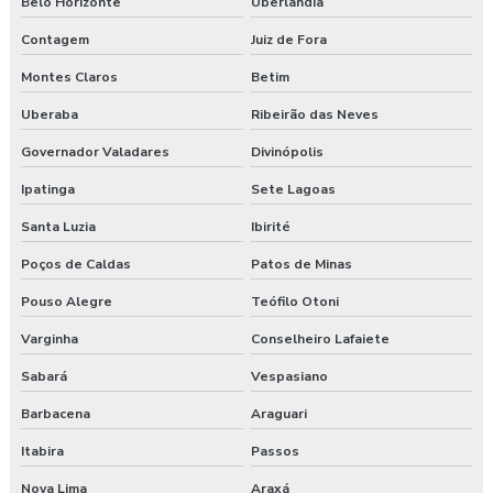
Belo Horizonte
Uberlândia
Exame admissional em pinhão
Contagem
Juiz de Fora
Montes Claros
Betim
Exame admissional preço
Uberaba
Ribeirão das Neves
Exame admissional em turvo
Governador Valadares
Divinópolis
Exame aso admissional
Ipatinga
Sete Lagoas
Exame aso preço
Santa Luzia
Ibirité
Poços de Caldas
Patos de Minas
Exame aso valor
Pouso Alegre
Teófilo Otoni
Exame demissional preço
Varginha
Conselheiro Lafaiete
Exame demissional valor
Sabará
Vespasiano
Exame médico admissional guarapuava
Barbacena
Araguari
Itabira
Passos
Exames complementares aso
Nova Lima
Araxá