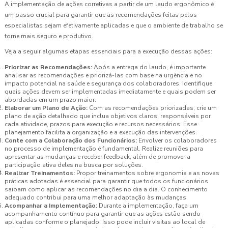
A implementação de ações corretivas a partir de um laudo ergonômico é
um passo crucial para garantir que as recomendações feitas pelos
especialistas sejam efetivamente aplicadas e que o ambiente de trabalho se
torne mais seguro e produtivo.
Veja a seguir algumas etapas essenciais para a execução dessas ações:
Priorizar as Recomendações:
Após a entrega do laudo, é importante
analisar as recomendações e priorizá-las com base na urgência e no
impacto potencial na saúde e segurança dos colaboradores. Identifique
quais ações devem ser implementadas imediatamente e quais podem ser
abordadas em um prazo maior.
Elaborar um Plano de Ação:
Com as recomendações priorizadas, crie um
plano de ação detalhado que inclua objetivos claros, responsáveis por
cada atividade, prazos para execução e recursos necessários. Esse
planejamento facilita a organização e a execução das intervenções.
Conte com a Colaboração dos Funcionários:
Envolver os colaboradores
no processo de implementação é fundamental. Realize reuniões para
apresentar as mudanças e receber feedback, além de promover a
participação ativa deles na busca por soluções.
Realizar Treinamentos:
Propor treinamentos sobre ergonomia e as novas
práticas adotadas é essencial para garantir que todos os funcionários
saibam como aplicar as recomendações no dia a dia. O conhecimento
adequado contribui para uma melhor adaptação às mudanças.
Acompanhar a Implementação:
Durante a implementação, faça um
acompanhamento contínuo para garantir que as ações estão sendo
aplicadas conforme o planejado. Isso pode incluir visitas ao local de