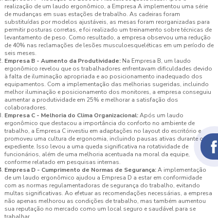
realização de um laudo ergonômico, a Empresa A implementou uma série
de mudanças em suas estações de trabalho. As cadeiras foram
substituídas por modelos ajustáveis, as mesas foram reorganizadas para
permitir posturas corretas, e foi realizado um treinamento sobre técnicas de
levantamento de peso. Como resultado, a empresa observou uma redução
de 40% nas reclamações de lesões musculoesqueléticas em um período de
seis meses.
Empresa B - Aumento da Produtividade:
Na Empresa B, um laudo
ergonômico revelou que os trabalhadores enfrentavam dificuldades devido
à falta de iluminação apropriada e ao posicionamento inadequado dos
equipamentos. Com a implementação das melhorias sugeridas, incluindo
melhor iluminação e posicionamento dos monitores, a empresa conseguiu
aumentar a produtividade em 25% e melhorar a satisfação dos
colaboradores.
Empresa C - Melhoria do Clima Organizacional:
Após um laudo
ergonômico que destacou a importância do conforto no ambiente de
trabalho, a Empresa C investiu em adaptações no layout do escritório e
promoveu uma cultura de ergonomia, incluindo pausas ativas durante o
expediente. Isso levou a uma queda significativa na rotatividade de
funcionários, além de uma melhoria acentuada na moral da equipe,
conforme relatado em pesquisas internas.
Empresa D - Cumprimento de Normas de Segurança:
A implementação
de um laudo ergonômico ajudou a Empresa D a estar em conformidade
com as normas regulamentadoras de segurança do trabalho, evitando
multas significativas. Ao efetuar as recomendações necessárias, a empresa
não apenas melhorou as condições de trabalho, mas também aumentou
sua reputação no mercado como um local seguro e saudável para se
trabalhar.