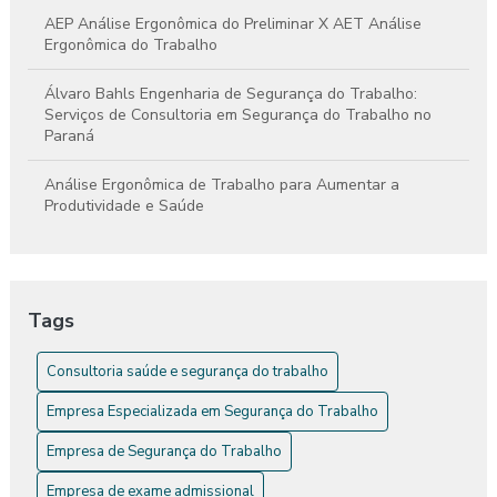
AEP Análise Ergonômica do Preliminar X AET Análise
Ergonômica do Trabalho
Álvaro Bahls Engenharia de Segurança do Trabalho:
Serviços de Consultoria em Segurança do Trabalho no
Paraná
Análise Ergonômica de Trabalho para Aumentar a
Produtividade e Saúde
Análise Ergonômica de Trabalho: Como Melhorar a Saúde e
a Produtividade
Tags
Análise Ergonômica de Trabalho: Guia Completo
Consultoria saúde e segurança do trabalho
Análise Ergonômica do Ambiente de Trabalho
Empresa Especializada em Segurança do Trabalho
Análise Ergonômica do Trabalho: Essencial Para a
Segurança e Saúde No Trabalho
Empresa de Segurança do Trabalho
Análise Ergonômica do Trabalho: Transforme Produtividade
Empresa de exame admissional