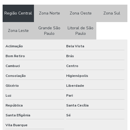
Avaliação quantitativa de vibração
Região Central
Zona Norte
Zona Oeste
Zona Sul
Avaliação de riscos posto de trabalho
Grande São
Litoral de São
Clínica de exame admissional
Zona Leste
Paulo
Paulo
Clínica exame admissional guarapuava
Aclimação
Bela Vista
Clinica exame admissional em pinhão
Bom Retiro
Brás
Cambuci
Centro
Clinica exame admissional em turvo
Consolação
Higienópolis
Clínica para fazer exame aso
Glicério
Liberdade
Clínica de medicina do trabalho
Luz
Pari
Consultoria ambiental e segurança do trabalho
República
Santa Cecília
Santa Efigênia
Sé
Consultoria empresarial paraná
Vila Buarque