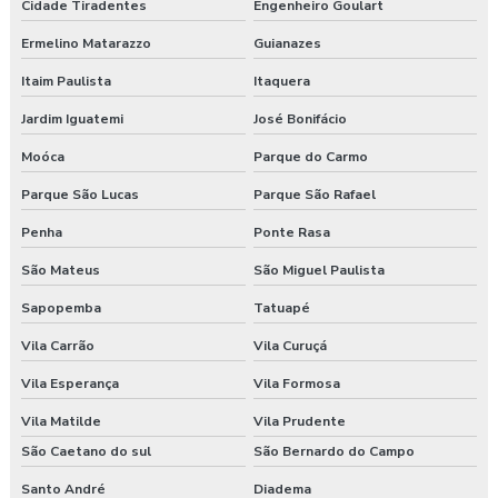
Cidade Tiradentes
Engenheiro Goulart
Exame admissional em turvo
Ermelino Matarazzo
Guianazes
Itaim Paulista
Itaquera
Exame aso admissional
Jardim Iguatemi
José Bonifácio
Exame aso preço
Moóca
Parque do Carmo
Exame aso valor
Parque São Lucas
Parque São Rafael
Exame demissional preço
Penha
Ponte Rasa
São Mateus
São Miguel Paulista
Exame demissional valor
Sapopemba
Tatuapé
Exame médico admissional guarapuava
Vila Carrão
Vila Curuçá
Exames complementares aso
Vila Esperança
Vila Formosa
Gerenciamento de risco no trabalho
Vila Matilde
Vila Prudente
São Caetano do sul
São Bernardo do Campo
Gerenciamento de riscos segurança do trabalho
Santo André
Diadema