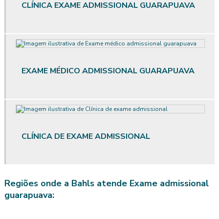
CLÍNICA EXAME ADMISSIONAL GUARAPUAVA
Avaliação ergonômica preliminar
Avaliação ergonômica preliminar das situações de trabalho
Avaliação de posto de trabalho
EXAME MÉDICO ADMISSIONAL GUARAPUAVA
Avaliação qualitativa de ruído
Avaliação qualitativa de vibração
Avaliação quantitativa agentes químicos
CLÍNICA DE EXAME ADMISSIONAL
Avaliação quantitativa de calor
Avaliação quantitativa produtos químicos
Regiões onde a Bahls atende Exame admissional
Avaliação quantitativa de riscos químicos
guarapuava:
Avaliação quantitativa de ruído