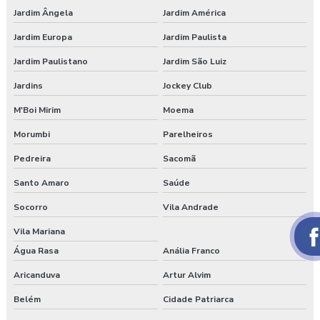
Empresa que faz exame admissional
Jardim Ângela
Jardim América
Empresa que faz pgr
Jardim Europa
Jardim Paulista
Jardim Paulistano
Jardim São Luiz
Empresa de saúde e segurança do trabalho
Jardins
Jockey Club
Empresa de segurança do trabalho
M'Boi Mirim
Moema
Empresa de treinamento segurança do trabalho
Morumbi
Parelheiros
Empresas de segurança e saúde do trabalho
Pedreira
Sacomã
Santo Amaro
Saúde
Esocial para segurança do trabalho
Socorro
Vila Andrade
Esocial segurança do trabalho empresas
Vila Mariana
Exame admissional guarapuava
Água Rasa
Anália Franco
Aricanduva
Artur Alvim
Exame admissional em pinhão
Belém
Cidade Patriarca
Exame admissional preço