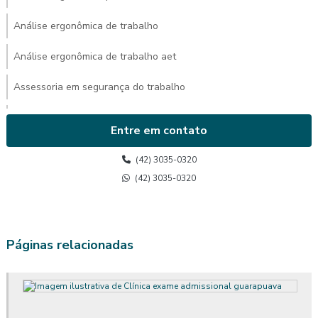
Análise ergonômica de trabalho
Análise ergonômica de trabalho aet
Assessoria em segurança do trabalho
Avaliação ambiental de calor
Entre em contato
Avaliação de calor
(42) 3035-0320
Avaliação de calor segurança do trabalho
(42) 3035-0320
Avaliação do posto de trabalho ergonomia
Avaliação ergonômica
Páginas relacionadas
Avaliação ergonômica de postos de trabalho
Avaliação ergonômica de postos de trabalho informatizados em
escritórios