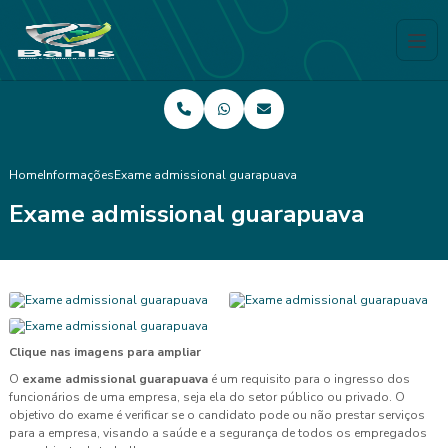
Home
Informações
Exame admissional guarapuava
Exame admissional guarapuava
Clique nas imagens para ampliar
O
exame admissional guarapuava
é um requisito para o ingresso dos
funcionários de uma empresa, seja ela do setor público ou privado. O
objetivo do exame é verificar se o candidato pode ou não prestar serviços
para a empresa, visando a saúde e a segurança de todos os empregados