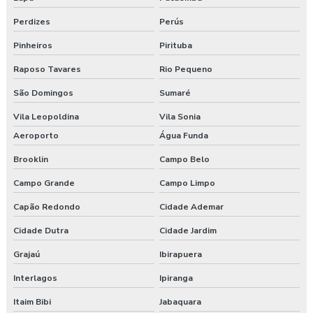
Empresa de consultoria em saúde e segurança do trabalho
Perdizes
Perús
Pinheiros
Pirituba
Empresa de consultoria segurança do trabalho
Raposo Tavares
Rio Pequeno
Empresa de consultoria técnico de segurança do trabalho
São Domingos
Sumaré
Empresa especializada em segurança do trabalho
Vila Leopoldina
Vila Sonia
Aeroporto
Água Funda
Empresa de exame admissional
Brooklin
Campo Belo
Empresa de exame demissional
Campo Grande
Campo Limpo
Empresa de higiene ocupacional
Capão Redondo
Cidade Ademar
Empresa de medicina no trabalho
Cidade Dutra
Cidade Jardim
Grajaú
Ibirapuera
Empresa de prestação de serviços de segurança do trabalho
Interlagos
Ipiranga
Empresa prestadora de serviços de segurança do trabalho
Itaim Bibi
Jabaquara