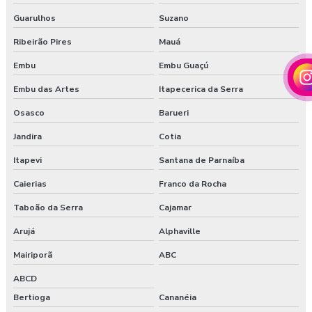
Gestão saúde e segurança do trabalho
Guarulhos
Suzano
Laudo ambiental e ergonômico do local de trabalho
Ribeirão Pires
Mauá
Embu
Embu Guaçú
Laudo de avaliação ergonômica
Embu das Artes
Itapecerica da Serra
Laudo de ergonomia
Osasco
Barueri
Laudo ergonômico
Jandira
Cotia
Laudo ergonômico e análise ergonômica do trabalho
Itapevi
Santana de Parnaíba
Caierias
Franco da Rocha
Laudo ergonômico cadeira
Taboão da Serra
Cajamar
Laudo ergonômico construção civil
Arujá
Alphaville
Laudo ergonômico do trabalho
Mairiporã
ABC
ABCD
Laudo ergonômico esocial
Bertioga
Cananéia
Laudo ergonômico de iluminação