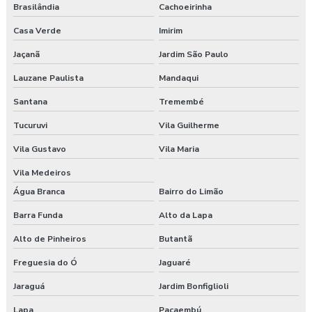
Consultoria higiene ocupacional
Brasilândia
Cachoeirinha
Consultoria saúde e segurança do trabalho
Casa Verde
Imirim
Jaçanã
Jardim São Paulo
Consultoria segurança do trabalho
Lauzane Paulista
Mandaqui
Consultoria segurança do trabalho curitiba
Santana
Tremembé
Consultoria segurança do trabalho guarapuava
Tucuruvi
Vila Guilherme
Vila Gustavo
Vila Maria
Consultoria em segurança do trabalho e meio ambiente
Vila Medeiros
Consultoria e segurança no trabalho
Água Branca
Bairro do Limão
Curso esocial para segurança do trabalho
Barra Funda
Alto da Lapa
Alto de Pinheiros
Butantã
Curso de nr 17
Freguesia do Ó
Jaguaré
Curso nr 31
Jaraguá
Jardim Bonfiglioli
Curso segurança do trabalho
Lapa
Pacaembú