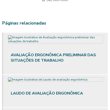
Avaliação de calor segurança do trabalho
(42) 3035-0320
Avaliação do posto de trabalho ergonomia
Avaliação ergonômica
Páginas relacionadas
Avaliação ergonômica de postos de trabalho
Avaliação ergonômica de postos de trabalho informatizados em
escritórios
AVALIAÇÃO ERGONÔMICA PRELIMINAR DAS
Avaliação ergonômica preliminar
SITUAÇÕES DE TRABALHO
Avaliação ergonômica preliminar das situações de trabalho
Avaliação de posto de trabalho
Avaliação qualitativa de ruído
LAUDO DE AVALIAÇÃO ERGONÔMICA
Avaliação qualitativa de vibração