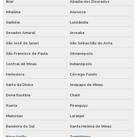
Ibiaí
Abadia dos Dourados
Inhaúma
Aiuruoca
Galiléia
Luislândia
Senador Amaral
Jeceaba
São José do Jacuri
São Sebastião do Anta
São Francisco de Paula
Silvianópolis
Central de Minas
Indianópolis
Heliodora
Córrego Fundo
Salto da Divisa
Jenipapo de Minas
Dona Euzébia
Chalé
Itueta
Piranguçu
Mamonas
Laranjal
Bandeira do Sul
Santa Helena de Minas
Nova União
Tumiritinga