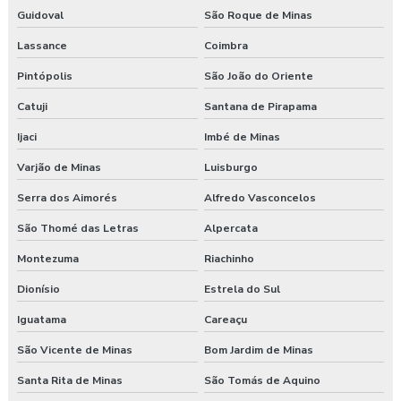
Guidoval
São Roque de Minas
Lassance
Coimbra
Pintópolis
São João do Oriente
Catuji
Santana de Pirapama
Ijaci
Imbé de Minas
Varjão de Minas
Luisburgo
Serra dos Aimorés
Alfredo Vasconcelos
São Thomé das Letras
Alpercata
Montezuma
Riachinho
Dionísio
Estrela do Sul
Iguatama
Careaçu
São Vicente de Minas
Bom Jardim de Minas
Santa Rita de Minas
São Tomás de Aquino