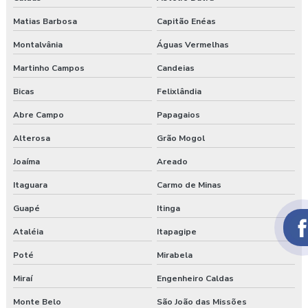
Matias Barbosa
Capitão Enéas
Montalvânia
Águas Vermelhas
Martinho Campos
Candeias
Bicas
Felixlândia
Abre Campo
Papagaios
Alterosa
Grão Mogol
Joaíma
Areado
Itaguara
Carmo de Minas
Guapé
Itinga
Ataléia
Itapagipe
Poté
Mirabela
Miraí
Engenheiro Caldas
Monte Belo
São João das Missões