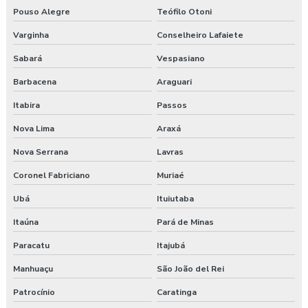
Pouso Alegre
Teófilo Otoni
Exame médico admissional guarapuava
Varginha
Conselheiro Lafaiete
Exames complementares aso
Sabará
Vespasiano
Barbacena
Araguari
Gerenciamento de risco no trabalho
Itabira
Passos
Gerenciamento de riscos segurança do trabalho
Nova Lima
Araxá
Gestão saúde e segurança do trabalho
Nova Serrana
Lavras
Laudo ambiental e ergonômico do local de trabalho
Coronel Fabriciano
Muriaé
Ubá
Ituiutaba
Laudo de avaliação ergonômica
Itaúna
Pará de Minas
Laudo de ergonomia
Paracatu
Itajubá
Laudo ergonômico
Manhuaçu
São João del Rei
Patrocínio
Caratinga
Laudo ergonômico e análise ergonômica do trabalho