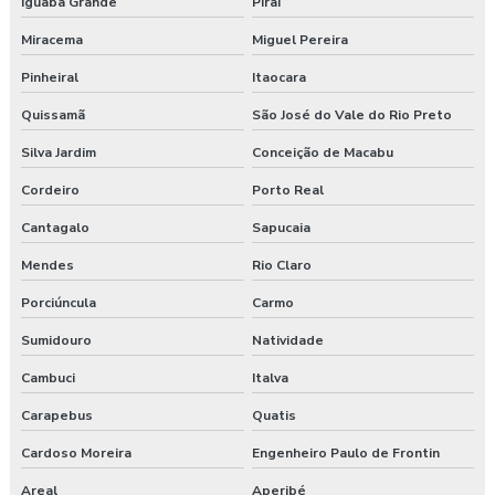
Iguaba Grande
Piraí
Empresa de higiene ocupacional
Miracema
Miguel Pereira
Pinheiral
Itaocara
Empresa de medicina no trabalho
Quissamã
São José do Vale do Rio Preto
Empresa de prestação de serviços de segurança do trabalho
Silva Jardim
Conceição de Macabu
Empresa prestadora de serviços de segurança do trabalho
Cordeiro
Porto Real
Empresa que faz exame admissional
Cantagalo
Sapucaia
Mendes
Rio Claro
Empresa que faz pgr
Porciúncula
Carmo
Empresa de saúde e segurança do trabalho
Sumidouro
Natividade
Empresa de segurança do trabalho
Cambuci
Italva
Empresa de treinamento segurança do trabalho
Carapebus
Quatis
Cardoso Moreira
Engenheiro Paulo de Frontin
Empresas de segurança e saúde do trabalho
Areal
Aperibé