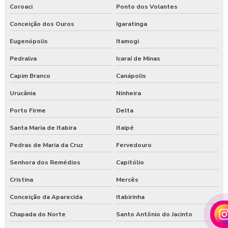
Coroaci
Ponto dos Volantes
Conceição dos Ouros
Igaratinga
Eugenópolis
Itamogi
Pedralva
Icaraí de Minas
Capim Branco
Canápolis
Urucânia
Ninheira
Porto Firme
Delta
Santa Maria de Itabira
Itaipé
Pedras de Maria da Cruz
Fervedouro
Senhora dos Remédios
Capitólio
Cristina
Mercês
Conceição da Aparecida
Itabirinha
Chapada do Norte
Santo Antônio do Jacinto