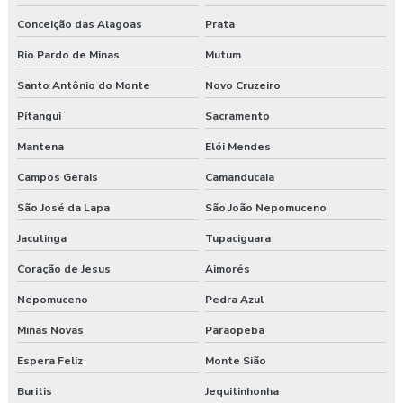
Programa de gerenciamento de riscos ocupacionais
Conceição das Alagoas
Prata
Programa de gerenciamento de riscos segurança do trabalho
Rio Pardo de Minas
Mutum
Santo Antônio do Monte
Novo Cruzeiro
Programa pgr
Pitangui
Sacramento
Programa de prevenção de riscos ergonômicos
Mantena
Elói Mendes
Programas de segurança do trabalho na construção civil
Campos Gerais
Camanducaia
Proposta de consultoria segurança do trabalho
São José da Lapa
São João Nepomuceno
Jacutinga
Tupaciguara
Segurança e medicina do trabalho
Coração de Jesus
Aimorés
Serviço de higiene e segurança no trabalho
Nepomuceno
Pedra Azul
Serviço de segurança do trabalho
Minas Novas
Paraopeba
Serviços de consultoria em segurança do trabalho
Espera Feliz
Monte Sião
Buritis
Jequitinhonha
Treinamento de epi nr 6