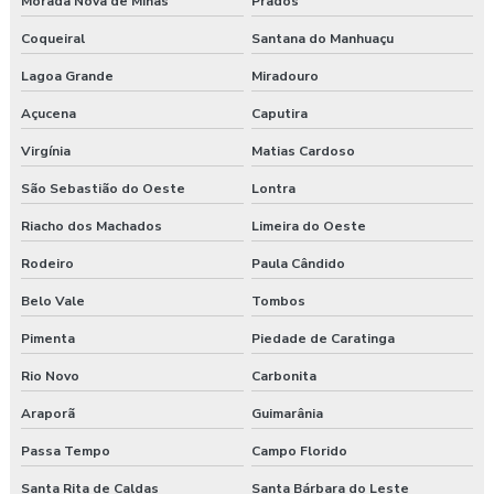
Morada Nova de Minas
Prados
Coqueiral
Santana do Manhuaçu
Lagoa Grande
Miradouro
Açucena
Caputira
Virgínia
Matias Cardoso
São Sebastião do Oeste
Lontra
Riacho dos Machados
Limeira do Oeste
Rodeiro
Paula Cândido
Belo Vale
Tombos
Pimenta
Piedade de Caratinga
Rio Novo
Carbonita
Araporã
Guimarânia
Passa Tempo
Campo Florido
Santa Rita de Caldas
Santa Bárbara do Leste