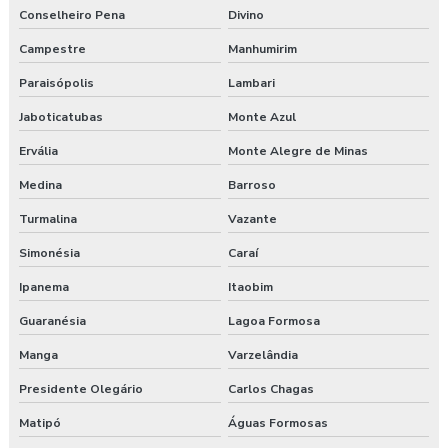
Conselheiro Pena
Divino
Treinamento saúde e segurança do trabalho
Campestre
Manhumirim
Treinamento segurança do trabalho
Paraisópolis
Lambari
Treinamento de segurança do trabalho na construção civil
Jaboticatubas
Monte Azul
Valor para elaboração de pgr
Ervália
Monte Alegre de Minas
Medina
Barroso
Turmalina
Vazante
Simonésia
Caraí
Ipanema
Itaobim
Guaranésia
Lagoa Formosa
Manga
Varzelândia
Presidente Olegário
Carlos Chagas
Matipó
Águas Formosas