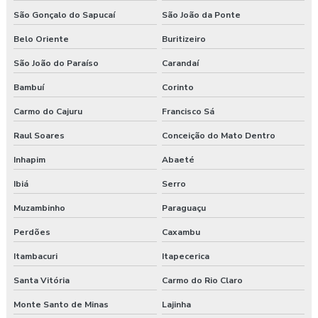
São Gonçalo do Sapucaí
São João da Ponte
Treinamento de ergonomia
Belo Oriente
Buritizeiro
Treinamento ergonomia levantamento de peso
São João do Paraíso
Carandaí
Treinamento de integração nr 31
Bambuí
Corinto
Carmo do Cajuru
Francisco Sá
Treinamento nr 31
Raul Soares
Conceição do Mato Dentro
Treinamento nr 5
Inhapim
Abaeté
Treinamento nr 6
Ibiá
Serro
Treinamento online nr 10 Segurança Eletricidade
Muzambinho
Paraguaçu
Perdões
Caxambu
Treinamento online nr 12 Máquinas e Equipamentos
Itambacuri
Itapecerica
Treinamento online nr 33 Espaço Confinado
Santa Vitória
Carmo do Rio Claro
Treinamento online nr 35 Segurança Trabalho em Altura
Monte Santo de Minas
Lajinha