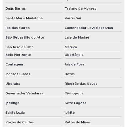
Esocial para segurança do trabalho
Duas Barras
Trajano de Moraes
Esocial segurança do trabalho empresas
Santa Maria Madalena
Varre-Sai
Rio das Flores
Comendador Levy Gasparian
Exame admissional guarapuava
São Sebastião do Alto
Laje do Muriaé
Exame admissional em pinhão
São José de Ubá
Macuco
Exame admissional preço
Belo Horizonte
Uberlândia
Contagem
Juiz de Fora
Exame admissional em turvo
Montes Claros
Betim
Exame aso admissional
Uberaba
Ribeirão das Neves
Exame aso preço
Governador Valadares
Divinópolis
Exame aso valor
Ipatinga
Sete Lagoas
Santa Luzia
Ibirité
Exame demissional preço
Poços de Caldas
Patos de Minas
Exame demissional valor