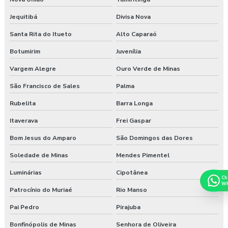
Jequitibá
Divisa Nova
Santa Rita do Itueto
Alto Caparaó
Botumirim
Juvenília
Vargem Alegre
Ouro Verde de Minas
São Francisco de Sales
Palma
Rubelita
Barra Longa
Itaverava
Frei Gaspar
Bom Jesus do Amparo
São Domingos das Dores
Soledade de Minas
Mendes Pimentel
Luminárias
Cipotânea
Ch
Wh
Patrocínio do Muriaé
Rio Manso
Pai Pedro
Pirajuba
Bonfinópolis de Minas
Senhora de Oliveira