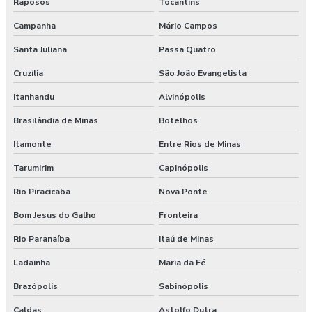
Raposos
Tocantins
Campanha
Mário Campos
Santa Juliana
Passa Quatro
Cruzília
São João Evangelista
Itanhandu
Alvinópolis
Brasilândia de Minas
Botelhos
Itamonte
Entre Rios de Minas
Tarumirim
Capinópolis
Rio Piracicaba
Nova Ponte
Bom Jesus do Galho
Fronteira
Rio Paranaíba
Itaú de Minas
Ladainha
Maria da Fé
Brazópolis
Sabinópolis
Caldas
Astolfo Dutra