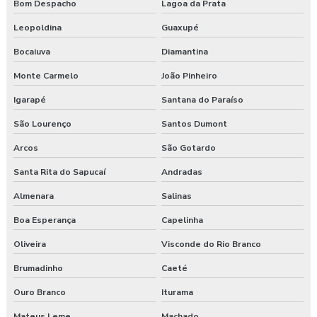
Laudo pgr esocial
Bom Despacho
Lagoa da Prata
Leopoldina
Guaxupé
Laudo sst esocial
Bocaiuva
Diamantina
Laudo técnico ergonômico
Monte Carmelo
João Pinheiro
Medicina do trabalho
Igarapé
Santana do Paraíso
Nr 31 treinamento máquinas agrícolas
São Lourenço
Santos Dumont
Arcos
São Gotardo
Orçamento laudo ergonômico
Santa Rita do Sapucaí
Andradas
Pgr rural
Almenara
Salinas
Pgr segurança do trabalho
Boa Esperança
Capelinha
Oliveira
Visconde do Rio Branco
Pgr segurança do trabalho esocial
Brumadinho
Caeté
Pgr segurança do trabalho nr
Ouro Branco
Iturama
Pgr segurança do trabalho nr 01
Mateus Leme
Machado