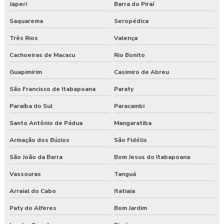
Consultoria e segurança no trabalho
Japeri
Barra do Piraí
Saquarema
Seropédica
Curso esocial para segurança do trabalho
Três Rios
Valença
Curso de nr 17
Cachoeiras de Macacu
Rio Bonito
Curso nr 31
Guapimirim
Casimiro de Abreu
São Francisco de Itabapoana
Paraty
Curso segurança do trabalho
Paraíba do Sul
Paracambi
Empresa de consultoria em saúde e segurança do trabalho
Santo Antônio de Pádua
Mangaratiba
Empresa de consultoria segurança do trabalho
Armação dos Búzios
São Fidélis
Empresa de consultoria técnico de segurança do trabalho
São João da Barra
Bom Jesus do Itabapoana
Vassouras
Tanguá
Empresa especializada em segurança do trabalho
Arraial do Cabo
Itatiaia
Empresa de exame admissional
Paty do Alferes
Bom Jardim
Empresa de exame demissional