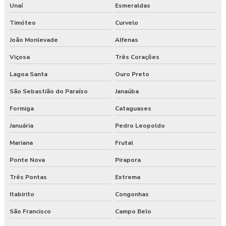
Unaí
Esmeraldas
Laudo ergonômico cadeira
Timóteo
Curvelo
Laudo ergonômico construção civil
João Monlevade
Alfenas
Laudo ergonômico do trabalho
Viçosa
Três Corações
Lagoa Santa
Ouro Preto
Laudo ergonômico esocial
São Sebastião do Paraíso
Janaúba
Laudo ergonômico de iluminação
Formiga
Cataguases
Laudo ergonômico motorista caminhão
Januária
Pedro Leopoldo
Laudo ergonômico nr17
Mariana
Frutal
Ponte Nova
Pirapora
Laudo ergonômico pgr
Três Pontas
Extrema
Laudo ergonômico preço
Itabirito
Congonhas
Laudo esocial
São Francisco
Campo Belo