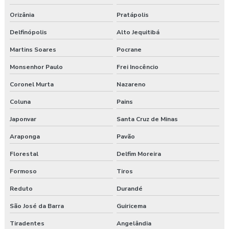
Orizânia
Pratápolis
Delfinópolis
Alto Jequitibá
Martins Soares
Pocrane
Monsenhor Paulo
Frei Inocêncio
Coronel Murta
Nazareno
Coluna
Pains
Japonvar
Santa Cruz de Minas
Araponga
Pavão
Florestal
Delfim Moreira
Formoso
Tiros
Reduto
Durandé
São José da Barra
Guiricema
Tiradentes
Angelândia