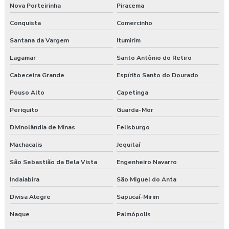
Nova Porteirinha
Piracema
Conquista
Comercinho
Santana da Vargem
Itumirim
Lagamar
Santo Antônio do Retiro
Cabeceira Grande
Espírito Santo do Dourado
Pouso Alto
Capetinga
Periquito
Guarda-Mor
Divinolândia de Minas
Felisburgo
Machacalis
Jequitaí
São Sebastião da Bela Vista
Engenheiro Navarro
Indaiabira
São Miguel do Anta
Divisa Alegre
Sapucaí-Mirim
Naque
Palmópolis