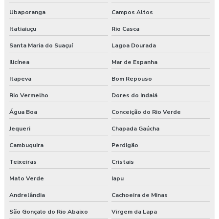
Ubaporanga
Campos Altos
Itatiaiuçu
Rio Casca
Santa Maria do Suaçuí
Lagoa Dourada
Ilicínea
Mar de Espanha
Itapeva
Bom Repouso
Rio Vermelho
Dores do Indaiá
Água Boa
Conceição do Rio Verde
Jequeri
Chapada Gaúcha
Cambuquira
Perdigão
Teixeiras
Cristais
Mato Verde
Iapu
Andrelândia
Cachoeira de Minas
São Gonçalo do Rio Abaixo
Virgem da Lapa