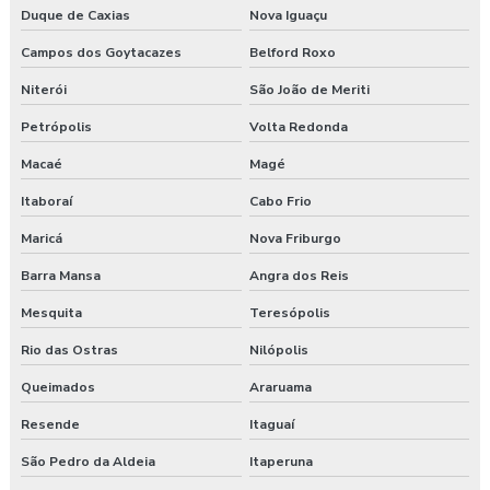
Duque de Caxias
Nova Iguaçu
Clínica para fazer exame aso
Campos dos Goytacazes
Belford Roxo
Clínica de medicina do trabalho
Niterói
São João de Meriti
Consultoria ambiental e segurança do trabalho
Petrópolis
Volta Redonda
Macaé
Magé
Consultoria empresarial paraná
Itaboraí
Cabo Frio
Consultoria higiene ocupacional
Maricá
Nova Friburgo
Consultoria saúde e segurança do trabalho
Barra Mansa
Angra dos Reis
Consultoria segurança do trabalho
Mesquita
Teresópolis
Rio das Ostras
Nilópolis
Consultoria segurança do trabalho curitiba
Queimados
Araruama
Consultoria segurança do trabalho guarapuava
Resende
Itaguaí
Consultoria em segurança do trabalho e meio ambiente
São Pedro da Aldeia
Itaperuna