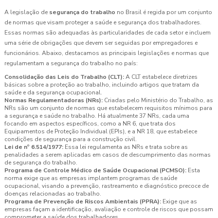
A legislação de
segurança do trabalho
no Brasil é regida por um conjunto
de normas que visam proteger a saúde e segurança dos trabalhadores.
Essas normas são adequadas às particularidades de cada setor e incluem
uma série de obrigações que devem ser seguidas por empregadores e
funcionários. Abaixo, destacamos as principais legislações e normas que
regulamentam a segurança do trabalho no país:
Consolidação das Leis do Trabalho (CLT):
A CLT estabelece diretrizes
básicas sobre a proteção ao trabalho, incluindo artigos que tratam da
saúde e da segurança ocupacional.
Normas Regulamentadoras (NRs):
Criadas pelo Ministério do Trabalho, as
NRs são um conjunto de normas que estabelecem requisitos mínimos para
a segurança e saúde no trabalho. Há atualmente 37 NRs, cada uma
focando em aspectos específicos, como a NR 6, que trata dos
Equipamentos de Proteção Individual (EPIs), e a NR 18, que estabelece
condições de segurança para a construção civil.
Lei de nº 6.514/1977:
Essa lei regulamenta as NRs e trata sobre as
penalidades a serem aplicadas em casos de descumprimento das normas
de segurança do trabalho.
Programa de Controle Médico de Saúde Ocupacional (PCMSO):
Esta
norma exige que as empresas implantem programas de saúde
ocupacional, visando a prevenção, rastreamento e diagnóstico precoce de
doenças relacionadas ao trabalho.
Programa de Prevenção de Riscos Ambientais (PPRA):
Exige que as
empresas façam a identificação, avaliação e controle de riscos que possam
comprometer a saúde dos trabalhadores.