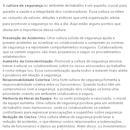
A
cultura de segurança
no ambiente de trabalho é um aspecto crucial para
garantir a saúde e a integridade dos colaboradores. Essa cultura se refere
ao conjunto de valores, atitudes e práticas que uma organização adota
para promover a segurança no dia a dia. Aqui estão alguns pontos que
destacam a importância dessa cultura:
Prevenção de Acidentes:
Uma cultura sólida de segurança ajuda a
prevenir acidentes ao incentivar os colaboradores a cumprirem as normas
de segurança e a reportarem comportamentos inseguros. Colaboradores
que se sentem seguros são mais propensos a seguir os procedimentos
estabelecidos.
Aumento da Conscientização:
Promover a cultura de segurança envolve
treinar e educar os colaboradores sobre os riscos associados ao trabalho
e como mitigá-los. Essa conscientização ajuda todos a estarem mais alerta
e proativos em relação à segurança.
Responsabilidade Coletiva:
Uma forte cultura de segurança fomenta a
responsabilidade coletiva entre os funcionários. Quando todos têm um
compromisso com a segurança, a proteção dos colegas se torna uma
prioridade, criando um ambiente colaborativo e seguro.
Melhoria da Moral da Equipe:
Ao se sentir protegido e valorizado, o moral
da equipe aumenta. Uma cultura de segurança positiva gera um ambiente
de trabalho mais harmonioso, onde os colaboradores se sentem
confortáveis para expressar preocupações e sugestões sobre segurança.
Redução de Custos:
Uma cultura efetiva de segurança pode levar à
redução de acidentes, o que diminui custos relacionados a indenizações,
falta de funcionários e danos ao patrimônio. Além disso, os investimentos