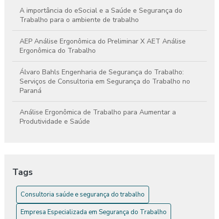
A importância do eSocial e a Saúde e Segurança do
Trabalho para o ambiente de trabalho
AEP Análise Ergonômica do Preliminar X AET Análise
Ergonômica do Trabalho
Álvaro Bahls Engenharia de Segurança do Trabalho:
Serviços de Consultoria em Segurança do Trabalho no
Paraná
Análise Ergonômica de Trabalho para Aumentar a
Produtividade e Saúde
Análise Ergonômica de Trabalho: Como Melhorar a Saúde e
a Produtividade
Tags
Análise Ergonômica de Trabalho: Guia Completo
Consultoria saúde e segurança do trabalho
Análise Ergonômica do Ambiente de Trabalho
Empresa Especializada em Segurança do Trabalho
Análise Ergonômica do Trabalho: Essencial Para a