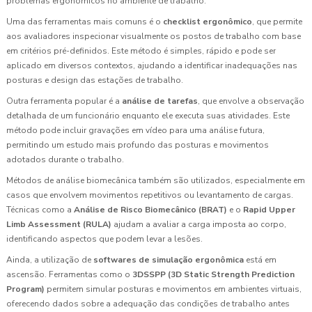
problemas ergonômicos no ambiente de trabalho.
Uma das ferramentas mais comuns é o
checklist ergonômico
, que permite
aos avaliadores inspecionar visualmente os postos de trabalho com base
em critérios pré-definidos. Este método é simples, rápido e pode ser
aplicado em diversos contextos, ajudando a identificar inadequações nas
posturas e design das estações de trabalho.
Outra ferramenta popular é a
análise de tarefas
, que envolve a observação
detalhada de um funcionário enquanto ele executa suas atividades. Este
método pode incluir gravações em vídeo para uma análise futura,
permitindo um estudo mais profundo das posturas e movimentos
adotados durante o trabalho.
Métodos de análise biomecânica também são utilizados, especialmente em
casos que envolvem movimentos repetitivos ou levantamento de cargas.
Técnicas como a
Análise de Risco Biomecânico (BRAT)
e o
Rapid Upper
Limb Assessment (RULA)
ajudam a avaliar a carga imposta ao corpo,
identificando aspectos que podem levar a lesões.
Ainda, a utilização de
softwares de simulação ergonômica
está em
ascensão. Ferramentas como o
3DSSPP (3D Static Strength Prediction
Program)
permitem simular posturas e movimentos em ambientes virtuais,
oferecendo dados sobre a adequação das condições de trabalho antes