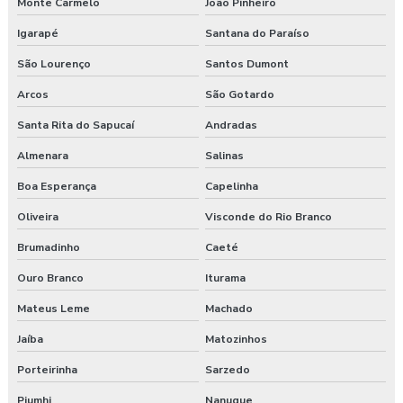
Monte Carmelo
João Pinheiro
Igarapé
Santana do Paraíso
Laudo sst esocial
São Lourenço
Santos Dumont
Laudo técnico ergonômico
Arcos
São Gotardo
Medicina do trabalho
Santa Rita do Sapucaí
Andradas
Nr 31 treinamento máquinas agrícolas
Almenara
Salinas
Boa Esperança
Capelinha
Orçamento laudo ergonômico
Oliveira
Visconde do Rio Branco
Pgr rural
Brumadinho
Caeté
Pgr segurança do trabalho
Ouro Branco
Iturama
Pgr segurança do trabalho esocial
Mateus Leme
Machado
Jaíba
Matozinhos
Pgr segurança do trabalho nr
Porteirinha
Sarzedo
Pgr segurança do trabalho nr 01
Piumhi
Nanuque