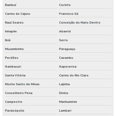
Bambuí
Corinto
Treinamento de ergonomia
Carmo do Cajuru
Francisco Sá
Treinamento ergonomia levantamento de peso
Raul Soares
Conceição do Mato Dentro
Treinamento de integração nr 31
Inhapim
Abaeté
Ibiá
Serro
Treinamento nr 31
Muzambinho
Paraguaçu
Treinamento nr 5
Perdões
Caxambu
Treinamento nr 6
Itambacuri
Itapecerica
Treinamento online nr 10 Segurança Eletricidade
Santa Vitória
Carmo do Rio Claro
Monte Santo de Minas
Lajinha
Treinamento online nr 12 Máquinas e Equipamentos
Conselheiro Pena
Divino
Treinamento online nr 33 Espaço Confinado
Campestre
Manhumirim
Treinamento online nr 35 Segurança Trabalho em Altura
Paraisópolis
Lambari