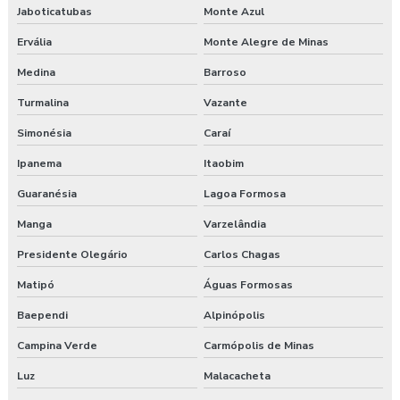
Treinamento saúde e segurança do trabalho
Jaboticatubas
Monte Azul
Ervália
Monte Alegre de Minas
Treinamento segurança do trabalho
Medina
Barroso
Treinamento de segurança do trabalho na construção civil
Turmalina
Vazante
Valor para elaboração de pgr
Simonésia
Caraí
Ipanema
Itaobim
Guaranésia
Lagoa Formosa
Manga
Varzelândia
Presidente Olegário
Carlos Chagas
Matipó
Águas Formosas
Baependi
Alpinópolis
Campina Verde
Carmópolis de Minas
Luz
Malacacheta