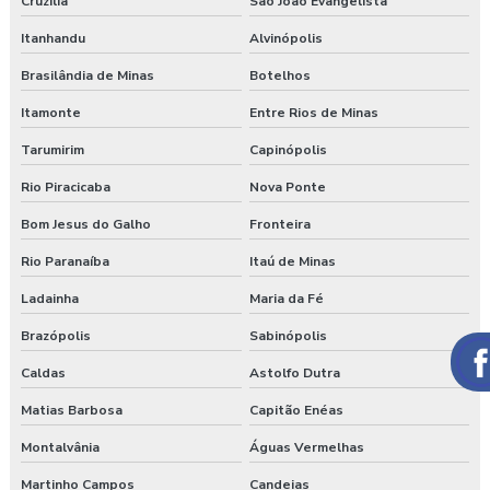
Cruzília
São João Evangelista
Itanhandu
Alvinópolis
Brasilândia de Minas
Botelhos
Itamonte
Entre Rios de Minas
Tarumirim
Capinópolis
Rio Piracicaba
Nova Ponte
Bom Jesus do Galho
Fronteira
Rio Paranaíba
Itaú de Minas
Ladainha
Maria da Fé
Brazópolis
Sabinópolis
Caldas
Astolfo Dutra
Matias Barbosa
Capitão Enéas
Montalvânia
Águas Vermelhas
Martinho Campos
Candeias