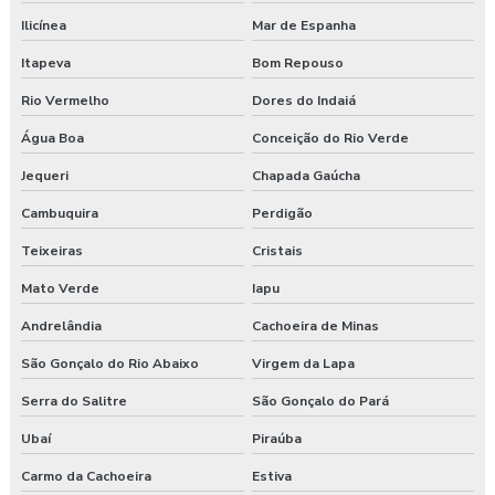
Ilicínea
Mar de Espanha
Itapeva
Bom Repouso
Rio Vermelho
Dores do Indaiá
Água Boa
Conceição do Rio Verde
Jequeri
Chapada Gaúcha
Cambuquira
Perdigão
Teixeiras
Cristais
Mato Verde
Iapu
Andrelândia
Cachoeira de Minas
São Gonçalo do Rio Abaixo
Virgem da Lapa
Serra do Salitre
São Gonçalo do Pará
Ubaí
Piraúba
Carmo da Cachoeira
Estiva