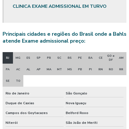
CLINICA EXAME ADMISSIONAL EM TURVO
Avaliação quantitativa de calor
Avaliação quantitativa produtos químicos
Principais cidades e regiões do Brasil onde a Bahls
Avaliação quantitativa de riscos químicos
atende Exame admissional preço:
Avaliação quantitativa de ruído
GO e
RJ
MG
ES
SP
PR
SC
RS
PE
BA
CE
AM
Avaliação quantitativa de vibração
DF
PA
AC
AL
AP
MA
MT
MS
PB
PI
RN
RO
RR
Avaliação de riscos posto de trabalho
SE
TO
Clínica de exame admissional
Rio de Janeiro
São Gonçalo
Clínica exame admissional guarapuava
Duque de Caxias
Nova Iguaçu
Clinica exame admissional em pinhão
Campos dos Goytacazes
Belford Roxo
Clinica exame admissional em turvo
Niterói
São João de Meriti