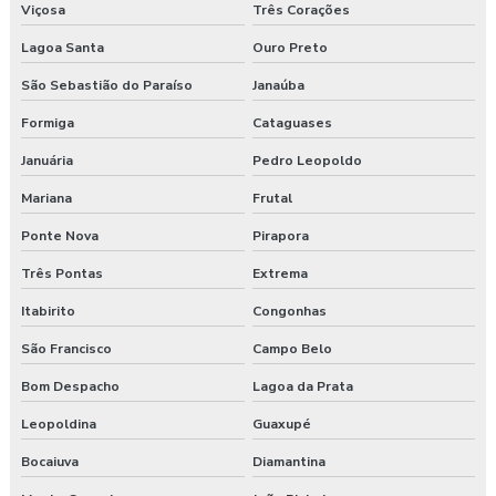
Viçosa
Três Corações
Laudo ergonômico cadeira
Lagoa Santa
Ouro Preto
Laudo ergonômico construção civil
São Sebastião do Paraíso
Janaúba
Laudo ergonômico do trabalho
Formiga
Cataguases
Laudo ergonômico esocial
Januária
Pedro Leopoldo
Mariana
Frutal
Laudo ergonômico de iluminação
Ponte Nova
Pirapora
Laudo ergonômico motorista caminhão
Três Pontas
Extrema
Laudo ergonômico nr17
Itabirito
Congonhas
São Francisco
Campo Belo
Laudo ergonômico pgr
Bom Despacho
Lagoa da Prata
Laudo ergonômico preço
Leopoldina
Guaxupé
Laudo esocial
Bocaiuva
Diamantina
Laudo pgr esocial