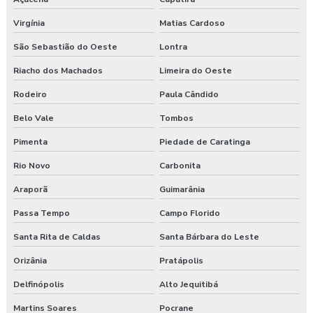
Virgínia
Matias Cardoso
São Sebastião do Oeste
Lontra
Riacho dos Machados
Limeira do Oeste
Rodeiro
Paula Cândido
Belo Vale
Tombos
Pimenta
Piedade de Caratinga
Rio Novo
Carbonita
Araporã
Guimarânia
Passa Tempo
Campo Florido
Santa Rita de Caldas
Santa Bárbara do Leste
Orizânia
Pratápolis
Delfinópolis
Alto Jequitibá
Martins Soares
Pocrane