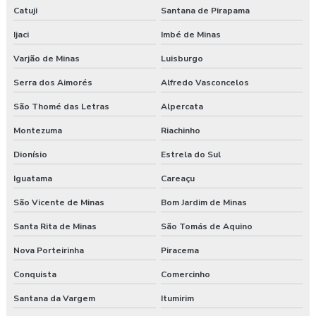
Catuji
Santana de Pirapama
Ijaci
Imbé de Minas
Varjão de Minas
Luisburgo
Serra dos Aimorés
Alfredo Vasconcelos
São Thomé das Letras
Alpercata
Montezuma
Riachinho
Dionísio
Estrela do Sul
Iguatama
Careaçu
São Vicente de Minas
Bom Jardim de Minas
Santa Rita de Minas
São Tomás de Aquino
Nova Porteirinha
Piracema
Conquista
Comercinho
Santana da Vargem
Itumirim