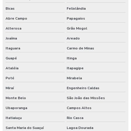
Bicas
Felixlândia
Abre Campo
Papagaios
Alterosa
Grão Mogol
Joaíma
Areado
Itaguara
Carmo de Minas
Guapé
Itinga
Ataléia
Itapagipe
Poté
Mirabela
Miraí
Engenheiro Caldas
Monte Belo
São João das Missões
Ubaporanga
Campos Altos
Itatiaiuçu
Rio Casca
Santa Maria do Suaçuí
Lagoa Dourada