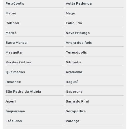
Petrópolis
Volta Redonda
Clínica para fazer exame aso
Macaé
Magé
Clínica de medicina do trabalho
Itaboraí
Cabo Frio
Consultoria ambiental e segurança do trabalho
Maricá
Nova Friburgo
Consultoria empresarial paraná
Barra Mansa
Angra dos Reis
Mesquita
Teresópolis
Consultoria higiene ocupacional
Rio das Ostras
Nilópolis
Consultoria saúde e segurança do trabalho
Queimados
Araruama
Consultoria segurança do trabalho
Resende
Itaguaí
São Pedro da Aldeia
Itaperuna
Consultoria segurança do trabalho curitiba
Japeri
Barra do Piraí
Consultoria segurança do trabalho guarapuava
Saquarema
Seropédica
Consultoria em segurança do trabalho e meio ambiente
Três Rios
Valença