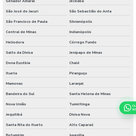
Senador Amaral
Jeceaba
São José do Jacuri
São Sebastião do Anta
São Francisco de Paula
Silvianópolis
Central de Minas
Indianópolis
Heliodora
Córrego Fundo
Salto da Divisa
Jenipapo de Minas
Dona Euzébia
Chalé
Itueta
Piranguçu
Mamonas
Laranjal
Bandeira do Sul
Santa Helena de Minas
Nova União
Tumiritinga
Ch
Wh
Jequitibá
Divisa Nova
Santa Rita do Itueto
Alto Caparaó
Botumirim
Juvenília