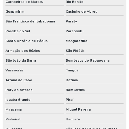
Consultoria e segurança no trabalho
Cachoeiras de Macacu
Rio Bonito
Guapimirim
Casimiro de Abreu
Curso esocial para segurança do trabalho
São Francisco de Itabapoana
Paraty
Curso de nr 17
Paraíba do Sul
Paracambi
Curso nr 31
Santo Antônio de Pádua
Mangaratiba
Curso segurança do trabalho
Armação dos Búzios
São Fidélis
São João da Barra
Bom Jesus do Itabapoana
Empresa de consultoria em saúde e segurança do trabalho
Vassouras
Tanguá
Empresa de consultoria segurança do trabalho
Arraial do Cabo
Itatiaia
Empresa de consultoria técnico de segurança do trabalho
Paty do Alferes
Bom Jardim
Empresa especializada em segurança do trabalho
Iguaba Grande
Piraí
Miracema
Miguel Pereira
Empresa de exame admissional
Pinheiral
Itaocara
Empresa de exame demissional