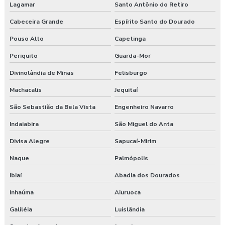
Lagamar
Santo Antônio do Retiro
Cabeceira Grande
Espírito Santo do Dourado
Pouso Alto
Capetinga
Periquito
Guarda-Mor
Divinolândia de Minas
Felisburgo
Machacalis
Jequitaí
São Sebastião da Bela Vista
Engenheiro Navarro
Indaiabira
São Miguel do Anta
Divisa Alegre
Sapucaí-Mirim
Naque
Palmópolis
Ibiaí
Abadia dos Dourados
Inhaúma
Aiuruoca
Galiléia
Luislândia