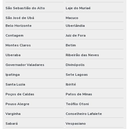
Esocial para segurança do trabalho
São Sebastião do Alto
Laje do Muriaé
Esocial segurança do trabalho empresas
São José de Ubá
Macuco
Belo Horizonte
Uberlândia
Exame admissional guarapuava
Contagem
Juiz de Fora
Exame admissional em pinhão
Montes Claros
Betim
Exame admissional preço
Uberaba
Ribeirão das Neves
Exame admissional em turvo
Governador Valadares
Divinópolis
Ipatinga
Sete Lagoas
Exame aso admissional
Santa Luzia
Ibirité
Exame aso preço
Poços de Caldas
Patos de Minas
Exame aso valor
Pouso Alegre
Teófilo Otoni
Exame demissional preço
Varginha
Conselheiro Lafaiete
Sabará
Vespasiano
Exame demissional valor