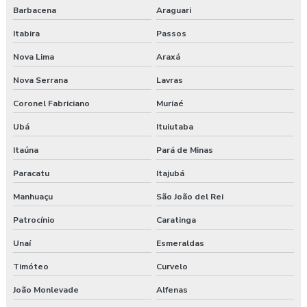
Barbacena
Araguari
Exame médico admissional guarapuava
Itabira
Passos
Exames complementares aso
Nova Lima
Araxá
Nova Serrana
Lavras
Gerenciamento de risco no trabalho
Coronel Fabriciano
Muriaé
Gerenciamento de riscos segurança do trabalho
Ubá
Ituiutaba
Gestão saúde e segurança do trabalho
Itaúna
Pará de Minas
Laudo ambiental e ergonômico do local de trabalho
Paracatu
Itajubá
Manhuaçu
São João del Rei
Laudo de avaliação ergonômica
Patrocínio
Caratinga
Laudo de ergonomia
Unaí
Esmeraldas
Laudo ergonômico
Timóteo
Curvelo
Laudo ergonômico e análise ergonômica do trabalho
João Monlevade
Alfenas