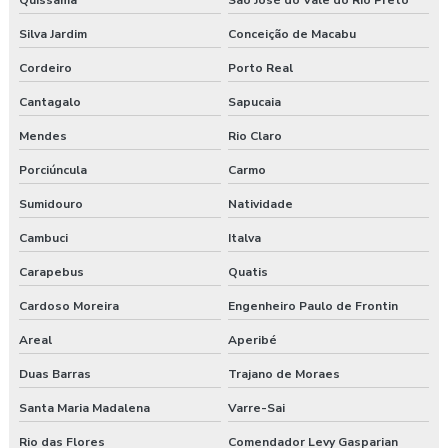
Quissamã
São José do Vale do Rio Preto
Empresa de higiene ocupacional
Silva Jardim
Conceição de Macabu
Cordeiro
Porto Real
Empresa de medicina no trabalho
Cantagalo
Sapucaia
Empresa de prestação de serviços de segurança do trabalho
Mendes
Rio Claro
Empresa prestadora de serviços de segurança do trabalho
Porciúncula
Carmo
Empresa que faz exame admissional
Sumidouro
Natividade
Cambuci
Italva
Empresa que faz pgr
Carapebus
Quatis
Empresa de saúde e segurança do trabalho
Cardoso Moreira
Engenheiro Paulo de Frontin
Empresa de segurança do trabalho
Areal
Aperibé
Empresa de treinamento segurança do trabalho
Duas Barras
Trajano de Moraes
Santa Maria Madalena
Varre-Sai
Empresas de segurança e saúde do trabalho
Rio das Flores
Comendador Levy Gasparian