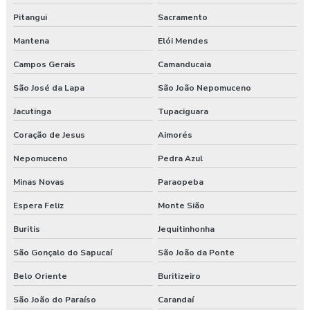
Programa de gerenciamento de riscos ocupacionais
Pitangui
Sacramento
Programa de gerenciamento de riscos segurança do trabalho
Mantena
Elói Mendes
Programa pgr
Campos Gerais
Camanducaia
São José da Lapa
São João Nepomuceno
Programa de prevenção de riscos ergonômicos
Jacutinga
Tupaciguara
Programas de segurança do trabalho na construção civil
Coração de Jesus
Aimorés
Proposta de consultoria segurança do trabalho
Nepomuceno
Pedra Azul
Segurança e medicina do trabalho
Minas Novas
Paraopeba
Espera Feliz
Monte Sião
Serviço de higiene e segurança no trabalho
Buritis
Jequitinhonha
Serviço de segurança do trabalho
São Gonçalo do Sapucaí
São João da Ponte
Serviços de consultoria em segurança do trabalho
Belo Oriente
Buritizeiro
São João do Paraíso
Carandaí
Treinamento de epi nr 6