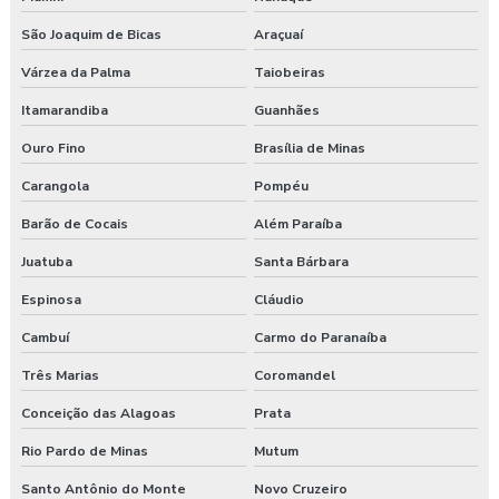
Pgr segurança do trabalho valor
São Joaquim de Bicas
Araçuaí
Pgrtr nr 31
Várzea da Palma
Taiobeiras
Itamarandiba
Guanhães
Plano de atendimento a emergência
Ouro Fino
Brasília de Minas
Plano de atendimento a emergência em obras
Carangola
Pompéu
Programa de gerenciamento de riscos
Barão de Cocais
Além Paraíba
Juatuba
Santa Bárbara
Programa de gerenciamento de riscos ambientais
Espinosa
Cláudio
Programa de gerenciamento de riscos no trabalho rural
Cambuí
Carmo do Paranaíba
Programa de gerenciamento de riscos no trabalho rural pgr
Três Marias
Coromandel
Programa de gerenciamento de riscos nr
Conceição das Alagoas
Prata
Rio Pardo de Minas
Mutum
Programa de gerenciamento de riscos nr 1
Santo Antônio do Monte
Novo Cruzeiro