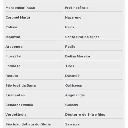
Monsenhor Paulo
Frei Inocêncio
Coronel Murta
Nazareno
Coluna
Pains
Japonvar
Santa Cruz de Minas
Araponga
Pavão
Florestal
Delfim Moreira
Formoso
Tiros
Reduto
Durandé
São José da Barra
Guiricema
Tiradentes
Angelândia
Senador Firmino
Guarani
Verdelândia
Desterro de Entre Rios
São João Batista do Glória
Serrania