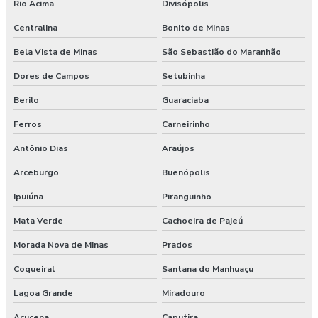
Rio Acima
Divisópolis
Centralina
Bonito de Minas
Bela Vista de Minas
São Sebastião do Maranhão
Dores de Campos
Setubinha
Berilo
Guaraciaba
Ferros
Carneirinho
Antônio Dias
Araújos
Arceburgo
Buenópolis
Ipuiúna
Piranguinho
Mata Verde
Cachoeira de Pajeú
Morada Nova de Minas
Prados
Coqueiral
Santana do Manhuaçu
Lagoa Grande
Miradouro
Açucena
Caputira