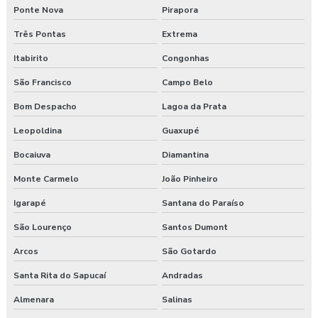
Laudo ergonômico pgr
Ponte Nova
Pirapora
Laudo ergonômico preço
Três Pontas
Extrema
Itabirito
Congonhas
Laudo esocial
São Francisco
Campo Belo
Laudo pgr esocial
Bom Despacho
Lagoa da Prata
Laudo sst esocial
Leopoldina
Guaxupé
Laudo técnico ergonômico
Bocaiuva
Diamantina
Monte Carmelo
João Pinheiro
Medicina do trabalho
Igarapé
Santana do Paraíso
Nr 31 treinamento máquinas agrícolas
São Lourenço
Santos Dumont
Orçamento laudo ergonômico
Arcos
São Gotardo
Santa Rita do Sapucaí
Andradas
Pgr rural
Almenara
Salinas
Pgr segurança do trabalho