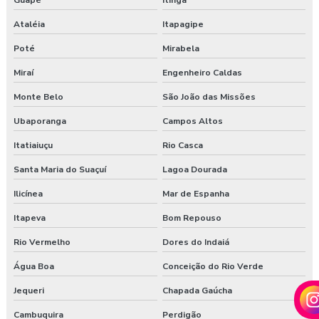
Guapé
Itinga
Ataléia
Itapagipe
Poté
Mirabela
Miraí
Engenheiro Caldas
Monte Belo
São João das Missões
Ubaporanga
Campos Altos
Itatiaiuçu
Rio Casca
Santa Maria do Suaçuí
Lagoa Dourada
Ilicínea
Mar de Espanha
Itapeva
Bom Repouso
Rio Vermelho
Dores do Indaiá
Água Boa
Conceição do Rio Verde
Jequeri
Chapada Gaúcha
Cambuquira
Perdigão