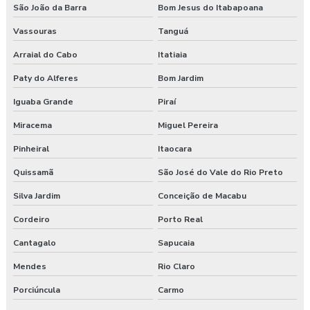
São João da Barra
Bom Jesus do Itabapoana
Empresa especializada em segurança do trabalho
Vassouras
Tanguá
Empresa de exame admissional
Arraial do Cabo
Itatiaia
Paty do Alferes
Bom Jardim
Empresa de exame demissional
Iguaba Grande
Piraí
Empresa de higiene ocupacional
Miracema
Miguel Pereira
Empresa de medicina no trabalho
Pinheiral
Itaocara
Empresa de prestação de serviços de segurança do trabalho
Quissamã
São José do Vale do Rio Preto
Silva Jardim
Conceição de Macabu
Empresa prestadora de serviços de segurança do trabalho
Cordeiro
Porto Real
Empresa que faz exame admissional
Cantagalo
Sapucaia
Empresa que faz pgr
Mendes
Rio Claro
Empresa de saúde e segurança do trabalho
Porciúncula
Carmo