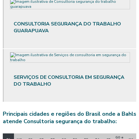
Avaliação de posto de trabalho
Avaliação qualitativa de ruído
CONSULTORIA SEGURANÇA DO TRABALHO
Avaliação qualitativa de vibração
GUARAPUAVA
Avaliação quantitativa agentes químicos
Avaliação quantitativa de calor
Avaliação quantitativa produtos químicos
SERVIÇOS DE CONSULTORIA EM SEGURANÇA
Avaliação quantitativa de riscos químicos
DO TRABALHO
Avaliação quantitativa de ruído
Avaliação quantitativa de vibração
Principais cidades e regiões do Brasil onde a Bahls
atende Consultoria segurança do trabalho:
Avaliação de riscos posto de trabalho
Clínica de exame admissional
GO e