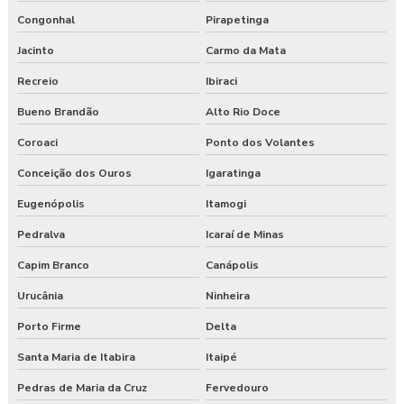
Congonhal
Pirapetinga
Jacinto
Carmo da Mata
Recreio
Ibiraci
Bueno Brandão
Alto Rio Doce
Coroaci
Ponto dos Volantes
Conceição dos Ouros
Igaratinga
Eugenópolis
Itamogi
Pedralva
Icaraí de Minas
Capim Branco
Canápolis
Urucânia
Ninheira
Porto Firme
Delta
Santa Maria de Itabira
Itaipé
Pedras de Maria da Cruz
Fervedouro