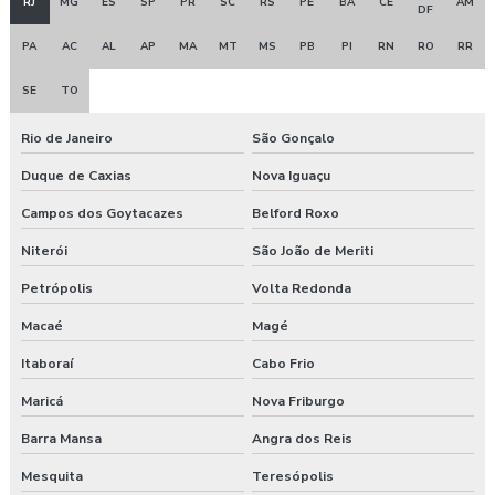
RJ
MG
ES
SP
PR
SC
RS
PE
BA
CE
AM
DF
Clínica exame admissional guarapuava
PA
AC
AL
AP
MA
MT
MS
PB
PI
RN
RO
RR
Clinica exame admissional em pinhão
SE
TO
Clinica exame admissional em turvo
Rio de Janeiro
São Gonçalo
Clínica para fazer exame aso
Duque de Caxias
Nova Iguaçu
Campos dos Goytacazes
Belford Roxo
Clínica de medicina do trabalho
Niterói
São João de Meriti
Consultoria ambiental e segurança do trabalho
Petrópolis
Volta Redonda
Consultoria empresarial paraná
Macaé
Magé
Consultoria higiene ocupacional
Itaboraí
Cabo Frio
Maricá
Nova Friburgo
Consultoria saúde e segurança do trabalho
Barra Mansa
Angra dos Reis
Consultoria segurança do trabalho
Mesquita
Teresópolis