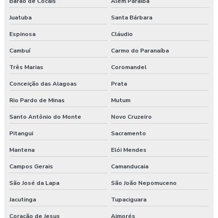
Barão de Cocais
Além Paraíba
Programa de gerenciamento de riscos no trabalho rural pgr
Juatuba
Santa Bárbara
Programa de gerenciamento de riscos nr
Espinosa
Cláudio
Programa de gerenciamento de riscos nr 1
Cambuí
Carmo do Paranaíba
Três Marias
Coromandel
Programa de gerenciamento de riscos ocupacionais
Conceição das Alagoas
Prata
Programa de gerenciamento de riscos segurança do trabalho
Rio Pardo de Minas
Mutum
Programa pgr
Santo Antônio do Monte
Novo Cruzeiro
Programa de prevenção de riscos ergonômicos
Pitangui
Sacramento
Mantena
Elói Mendes
Programas de segurança do trabalho na construção civil
Campos Gerais
Camanducaia
Proposta de consultoria segurança do trabalho
São José da Lapa
São João Nepomuceno
Segurança e medicina do trabalho
Jacutinga
Tupaciguara
Serviço de higiene e segurança no trabalho
Coração de Jesus
Aimorés