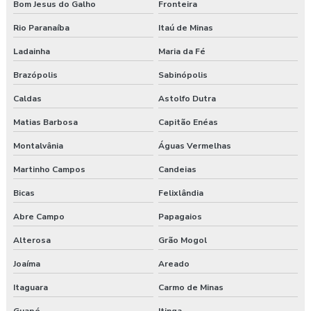
Bom Jesus do Galho
Fronteira
Rio Paranaíba
Itaú de Minas
Ladainha
Maria da Fé
Brazópolis
Sabinópolis
Caldas
Astolfo Dutra
Matias Barbosa
Capitão Enéas
Montalvânia
Águas Vermelhas
Martinho Campos
Candeias
Bicas
Felixlândia
Abre Campo
Papagaios
Alterosa
Grão Mogol
Joaíma
Areado
Itaguara
Carmo de Minas