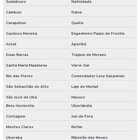
Sumidouro
Natividade
Empresa de segurança do trabalho
Cambuci
Italva
Empresa de treinamento segurança do trabalho
Carapebus
Quatis
Empresas de segurança e saúde do trabalho
Cardoso Moreira
Engenheiro Paulo de Frontin
Areal
Aperibé
Esocial para segurança do trabalho
Duas Barras
Trajano de Moraes
Esocial segurança do trabalho empresas
Santa Maria Madalena
Varre-Sai
Exame admissional guarapuava
Rio das Flores
Comendador Levy Gasparian
Exame admissional em pinhão
São Sebastião do Alto
Laje do Muriaé
São José de Ubá
Macuco
Exame admissional preço
Belo Horizonte
Uberlândia
Exame admissional em turvo
Contagem
Juiz de Fora
Exame aso admissional
Montes Claros
Betim
Uberaba
Ribeirão das Neves
Exame aso preço