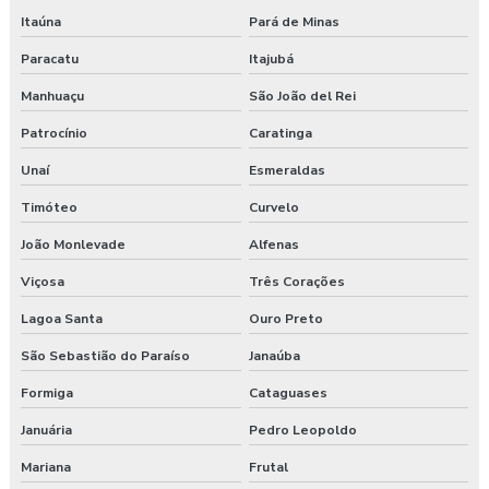
Itaúna
Pará de Minas
Laudo de ergonomia
Paracatu
Itajubá
Laudo ergonômico
Manhuaçu
São João del Rei
Laudo ergonômico e análise ergonômica do trabalho
Patrocínio
Caratinga
Laudo ergonômico cadeira
Unaí
Esmeraldas
Timóteo
Curvelo
Laudo ergonômico construção civil
João Monlevade
Alfenas
Laudo ergonômico do trabalho
Viçosa
Três Corações
Laudo ergonômico esocial
Lagoa Santa
Ouro Preto
Laudo ergonômico de iluminação
São Sebastião do Paraíso
Janaúba
Formiga
Cataguases
Laudo ergonômico motorista caminhão
Januária
Pedro Leopoldo
Laudo ergonômico nr17
Mariana
Frutal