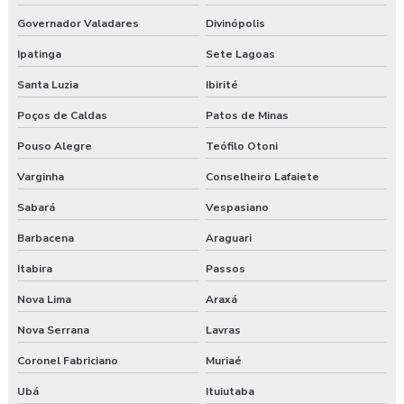
Governador Valadares
Divinópolis
Exame aso valor
Ipatinga
Sete Lagoas
Exame demissional preço
Santa Luzia
Ibirité
Exame demissional valor
Poços de Caldas
Patos de Minas
Pouso Alegre
Teófilo Otoni
Exame médico admissional guarapuava
Varginha
Conselheiro Lafaiete
Exames complementares aso
Sabará
Vespasiano
Gerenciamento de risco no trabalho
Barbacena
Araguari
Gerenciamento de riscos segurança do trabalho
Itabira
Passos
Nova Lima
Araxá
Gestão saúde e segurança do trabalho
Nova Serrana
Lavras
Laudo ambiental e ergonômico do local de trabalho
Coronel Fabriciano
Muriaé
Laudo de avaliação ergonômica
Ubá
Ituiutaba