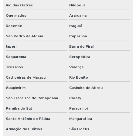
Consultoria segurança do trabalho curitiba
Rio das Ostras
Nilópolis
Consultoria segurança do trabalho guarapuava
Queimados
Araruama
Resende
Itaguaí
Consultoria em segurança do trabalho e meio ambiente
São Pedro da Aldeia
Itaperuna
Consultoria e segurança no trabalho
Japeri
Barra do Piraí
Curso esocial para segurança do trabalho
Saquarema
Seropédica
Três Rios
Valença
Curso de nr 17
Cachoeiras de Macacu
Rio Bonito
Curso nr 31
Guapimirim
Casimiro de Abreu
Curso segurança do trabalho
São Francisco de Itabapoana
Paraty
Empresa de consultoria em saúde e segurança do trabalho
Paraíba do Sul
Paracambi
Santo Antônio de Pádua
Mangaratiba
Empresa de consultoria segurança do trabalho
Armação dos Búzios
São Fidélis
Empresa de consultoria técnico de segurança do trabalho