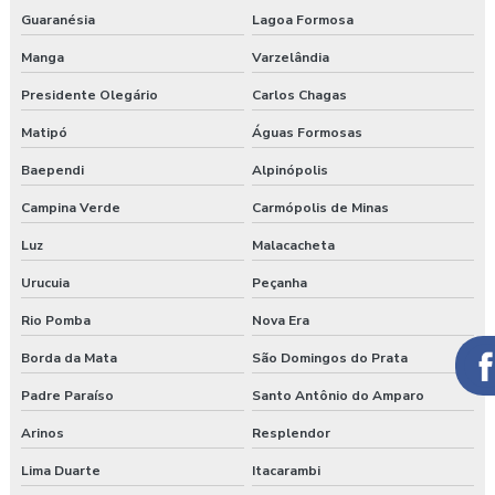
Guaranésia
Lagoa Formosa
Manga
Varzelândia
Presidente Olegário
Carlos Chagas
Matipó
Águas Formosas
Baependi
Alpinópolis
Campina Verde
Carmópolis de Minas
Luz
Malacacheta
Urucuia
Peçanha
Rio Pomba
Nova Era
Borda da Mata
São Domingos do Prata
Padre Paraíso
Santo Antônio do Amparo
Arinos
Resplendor
Lima Duarte
Itacarambi