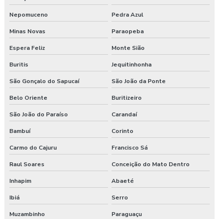
Nepomuceno
Pedra Azul
Serviço de segurança do trabalho
Minas Novas
Paraopeba
Serviços de consultoria em segurança do trabalho
Espera Feliz
Monte Sião
Treinamento de epi nr 6
Buritis
Jequitinhonha
Treinamento de ergonomia
São Gonçalo do Sapucaí
São João da Ponte
Belo Oriente
Buritizeiro
Treinamento ergonomia levantamento de peso
São João do Paraíso
Carandaí
Treinamento de integração nr 31
Bambuí
Corinto
Treinamento nr 31
Carmo do Cajuru
Francisco Sá
Treinamento nr 5
Raul Soares
Conceição do Mato Dentro
Inhapim
Abaeté
Treinamento nr 6
Ibiá
Serro
Treinamento online nr 10 Segurança Eletricidade
Muzambinho
Paraguaçu