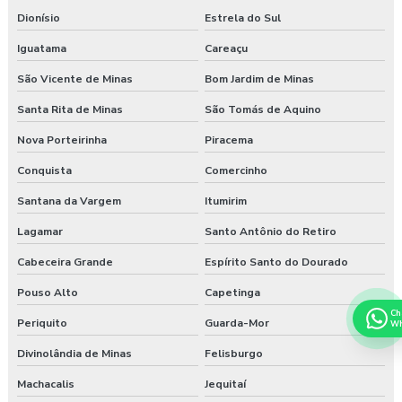
Dionísio
Estrela do Sul
Iguatama
Careaçu
São Vicente de Minas
Bom Jardim de Minas
Santa Rita de Minas
São Tomás de Aquino
Nova Porteirinha
Piracema
Conquista
Comercinho
Santana da Vargem
Itumirim
Lagamar
Santo Antônio do Retiro
Cabeceira Grande
Espírito Santo do Dourado
Pouso Alto
Capetinga
Ch
Periquito
Guarda-Mor
Wh
Divinolândia de Minas
Felisburgo
Machacalis
Jequitaí