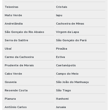
Teixeiras
Cristais
Mato Verde
Iapu
Andrelândia
Cachoeira de Minas
São Gonçalo do Rio Abaixo
Virgem da Lapa
Serra do Salitre
São Gonçalo do Pará
Ubaí
Piraúba
Carmo da Cachoeira
Estiva
Prudente de Morais
Caetanópolis
Cabo Verde
Campo do Meio
Gouveia
São João do Manhuaçu
Resende Costa
São Tiago
Planura
Itanhomi
Antônio Carlos
Juruaia