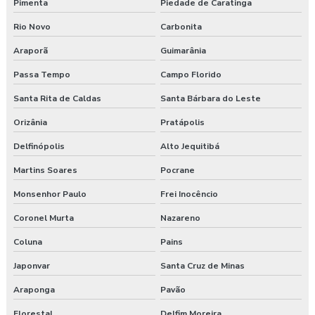
Pimenta
Piedade de Caratinga
Rio Novo
Carbonita
Araporã
Guimarânia
Passa Tempo
Campo Florido
Santa Rita de Caldas
Santa Bárbara do Leste
Orizânia
Pratápolis
Delfinópolis
Alto Jequitibá
Martins Soares
Pocrane
Monsenhor Paulo
Frei Inocêncio
Coronel Murta
Nazareno
Coluna
Pains
Japonvar
Santa Cruz de Minas
Araponga
Pavão
Florestal
Delfim Moreira