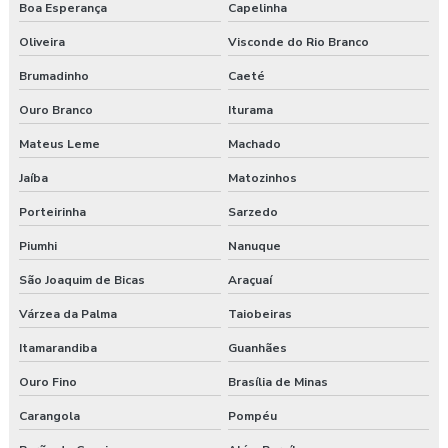
Boa Esperança
Capelinha
Pgr segurança do trabalho esocial
Oliveira
Visconde do Rio Branco
Pgr segurança do trabalho nr
Brumadinho
Caeté
Ouro Branco
Iturama
Pgr segurança do trabalho nr 01
Mateus Leme
Machado
Pgr segurança do trabalho valor
Jaíba
Matozinhos
Pgrtr nr 31
Porteirinha
Sarzedo
Plano de atendimento a emergência
Piumhi
Nanuque
São Joaquim de Bicas
Araçuaí
Plano de atendimento a emergência em obras
Várzea da Palma
Taiobeiras
Programa de gerenciamento de riscos
Itamarandiba
Guanhães
Programa de gerenciamento de riscos ambientais
Ouro Fino
Brasília de Minas
Programa de gerenciamento de riscos no trabalho rural
Carangola
Pompéu