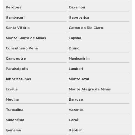
Treinamento online nr 12 Máquinas e Equipamentos
Perdões
Caxambu
Itambacuri
Itapecerica
Treinamento online nr 33 Espaço Confinado
Santa Vitória
Carmo do Rio Claro
Treinamento online nr 35 Segurança Trabalho em Altura
Monte Santo de Minas
Lajinha
Treinamento saúde e segurança do trabalho
Conselheiro Pena
Divino
Treinamento segurança do trabalho
Campestre
Manhumirim
Paraisópolis
Lambari
Treinamento de segurança do trabalho na construção civil
Jaboticatubas
Monte Azul
Valor para elaboração de pgr
Ervália
Monte Alegre de Minas
Medina
Barroso
Turmalina
Vazante
Simonésia
Caraí
Ipanema
Itaobim