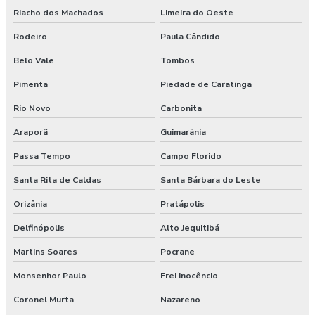
Riacho dos Machados
Limeira do Oeste
Rodeiro
Paula Cândido
Belo Vale
Tombos
Pimenta
Piedade de Caratinga
Rio Novo
Carbonita
Araporã
Guimarânia
Passa Tempo
Campo Florido
Santa Rita de Caldas
Santa Bárbara do Leste
Orizânia
Pratápolis
Delfinópolis
Alto Jequitibá
Martins Soares
Pocrane
Monsenhor Paulo
Frei Inocêncio
Coronel Murta
Nazareno