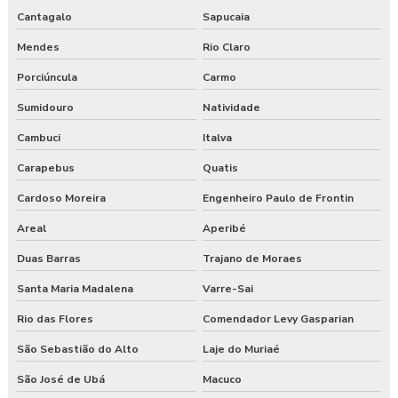
Cantagalo
Sapucaia
Empresa prestadora de serviços de segurança do trabalho
Mendes
Rio Claro
Empresa que faz exame admissional
Porciúncula
Carmo
Empresa que faz pgr
Sumidouro
Natividade
Cambuci
Italva
Empresa de saúde e segurança do trabalho
Carapebus
Quatis
Empresa de segurança do trabalho
Cardoso Moreira
Engenheiro Paulo de Frontin
Empresa de treinamento segurança do trabalho
Areal
Aperibé
Empresas de segurança e saúde do trabalho
Duas Barras
Trajano de Moraes
Santa Maria Madalena
Varre-Sai
Esocial para segurança do trabalho
Rio das Flores
Comendador Levy Gasparian
Esocial segurança do trabalho empresas
São Sebastião do Alto
Laje do Muriaé
Exame admissional guarapuava
São José de Ubá
Macuco