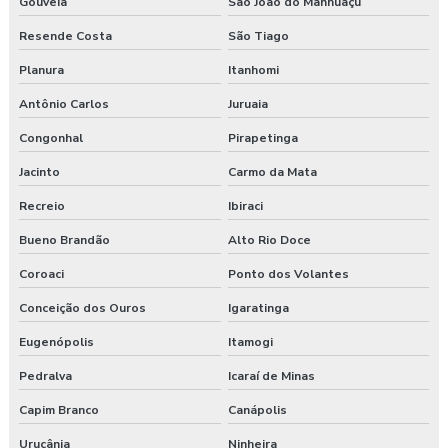
Gouveia
São João do Manhuaçu
Resende Costa
São Tiago
Planura
Itanhomi
Antônio Carlos
Juruaia
Congonhal
Pirapetinga
Jacinto
Carmo da Mata
Recreio
Ibiraci
Bueno Brandão
Alto Rio Doce
Coroaci
Ponto dos Volantes
Conceição dos Ouros
Igaratinga
Eugenópolis
Itamogi
Pedralva
Icaraí de Minas
Capim Branco
Canápolis
Urucânia
Ninheira