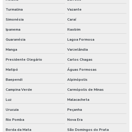
Valor para elaboração de pgr
Turmalina
Vazante
Simonésia
Caraí
Ipanema
Itaobim
Guaranésia
Lagoa Formosa
Manga
Varzelândia
Presidente Olegário
Carlos Chagas
Matipó
Águas Formosas
Baependi
Alpinópolis
Campina Verde
Carmópolis de Minas
Luz
Malacacheta
Urucuia
Peçanha
Rio Pomba
Nova Era
Borda da Mata
São Domingos do Prata