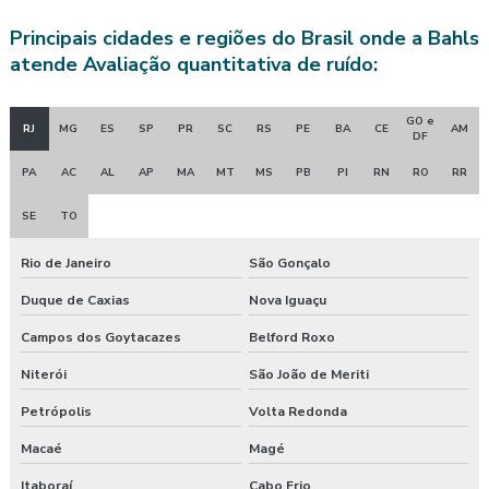
Principais cidades e regiões do Brasil onde a Bahls
Avaliação quantitativa de ruído
atende Avaliação quantitativa de ruído:
Avaliação quantitativa de vibração
GO e
RJ
MG
ES
SP
PR
SC
RS
PE
BA
CE
AM
Avaliação de riscos posto de trabalho
DF
PA
AC
AL
AP
MA
MT
MS
PB
PI
RN
RO
RR
Clínica de exame admissional
SE
TO
Clínica exame admissional guarapuava
Rio de Janeiro
São Gonçalo
Clinica exame admissional em pinhão
Duque de Caxias
Nova Iguaçu
Clinica exame admissional em turvo
Campos dos Goytacazes
Belford Roxo
Clínica para fazer exame aso
Niterói
São João de Meriti
Petrópolis
Volta Redonda
Clínica de medicina do trabalho
Macaé
Magé
Consultoria ambiental e segurança do trabalho
Itaboraí
Cabo Frio