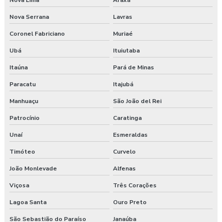
Nova Lima
Araxá
Nova Serrana
Lavras
Gerenciamento de riscos segurança do trabalho
Coronel Fabriciano
Muriaé
Gestão saúde e segurança do trabalho
Ubá
Ituiutaba
Laudo ambiental e ergonômico do local de trabalho
Itaúna
Pará de Minas
Laudo de avaliação ergonômica
Paracatu
Itajubá
Manhuaçu
São João del Rei
Laudo de ergonomia
Patrocínio
Caratinga
Laudo ergonômico
Unaí
Esmeraldas
Laudo ergonômico e análise ergonômica do trabalho
Timóteo
Curvelo
Laudo ergonômico cadeira
João Monlevade
Alfenas
Viçosa
Três Corações
Laudo ergonômico construção civil
Lagoa Santa
Ouro Preto
Laudo ergonômico do trabalho
São Sebastião do Paraíso
Janaúba