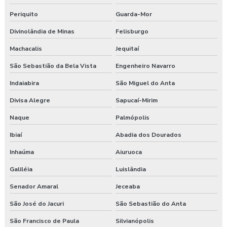
Periquito
Guarda-Mor
Divinolândia de Minas
Felisburgo
Machacalis
Jequitaí
São Sebastião da Bela Vista
Engenheiro Navarro
Indaiabira
São Miguel do Anta
Divisa Alegre
Sapucaí-Mirim
Naque
Palmópolis
Ibiaí
Abadia dos Dourados
Inhaúma
Aiuruoca
Galiléia
Luislândia
Senador Amaral
Jeceaba
São José do Jacuri
São Sebastião do Anta
São Francisco de Paula
Silvianópolis