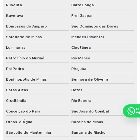
Rubelita
Barra Longa
Itaverava
Frei Gaspar
Bom Jesus do Amparo
São Domingos das Dores
Soledade de Minas
Mendes Pimentel
Luminárias
Cipotânea
Patrocínio do Muriaé
Rio Manso
Pai Pedro
Pirajuba
Bonfinópolis de Minas
Senhora de Oliveira
Catas Altas
Datas
Crucilândia
Rio Espera
Ch
Conceição do Pará
São José do Goiabal
Wh
Olhos-d'Água
Bocaina de Minas
São João do Manteninha
Santana do Riacho