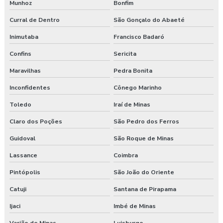
Munhoz
Bonfim
Curral de Dentro
São Gonçalo do Abaeté
Inimutaba
Francisco Badaró
Confins
Sericita
Maravilhas
Pedra Bonita
Inconfidentes
Cônego Marinho
Toledo
Iraí de Minas
Claro dos Poções
São Pedro dos Ferros
Guidoval
São Roque de Minas
Lassance
Coimbra
Pintópolis
São João do Oriente
Catuji
Santana de Pirapama
Ijaci
Imbé de Minas