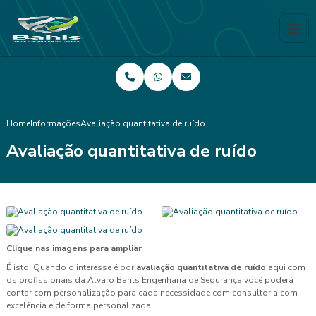
Home
Informações
Avaliação quantitativa de ruído
Avaliação quantitativa de ruído
Clique nas imagens para ampliar
É isto! Quando o interesse é por
avaliação quantitativa de ruído
aqui com
os profissionais da Alvaro Bahls Engenharia de Segurança você poderá
contar com personalização para cada necessidade com consultoria com
excelência e de forma personalizada.