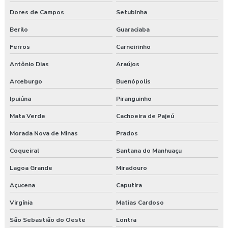
Dores de Campos
Setubinha
Berilo
Guaraciaba
Ferros
Carneirinho
Antônio Dias
Araújos
Arceburgo
Buenópolis
Ipuiúna
Piranguinho
Mata Verde
Cachoeira de Pajeú
Morada Nova de Minas
Prados
Coqueiral
Santana do Manhuaçu
Lagoa Grande
Miradouro
Açucena
Caputira
Virgínia
Matias Cardoso
São Sebastião do Oeste
Lontra