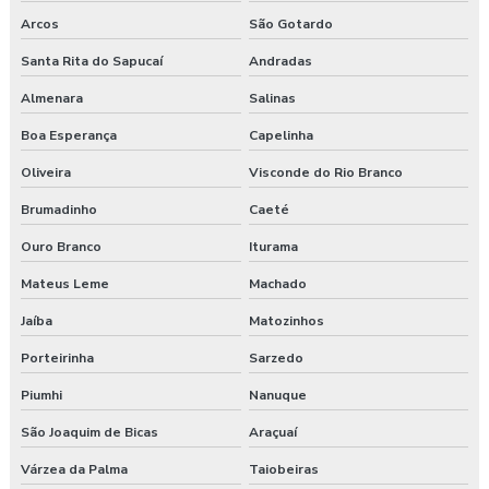
Medicina do trabalho
Arcos
São Gotardo
Nr 31 treinamento máquinas agrícolas
Santa Rita do Sapucaí
Andradas
Orçamento laudo ergonômico
Almenara
Salinas
Boa Esperança
Capelinha
Pgr rural
Oliveira
Visconde do Rio Branco
Pgr segurança do trabalho
Brumadinho
Caeté
Pgr segurança do trabalho esocial
Ouro Branco
Iturama
Pgr segurança do trabalho nr
Mateus Leme
Machado
Jaíba
Matozinhos
Pgr segurança do trabalho nr 01
Porteirinha
Sarzedo
Pgr segurança do trabalho valor
Piumhi
Nanuque
Pgrtr nr 31
São Joaquim de Bicas
Araçuaí
Plano de atendimento a emergência
Várzea da Palma
Taiobeiras