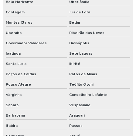
Belo Horizonte
Uberlândia
Exame admissional em pinhão
Contagem
Juiz de Fora
Exame admissional preço
Montes Claros
Betim
Exame admissional em turvo
Uberaba
Ribeirão das Neves
Exame aso admissional
Governador Valadares
Divinópolis
Ipatinga
Sete Lagoas
Exame aso preço
Santa Luzia
Ibirité
Exame aso valor
Poços de Caldas
Patos de Minas
Exame demissional preço
Pouso Alegre
Teófilo Otoni
Exame demissional valor
Varginha
Conselheiro Lafaiete
Sabará
Vespasiano
Exame médico admissional guarapuava
Barbacena
Araguari
Exames complementares aso
Itabira
Passos
Gerenciamento de risco no trabalho