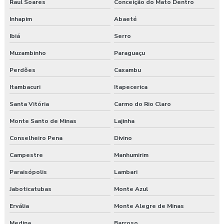
Raul Soares
Conceição do Mato Dentro
Treinamento nr 31
Inhapim
Abaeté
Ibiá
Serro
Treinamento nr 5
Muzambinho
Paraguaçu
Treinamento nr 6
Perdões
Caxambu
Treinamento online nr 10 Segurança Eletricidade
Itambacuri
Itapecerica
Treinamento online nr 12 Máquinas e Equipamentos
Santa Vitória
Carmo do Rio Claro
Monte Santo de Minas
Lajinha
Treinamento online nr 33 Espaço Confinado
Conselheiro Pena
Divino
Treinamento online nr 35 Segurança Trabalho em Altura
Campestre
Manhumirim
Treinamento saúde e segurança do trabalho
Paraisópolis
Lambari
Treinamento segurança do trabalho
Jaboticatubas
Monte Azul
Ervália
Monte Alegre de Minas
Treinamento de segurança do trabalho na construção civil
Medina
Barroso