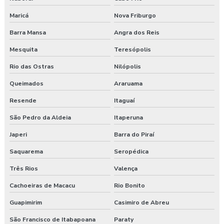
Consultoria empresarial paraná
Maricá
Nova Friburgo
Consultoria higiene ocupacional
Barra Mansa
Angra dos Reis
Mesquita
Teresópolis
Consultoria saúde e segurança do trabalho
Rio das Ostras
Nilópolis
Consultoria segurança do trabalho
Queimados
Araruama
Consultoria segurança do trabalho curitiba
Resende
Itaguaí
São Pedro da Aldeia
Itaperuna
Consultoria segurança do trabalho guarapuava
Japeri
Barra do Piraí
Consultoria em segurança do trabalho e meio ambiente
Saquarema
Seropédica
Consultoria e segurança no trabalho
Três Rios
Valença
Curso esocial para segurança do trabalho
Cachoeiras de Macacu
Rio Bonito
Guapimirim
Casimiro de Abreu
Curso de nr 17
São Francisco de Itabapoana
Paraty