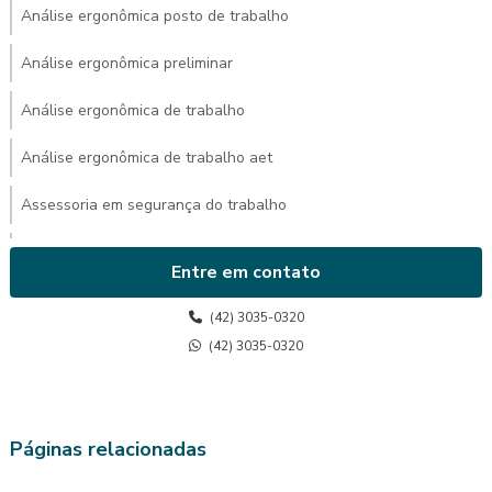
Análise ergonômica posto de trabalho
Análise ergonômica preliminar
Análise ergonômica de trabalho
Análise ergonômica de trabalho aet
Assessoria em segurança do trabalho
Avaliação ambiental de calor
Entre em contato
Avaliação de calor
(42) 3035-0320
Avaliação de calor segurança do trabalho
(42) 3035-0320
Avaliação do posto de trabalho ergonomia
Avaliação ergonômica
Páginas relacionadas
Avaliação ergonômica de postos de trabalho