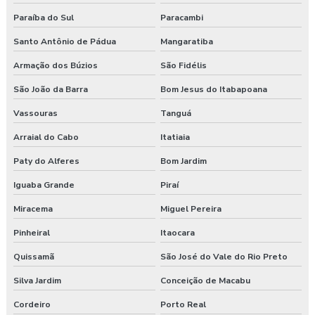
Curso nr 31
Paraíba do Sul
Paracambi
Curso segurança do trabalho
Santo Antônio de Pádua
Mangaratiba
Empresa de consultoria em saúde e segurança do trabalho
Armação dos Búzios
São Fidélis
São João da Barra
Bom Jesus do Itabapoana
Empresa de consultoria segurança do trabalho
Vassouras
Tanguá
Empresa de consultoria técnico de segurança do trabalho
Arraial do Cabo
Itatiaia
Empresa especializada em segurança do trabalho
Paty do Alferes
Bom Jardim
Empresa de exame admissional
Iguaba Grande
Piraí
Miracema
Miguel Pereira
Empresa de exame demissional
Pinheiral
Itaocara
Empresa de higiene ocupacional
Quissamã
São José do Vale do Rio Preto
Empresa de medicina no trabalho
Silva Jardim
Conceição de Macabu
Empresa de prestação de serviços de segurança do trabalho
Cordeiro
Porto Real