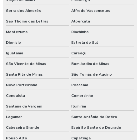
Varjão de Minas
Luisburgo
Serra dos Aimorés
Alfredo Vasconcelos
São Thomé das Letras
Alpercata
Montezuma
Riachinho
Dionísio
Estrela do Sul
Iguatama
Careaçu
São Vicente de Minas
Bom Jardim de Minas
Santa Rita de Minas
São Tomás de Aquino
Nova Porteirinha
Piracema
Conquista
Comercinho
Santana da Vargem
Itumirim
Lagamar
Santo Antônio do Retiro
Cabeceira Grande
Espírito Santo do Dourado
Pouso Alto
Capetinga