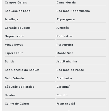
Programa de prevenção de riscos ergonômicos
Campos Gerais
Camanducaia
São José da Lapa
São João Nepomuceno
Programas de segurança do trabalho na construção civil
Jacutinga
Tupaciguara
Proposta de consultoria segurança do trabalho
Coração de Jesus
Aimorés
Segurança e medicina do trabalho
Nepomuceno
Pedra Azul
Serviço de higiene e segurança no trabalho
Minas Novas
Paraopeba
Espera Feliz
Monte Sião
Serviço de segurança do trabalho
Buritis
Jequitinhonha
Serviços de consultoria em segurança do trabalho
São Gonçalo do Sapucaí
São João da Ponte
Treinamento de epi nr 6
Belo Oriente
Buritizeiro
Treinamento de ergonomia
São João do Paraíso
Carandaí
Bambuí
Corinto
Treinamento ergonomia levantamento de peso
Carmo do Cajuru
Francisco Sá
Treinamento de integração nr 31