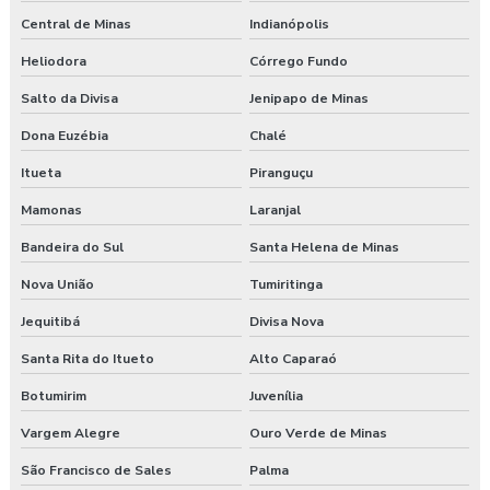
Central de Minas
Indianópolis
Heliodora
Córrego Fundo
Salto da Divisa
Jenipapo de Minas
Dona Euzébia
Chalé
Itueta
Piranguçu
Mamonas
Laranjal
Bandeira do Sul
Santa Helena de Minas
Nova União
Tumiritinga
Jequitibá
Divisa Nova
Santa Rita do Itueto
Alto Caparaó
Botumirim
Juvenília
Vargem Alegre
Ouro Verde de Minas
São Francisco de Sales
Palma