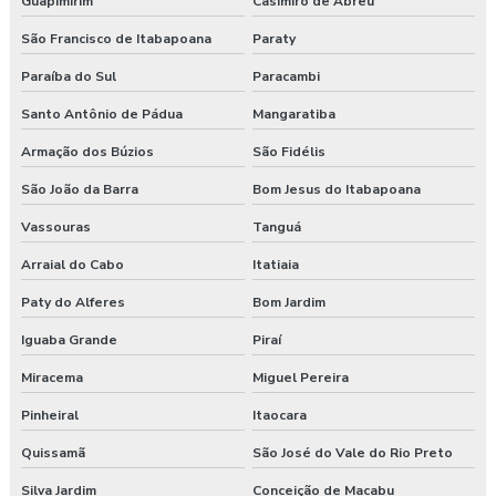
Guapimirim
Casimiro de Abreu
Curso esocial para segurança do trabalho
São Francisco de Itabapoana
Paraty
Curso de nr 17
Paraíba do Sul
Paracambi
Curso nr 31
Santo Antônio de Pádua
Mangaratiba
Curso segurança do trabalho
Armação dos Búzios
São Fidélis
São João da Barra
Bom Jesus do Itabapoana
Empresa de consultoria em saúde e segurança do trabalho
Vassouras
Tanguá
Empresa de consultoria segurança do trabalho
Arraial do Cabo
Itatiaia
Empresa de consultoria técnico de segurança do trabalho
Paty do Alferes
Bom Jardim
Empresa especializada em segurança do trabalho
Iguaba Grande
Piraí
Miracema
Miguel Pereira
Empresa de exame admissional
Pinheiral
Itaocara
Empresa de exame demissional
Quissamã
São José do Vale do Rio Preto
Empresa de higiene ocupacional
Silva Jardim
Conceição de Macabu