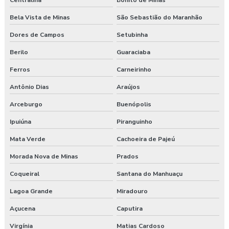
Centralina
Bonito de Minas
Bela Vista de Minas
São Sebastião do Maranhão
Dores de Campos
Setubinha
Berilo
Guaraciaba
Ferros
Carneirinho
Antônio Dias
Araújos
Arceburgo
Buenópolis
Ipuiúna
Piranguinho
Mata Verde
Cachoeira de Pajeú
Morada Nova de Minas
Prados
Coqueiral
Santana do Manhuaçu
Lagoa Grande
Miradouro
Açucena
Caputira
Virgínia
Matias Cardoso