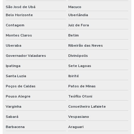
Esocial segurança do trabalho empresas
São José de Ubá
Macuco
Belo Horizonte
Uberlândia
Exame admissional guarapuava
Contagem
Juiz de Fora
Exame admissional em pinhão
Montes Claros
Betim
Exame admissional preço
Uberaba
Ribeirão das Neves
Exame admissional em turvo
Governador Valadares
Divinópolis
Ipatinga
Sete Lagoas
Exame aso admissional
Santa Luzia
Ibirité
Exame aso preço
Poços de Caldas
Patos de Minas
Exame aso valor
Pouso Alegre
Teófilo Otoni
Exame demissional preço
Varginha
Conselheiro Lafaiete
Sabará
Vespasiano
Exame demissional valor
Barbacena
Araguari
Exame médico admissional guarapuava