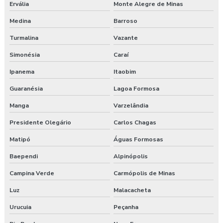
Ervália
Monte Alegre de Minas
Treinamento segurança do trabalho
Medina
Barroso
Treinamento de segurança do trabalho na construção civil
Turmalina
Vazante
Valor para elaboração de pgr
Simonésia
Caraí
Ipanema
Itaobim
Guaranésia
Lagoa Formosa
Manga
Varzelândia
Presidente Olegário
Carlos Chagas
Matipó
Águas Formosas
Baependi
Alpinópolis
Campina Verde
Carmópolis de Minas
Luz
Malacacheta
Urucuia
Peçanha