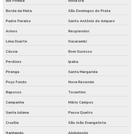
Rio Pomba
Nova Era
Borda da Mata
São Domingos do Prata
Padre Paraíso
Santo Antônio do Amparo
Arinos
Resplendor
Lima Duarte
Itacarambi
Cássia
Bom Sucesso
Perdizes
Ipaba
Piranga
Santa Margarida
Poço Fundo
Nova Resende
Raposos
Tocantins
Campanha
Mário Campos
Santa Juliana
Passa Quatro
Cruzília
São João Evangelista
Itanhandu
Alvinópolis