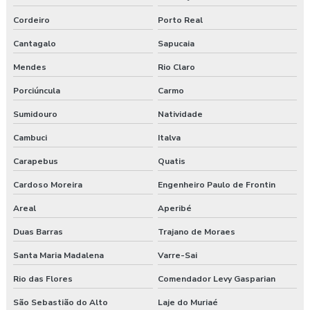
Cordeiro
Porto Real
Empresa de medicina no trabalho
Cantagalo
Sapucaia
Empresa de prestação de serviços de segurança do trabalho
Mendes
Rio Claro
Empresa prestadora de serviços de segurança do trabalho
Porciúncula
Carmo
Empresa que faz exame admissional
Sumidouro
Natividade
Cambuci
Italva
Empresa que faz pgr
Carapebus
Quatis
Empresa de saúde e segurança do trabalho
Cardoso Moreira
Engenheiro Paulo de Frontin
Empresa de segurança do trabalho
Areal
Aperibé
Empresa de treinamento segurança do trabalho
Duas Barras
Trajano de Moraes
Santa Maria Madalena
Varre-Sai
Empresas de segurança e saúde do trabalho
Rio das Flores
Comendador Levy Gasparian
Esocial para segurança do trabalho
São Sebastião do Alto
Laje do Muriaé