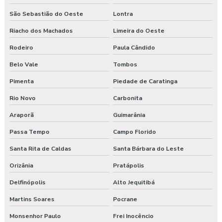
São Sebastião do Oeste
Lontra
Riacho dos Machados
Limeira do Oeste
Rodeiro
Paula Cândido
Belo Vale
Tombos
Pimenta
Piedade de Caratinga
Rio Novo
Carbonita
Araporã
Guimarânia
Passa Tempo
Campo Florido
Santa Rita de Caldas
Santa Bárbara do Leste
Orizânia
Pratápolis
Delfinópolis
Alto Jequitibá
Martins Soares
Pocrane
Monsenhor Paulo
Frei Inocêncio