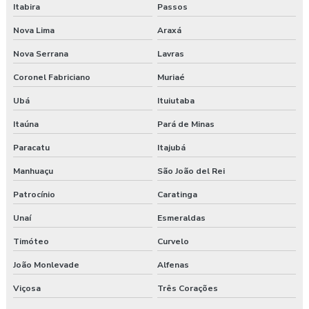
Itabira
Passos
Exames complementares aso
Nova Lima
Araxá
Nova Serrana
Lavras
Gerenciamento de risco no trabalho
Coronel Fabriciano
Muriaé
Gerenciamento de riscos segurança do trabalho
Ubá
Ituiutaba
Gestão saúde e segurança do trabalho
Itaúna
Pará de Minas
Laudo ambiental e ergonômico do local de trabalho
Paracatu
Itajubá
Manhuaçu
São João del Rei
Laudo de avaliação ergonômica
Patrocínio
Caratinga
Laudo de ergonomia
Unaí
Esmeraldas
Laudo ergonômico
Timóteo
Curvelo
Laudo ergonômico e análise ergonômica do trabalho
João Monlevade
Alfenas
Viçosa
Três Corações
Laudo ergonômico cadeira