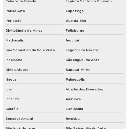
Cabeceira Grande
Espírito Santo do Dourado
Pouso Alto
Capetinga
Periquito
Guarda-Mor
Divinolândia de Minas
Felisburgo
Machacalis
Jequitaí
São Sebastião da Bela Vista
Engenheiro Navarro
Indaiabira
São Miguel do Anta
Divisa Alegre
Sapucaí-Mirim
Naque
Palmópolis
Ibiaí
Abadia dos Dourados
Inhaúma
Aiuruoca
Galiléia
Luislândia
Senador Amaral
Jeceaba
São José do Jacuri
São Sebastião do Anta