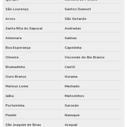
Laudo sst esocial
São Lourenço
Santos Dumont
Laudo técnico ergonômico
Arcos
São Gotardo
Medicina do trabalho
Santa Rita do Sapucaí
Andradas
Nr 31 treinamento máquinas agrícolas
Almenara
Salinas
Boa Esperança
Capelinha
Orçamento laudo ergonômico
Oliveira
Visconde do Rio Branco
Pgr rural
Brumadinho
Caeté
Pgr segurança do trabalho
Ouro Branco
Iturama
Pgr segurança do trabalho esocial
Mateus Leme
Machado
Jaíba
Matozinhos
Pgr segurança do trabalho nr
Porteirinha
Sarzedo
Pgr segurança do trabalho nr 01
Piumhi
Nanuque
Pgr segurança do trabalho valor
São Joaquim de Bicas
Araçuaí