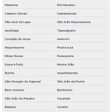
Programa de gerenciamento de riscos segurança do trabalho
Mantena
Elói Mendes
Programa pgr
Campos Gerais
Camanducaia
São José da Lapa
São João Nepomuceno
Programa de prevenção de riscos ergonômicos
Jacutinga
Tupaciguara
Programas de segurança do trabalho na construção civil
Coração de Jesus
Aimorés
Proposta de consultoria segurança do trabalho
Nepomuceno
Pedra Azul
Segurança e medicina do trabalho
Minas Novas
Paraopeba
Espera Feliz
Monte Sião
Serviço de higiene e segurança no trabalho
Buritis
Jequitinhonha
Serviço de segurança do trabalho
São Gonçalo do Sapucaí
São João da Ponte
Serviços de consultoria em segurança do trabalho
Belo Oriente
Buritizeiro
São João do Paraíso
Carandaí
Treinamento de epi nr 6
Bambuí
Corinto
Treinamento de ergonomia