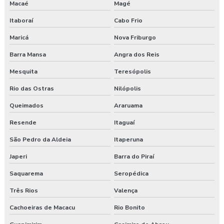
Macaé
Magé
Clínica de medicina do trabalho
Itaboraí
Cabo Frio
Consultoria ambiental e segurança do trabalho
Maricá
Nova Friburgo
Consultoria empresarial paraná
Barra Mansa
Angra dos Reis
Mesquita
Teresópolis
Consultoria higiene ocupacional
Rio das Ostras
Nilópolis
Consultoria saúde e segurança do trabalho
Queimados
Araruama
Consultoria segurança do trabalho
Resende
Itaguaí
São Pedro da Aldeia
Itaperuna
Consultoria segurança do trabalho curitiba
Japeri
Barra do Piraí
Consultoria segurança do trabalho guarapuava
Saquarema
Seropédica
Consultoria em segurança do trabalho e meio ambiente
Três Rios
Valença
Consultoria e segurança no trabalho
Cachoeiras de Macacu
Rio Bonito