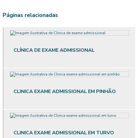
Avaliação ergonômica
Páginas relacionadas
Avaliação ergonômica de postos de trabalho
Avaliação ergonômica de postos de trabalho informatizados em
escritórios
CLÍNICA DE EXAME ADMISSIONAL
Avaliação ergonômica preliminar
Avaliação ergonômica preliminar das situações de trabalho
Avaliação de posto de trabalho
CLINICA EXAME ADMISSIONAL EM PINHÃO
Avaliação qualitativa de ruído
Avaliação qualitativa de vibração
Avaliação quantitativa agentes químicos
CLINICA EXAME ADMISSIONAL EM TURVO
Avaliação quantitativa de calor