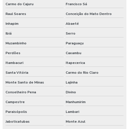
Carmo do Cajuru
Francisco Sá
Treinamento ergonomia levantamento de peso
Raul Soares
Conceição do Mato Dentro
Treinamento de integração nr 31
Inhapim
Abaeté
Ibiá
Serro
Treinamento nr 31
Muzambinho
Paraguaçu
Treinamento nr 5
Perdões
Caxambu
Treinamento nr 6
Itambacuri
Itapecerica
Treinamento online nr 10 Segurança Eletricidade
Santa Vitória
Carmo do Rio Claro
Monte Santo de Minas
Lajinha
Treinamento online nr 12 Máquinas e Equipamentos
Conselheiro Pena
Divino
Treinamento online nr 33 Espaço Confinado
Campestre
Manhumirim
Treinamento online nr 35 Segurança Trabalho em Altura
Paraisópolis
Lambari
Treinamento saúde e segurança do trabalho
Jaboticatubas
Monte Azul