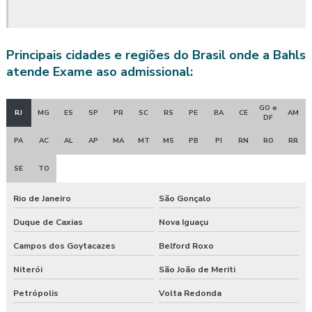
Avaliação quantitativa produtos químicos
Principais cidades e regiões do Brasil onde a Bahls
Avaliação quantitativa de riscos químicos
atende Exame aso admissional:
Avaliação quantitativa de ruído
GO e
RJ
MG
ES
SP
PR
SC
RS
PE
BA
CE
AM
Avaliação quantitativa de vibração
DF
PA
AC
AL
AP
MA
MT
MS
PB
PI
RN
RO
RR
Avaliação de riscos posto de trabalho
SE
TO
Clínica de exame admissional
Rio de Janeiro
São Gonçalo
Clínica exame admissional guarapuava
Duque de Caxias
Nova Iguaçu
Clinica exame admissional em pinhão
Campos dos Goytacazes
Belford Roxo
Clinica exame admissional em turvo
Niterói
São João de Meriti
Petrópolis
Volta Redonda
Clínica para fazer exame aso