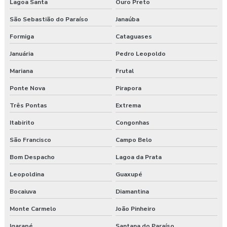
Lagoa Santa
Ouro Preto
Laudo ergonômico construção civil
São Sebastião do Paraíso
Janaúba
Laudo ergonômico do trabalho
Formiga
Cataguases
Laudo ergonômico esocial
Januária
Pedro Leopoldo
Mariana
Frutal
Laudo ergonômico de iluminação
Ponte Nova
Pirapora
Laudo ergonômico motorista caminhão
Três Pontas
Extrema
Laudo ergonômico nr17
Itabirito
Congonhas
São Francisco
Campo Belo
Laudo ergonômico pgr
Bom Despacho
Lagoa da Prata
Laudo ergonômico preço
Leopoldina
Guaxupé
Laudo esocial
Bocaiuva
Diamantina
Laudo pgr esocial
Monte Carmelo
João Pinheiro
Igarapé
Santana do Paraíso