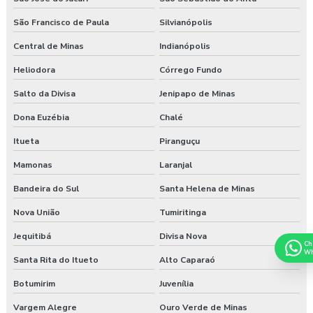
São Francisco de Paula
Silvianópolis
Central de Minas
Indianópolis
Heliodora
Córrego Fundo
Salto da Divisa
Jenipapo de Minas
Dona Euzébia
Chalé
Itueta
Piranguçu
Mamonas
Laranjal
Bandeira do Sul
Santa Helena de Minas
Nova União
Tumiritinga
Jequitibá
Divisa Nova
Ch
Wh
Santa Rita do Itueto
Alto Caparaó
Botumirim
Juvenília
Vargem Alegre
Ouro Verde de Minas