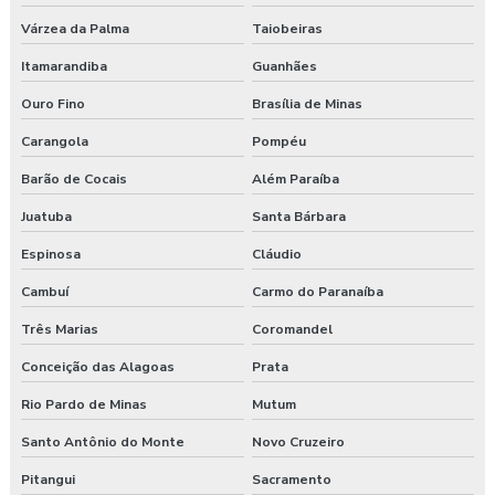
Pgrtr nr 31
Várzea da Palma
Taiobeiras
Itamarandiba
Guanhães
Plano de atendimento a emergência
Ouro Fino
Brasília de Minas
Plano de atendimento a emergência em obras
Carangola
Pompéu
Programa de gerenciamento de riscos
Barão de Cocais
Além Paraíba
Juatuba
Santa Bárbara
Programa de gerenciamento de riscos ambientais
Espinosa
Cláudio
Programa de gerenciamento de riscos no trabalho rural
Cambuí
Carmo do Paranaíba
Programa de gerenciamento de riscos no trabalho rural pgr
Três Marias
Coromandel
Programa de gerenciamento de riscos nr
Conceição das Alagoas
Prata
Rio Pardo de Minas
Mutum
Programa de gerenciamento de riscos nr 1
Santo Antônio do Monte
Novo Cruzeiro
Programa de gerenciamento de riscos ocupacionais
Pitangui
Sacramento