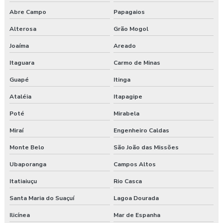
Abre Campo
Papagaios
Alterosa
Grão Mogol
Joaíma
Areado
Itaguara
Carmo de Minas
Guapé
Itinga
Ataléia
Itapagipe
Poté
Mirabela
Miraí
Engenheiro Caldas
Monte Belo
São João das Missões
Ubaporanga
Campos Altos
Itatiaiuçu
Rio Casca
Santa Maria do Suaçuí
Lagoa Dourada
Ilicínea
Mar de Espanha