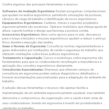
Confira algumas das principais ferramentas e recursos:
Softwares de Avaliação Ergonômica:
Existem programas computacionais
que ajudam na análise ergonômica, permitindo simulações de posturas,
cálculos de carga de trabalho e identificação de riscos ergonômicos.
Equipamentos Ergonômicos:
Cadeiras, mesas e suportes projetados
ergonomicamente são essenciais. Opte por mobiliário que ofereça ajuste de
altura, suporte lombar e design que favoreça a postura correta.
Accessórios Ergonômicos:
Itens como apoios para os pés, descansos
para o braço e teclados e mouses ergonômicos ajudam a reduzir o esforço
físico durante a execução das tarefas.
Guias e Normas de Ergonomia:
Consulte as normas regulamentadoras e
guias elaborados por instituições de saúde e segurança do trabalho que
oferecem orientações sobre boas práticas ergonômicas.
Treinamento e Capacitação:
Cursos e workshops sobre ergonomia são
fundamentais para que os colaboradores reconheçam a importância e a
aplicação dos conceitos ergonômicos diariamente.
Consultorias Especializadas:
Empresas que oferecem serviços de
consultoria em ergonomia podem realizar diagnósticos detalhados e
fornecer recomendações personalizadas para a adaptação do ambiente de
trabalho.
A adoção dessas ferramentas e recursos não apenas facilita a
implementação de um ambiente ergonomicamente saudável, mas também
demonstra o compromisso da organização com a saúde e bem-estar de
seus colaboradores. Investir em ergonomia é investir em produtividade e
satisfação no trabalho.