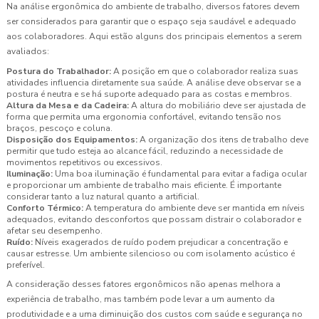
Na análise ergonômica do ambiente de trabalho, diversos fatores devem
ser considerados para garantir que o espaço seja saudável e adequado
aos colaboradores. Aqui estão alguns dos principais elementos a serem
avaliados:
Postura do Trabalhador:
A posição em que o colaborador realiza suas
atividades influencia diretamente sua saúde. A análise deve observar se a
postura é neutra e se há suporte adequado para as costas e membros.
Altura da Mesa e da Cadeira:
A altura do mobiliário deve ser ajustada de
forma que permita uma ergonomia confortável, evitando tensão nos
braços, pescoço e coluna.
Disposição dos Equipamentos:
A organização dos itens de trabalho deve
permitir que tudo esteja ao alcance fácil, reduzindo a necessidade de
movimentos repetitivos ou excessivos.
Iluminação:
Uma boa iluminação é fundamental para evitar a fadiga ocular
e proporcionar um ambiente de trabalho mais eficiente. É importante
considerar tanto a luz natural quanto a artificial.
Conforto Térmico:
A temperatura do ambiente deve ser mantida em níveis
adequados, evitando desconfortos que possam distrair o colaborador e
afetar seu desempenho.
Ruído:
Níveis exagerados de ruído podem prejudicar a concentração e
causar estresse. Um ambiente silencioso ou com isolamento acústico é
preferível.
A consideração desses fatores ergonômicos não apenas melhora a
experiência de trabalho, mas também pode levar a um aumento da
produtividade e a uma diminuição dos custos com saúde e segurança no