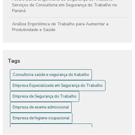
Serviços de Consultoria em Segurança do Trabalho no
Paraná
Análise Ergonômica de Trabalho para Aumentar a
Produtividade e Saúde
Análise Ergonômica de Trabalho: Como Melhorar a Saúde e
a Produtividade
Tags
Análise Ergonômica de Trabalho: Guia Completo
Consultoria saúde e segurança do trabalho
Análise Ergonômica do Ambiente de Trabalho
Empresa Especializada em Segurança do Trabalho
Análise Ergonômica do Trabalho: Essencial Para a
Segurança e Saúde No Trabalho
Empresa de Segurança do Trabalho
Análise Ergonômica do Trabalho: Transforme Produtividade
Empresa de exame admissional
e Bem-Estar
Empresa de higiene ocupacional
Análise Ergonômica: Como Melhorar a Segurança e
Empresa de saúde e segurança do trabalho
Conforto no Trabalho