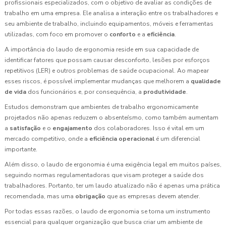
profissionais especializados, com o objetivo de avaliar as condições de
trabalho em uma empresa. Ele analisa a interação entre os trabalhadores e
seu ambiente de trabalho, incluindo equipamentos, móveis e ferramentas
utilizadas, com foco em promover o
conforto
e a
eficiência
.
A importância do laudo de ergonomia reside em sua capacidade de
identificar fatores que possam causar desconforto, lesões por esforços
repetitivos (LER) e outros problemas de saúde ocupacional. Ao mapear
esses riscos, é possível implementar mudanças que melhorem a
qualidade
de vida
dos funcionários e, por consequência, a
produtividade
.
Estudos demonstram que ambientes de trabalho ergonomicamente
projetados não apenas reduzem o absenteísmo, como também aumentam
a
satisfação
e o
engajamento
dos colaboradores. Isso é vital em um
mercado competitivo, onde a
eficiência operacional
é um diferencial
importante.
Além disso, o laudo de ergonomia é uma exigência legal em muitos países,
seguindo normas regulamentadoras que visam proteger a saúde dos
trabalhadores. Portanto, ter um laudo atualizado não é apenas uma prática
recomendada, mas uma
obrigação
que as empresas devem atender.
Por todas essas razões, o laudo de ergonomia se torna um instrumento
essencial para qualquer organização que busca criar um ambiente de