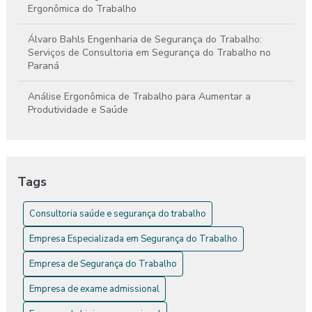
Ergonômica do Trabalho
Álvaro Bahls Engenharia de Segurança do Trabalho:
Serviços de Consultoria em Segurança do Trabalho no
Paraná
Análise Ergonômica de Trabalho para Aumentar a
Produtividade e Saúde
Análise Ergonômica de Trabalho: Como Melhorar a Saúde e
a Produtividade
Tags
Análise Ergonômica de Trabalho: Guia Completo
Consultoria saúde e segurança do trabalho
Análise Ergonômica do Ambiente de Trabalho
Empresa Especializada em Segurança do Trabalho
Análise Ergonômica do Trabalho: Essencial Para a
Segurança e Saúde No Trabalho
Empresa de Segurança do Trabalho
Análise Ergonômica do Trabalho: Transforme Produtividade
Empresa de exame admissional
e Bem-Estar