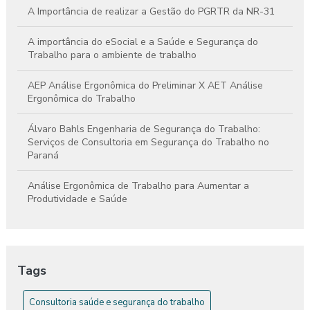
A Importância de realizar a Gestão do PGRTR da NR-31
A importância do eSocial e a Saúde e Segurança do
Trabalho para o ambiente de trabalho
AEP Análise Ergonômica do Preliminar X AET Análise
Ergonômica do Trabalho
Álvaro Bahls Engenharia de Segurança do Trabalho:
Serviços de Consultoria em Segurança do Trabalho no
Paraná
Análise Ergonômica de Trabalho para Aumentar a
Produtividade e Saúde
Análise Ergonômica de Trabalho: Como Melhorar a Saúde e
a Produtividade
Tags
Análise Ergonômica de Trabalho: Guia Completo
Consultoria saúde e segurança do trabalho
Análise Ergonômica do Ambiente de Trabalho